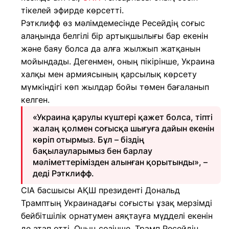
тікелей эфирде көрсетті.
Рэтклифф өз мәлімдемесінде Ресейдің соғыс
алаңында белгілі бір артықшылығы бар екенін
және баяу болса да алға жылжып жатқанын
мойындады. Дегенмен, оның пікірінше, Украина
халқы мен армиясының қарсылық көрсету
мүмкіндігі көп жылдар бойы төмен бағаланып
келген.
«Украина қарулы күштері қажет болса, тіпті
жалаң қолмен соғысқа шығуға дайын екенін
көріп отырмыз. Бұл – біздің
бақылауларымыз бен барлау
мәліметтерімізден алынған қорытынды», –
деді Рэтклифф.
CIA басшысы АҚШ президенті Дональд
Трамптың Украинадағы соғысты ұзақ мерзімді
бейбітшілік орнатумен аяқтауға мүдделі екенін
де атап өтті. Оның сөзінше, Трамп Ресейдің