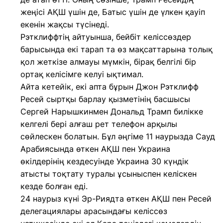
жеңісі АҚШ үшін де, Батыс үшін де үлкен қауіп
екенін жақсы түсінеді.
Рэтклиффтің айтуынша, бейбіт келіссөздер
барысында екі тарап та өз мақсаттарына толық
қол жеткізе алмауы мүмкін, бірақ белгілі бір
ортақ келісімге келуі ықтимал.
Айта кетейік, екі апта бұрын Джон Рэтклифф
Ресей сыртқы барлау қызметінің басшысы
Сергей Нарышкинмен Дональд Трамп билікке
келгелі бері алғаш рет телефон арқылы
сөйлескен болатын. Бұл әңгіме 11 наурызда Сауд
Арабиясында өткен АҚШ пен Украина
өкілдерінің кездесуінде Украина 30 күндік
атысты тоқтату туралы ұсыныспен келіскен
кезде болған еді.
24 наурыз күні Эр-Риядта өткен АҚШ пен Ресей
делегациялары арасындағы келіссөз