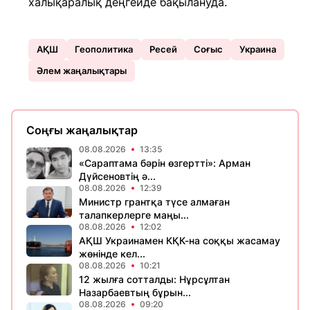
халықаралық деңгейде бақылануда.
АҚШ
Геополитика
Ресей
Соғыс
Украина
Әлем жаңалықтары
Соңғы жаңалықтар
08.08.2026
13:35
«Сараптама бәрін өзгертті»: Арман
Дүйсеновтің ә...
08.08.2026
12:39
Министр грантқа түсе алмаған
талапкерлерге маңы...
08.08.2026
12:02
АҚШ Украинамен КҚК-на соққы жасамау
жөнінде кел...
08.08.2026
10:21
12 жылға сотталды: Нұрсұлтан
Назарбаевтың бұрын...
08.08.2026
09:20