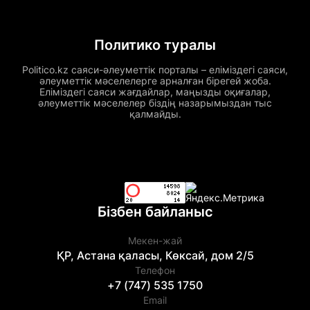
Политико туралы
Politico.kz саяси-әлеуметтік порталы – еліміздегі саяси,
әлеуметтік мәселелерге арналған бірегей жоба.
Еліміздегі саяси жағдайлар, маңызды оқиғалар,
әлеуметтік мәселелер біздің назарымыздан тыс
қалмайды.
Бізбен байланыс
Мекен-жай
ҚР, Астана қаласы, Көксай, дом 2/5
Телефон
+7 (747) 535 1750
Email