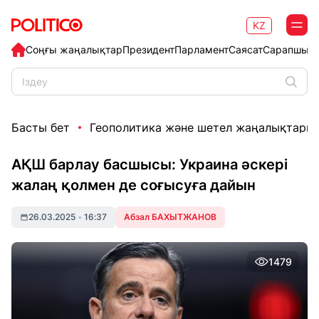
KZ
Соңғы жаңалықтар
Президент
Парламент
Саясат
Сарапшыл
Басты бет
Геополитика және шетел жаңалықтары
АҚШ барлау басшысы: Украина әскері
жалаң қолмен де соғысуға дайын
26.03.2025
•
16:37
Абзал БАХЫТЖАНОВ
1479