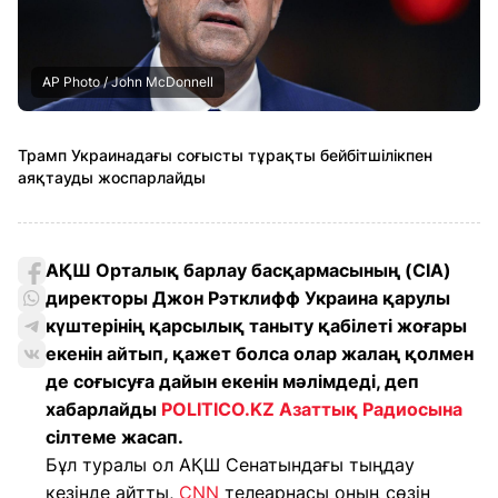
AP Photo / John McDonnell
Трамп Украинадағы соғысты тұрақты бейбітшілікпен
аяқтауды жоспарлайды
АҚШ Орталық барлау басқармасының (CIA)
директоры Джон Рэтклифф Украина қарулы
күштерінің қарсылық таныту қабілеті жоғары
екенін айтып, қажет болса олар жалаң қолмен
де соғысуға дайын екенін мәлімдеді, деп
хабарлайды
POLITICO.KZ
Азаттық Радиосына
сілтеме жасап.
Бұл туралы ол АҚШ Сенатындағы тыңдау
кезінде айтты,
CNN
телеарнасы оның сөзін