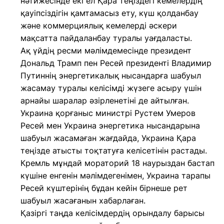
нәтижесінде екі ел Қара теңіздегі кемелердің
қауіпсіздігін қамтамасыз ету, күш қолданбау
және коммерциялық кемелерді әскери
мақсатта пайдаланбау туралы уағдаласты.
Ақ үйдің ресми мәлімдемесінде президент
Дональд Трамп пен Ресей президенті Владимир
Путиннің энергетикалық нысандарға шабуыл
жасамау туралы келісімді жүзеге асыру үшін
арнайы шаралар әзірленетіні де айтылған.
Украина қорғаныс министрі Рустем Умеров
Ресей мен Украина энергетика нысандарына
шабуыл жасамаған жағдайда, Украина Қара
теңізде атысты тоқтатуға келісетінін растады.
Кремль мұндай мораторий 18 наурыздан бастап
күшіне енгенін мәлімдегенімен, Украина тарапы
Ресей күштерінің бұдан кейін бірнеше рет
шабуыл жасағанын хабарлаған.
Қазіргі таңда келісімдердің орындалу барысы