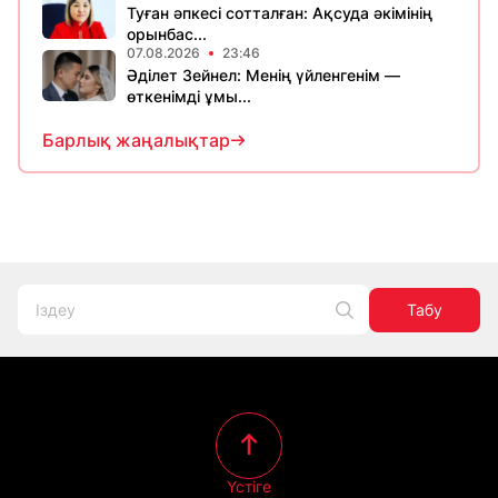
Туған әпкесі сотталған: Ақсуда әкімінің
орынбас...
07.08.2026
23:46
Әділет Зейнел: Менің үйленгенім —
өткенімді ұмы...
Барлық жаңалықтар
Табу
Үстіге