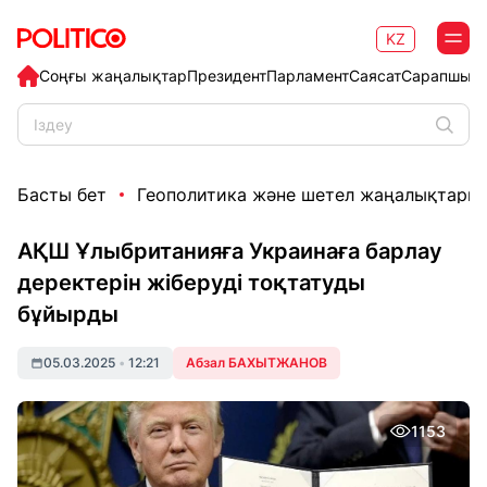
KZ
Соңғы жаңалықтар
Президент
Парламент
Саясат
Сарапшыл
Басты бет
Геополитика және шетел жаңалықтары
АҚШ Ұлыбританияға Украинаға барлау
деректерін жіберуді тоқтатуды
бұйырды
05.03.2025
•
12:21
Абзал БАХЫТЖАНОВ
1153