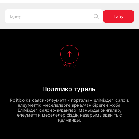
Табу
Үстіге
Политико туралы
Politico.kz саяси-әлеуметтік порталы – еліміздегі саяси,
әлеуметтік мәселелерге арналған бірегей жоба.
Еліміздегі саяси жағдайлар, маңызды оқиғалар,
әлеуметтік мәселелер біздің назарымыздан тыс
қалмайды.