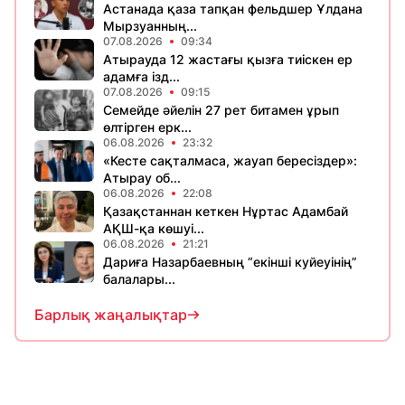
Астанада қаза тапқан фельдшер Ұлдана
Мырзуанның...
07.08.2026
09:34
Атырауда 12 жастағы қызға тиіскен ер
адамға ізд...
07.08.2026
09:15
Семейде әйелін 27 рет битамен ұрып
өлтірген ерк...
06.08.2026
23:32
«Кесте сақталмаса, жауап бересіздер»:
Атырау об...
06.08.2026
22:08
Қазақстаннан кеткен Нұртас Адамбай
АҚШ-қа көшуі...
06.08.2026
21:21
Дариға Назарбаевның “екінші куйеуінің”
балалары...
Барлық жаңалықтар