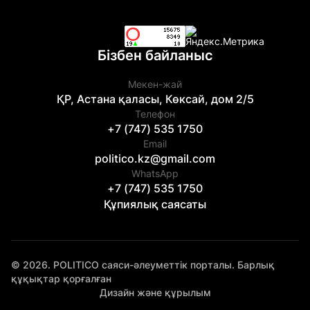
Бізбен байланыс
Мекен-жай
ҚР, Астана қаласы, Көксай, дом 2/5
Телефон
+7 (747) 535 1750
Email
politico.kz@gmail.com
WhatsApp
+7 (747) 535 1750
Құпиялық саясаты
© 2026. POLITICO саяси-әлеуметтік порталы. Барлық
құқықтар қорғалған
Дизайн және құрылым