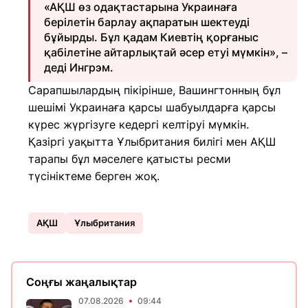
«АҚШ өз одақтастарына Украинаға
берілетін барлау ақпаратын шектеуді
бұйырды. Бұл қадам Киевтің қорғаныс
қабілетіне айтарлықтай әсер етуі мүмкін», –
деді Ингрэм.
Сарапшылардың пікірінше, Вашингтонның бұл
шешімі Украинаға қарсы шабуылдарға қарсы
күрес жүргізуге кедергі келтіруі мүмкін.
Қазіргі уақытта Ұлыбритания билігі мен АҚШ
тарапы бұл мәселеге қатысты ресми
түсініктеме берген жоқ.
АҚШ
Ұлыбритания
Соңғы жаңалықтар
07.08.2026
09:44