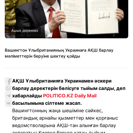
Ашық дереккөз
Вашингтон Ұлыбританияның Украинаға АҚШ барлау
мәліметтерін беруіне шектеу қойды
АҚШ Ұлыбританияға Украинамен әскери
барлау деректерін бөлісуге тыйым салды, деп
хабарлайды
POLITICO.KZ
Daily Mail
басылымына сілтеме жасап.
Вашингтонның жаңа шешіміне сәйкес,
британдық арнайы қызметтер мен қорғаныс
ведомстволарына АҚШ-тан алынған барлау
ақпаратын Киевке беруге қатаң тыйым