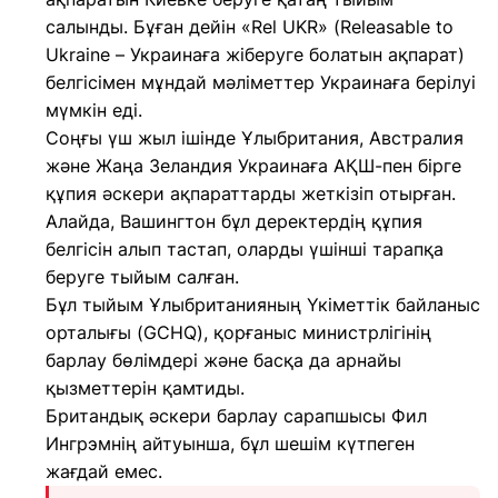
салынды. Бұған дейін «Rel UKR» (Releasable to
Ukraine – Украинаға жіберуге болатын ақпарат)
белгісімен мұндай мәліметтер Украинаға берілуі
мүмкін еді.
Соңғы үш жыл ішінде Ұлыбритания, Австралия
және Жаңа Зеландия Украинаға АҚШ-пен бірге
құпия әскери ақпараттарды жеткізіп отырған.
Алайда, Вашингтон бұл деректердің құпия
белгісін алып тастап, оларды үшінші тарапқа
беруге тыйым салған.
Бұл тыйым Ұлыбританияның Үкіметтік байланыс
орталығы (GCHQ), қорғаныс министрлігінің
барлау бөлімдері және басқа да арнайы
қызметтерін қамтиды.
Британдық әскери барлау сарапшысы Фил
Ингрэмнің айтуынша, бұл шешім күтпеген
жағдай емес.