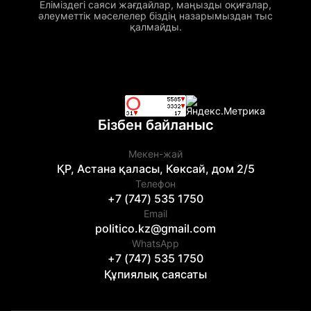
Еліміздегі саяси жағдайлар, маңызды оқиғалар,
әлеуметтік мәселелер біздің назарымыздан тыс
қалмайды.
Бізбен байланыс
Мекен-жай
ҚР, Астана қаласы, Көксай, дом 2/5
Телефон
+7 (747) 535 1750
Email
politico.kz@gmail.com
WhatsApp
+7 (747) 535 1750
Құпиялық саясаты