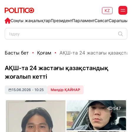
KZ
Соңғы жаңалықтар
Президент
Парламент
Саясат
Сарапшыл
Басты бет
Қоғам
АҚШ-та 24 жастағы қазақстан
АҚШ-та 24 жастағы қазақстандық
жоғалып кетті
15.06.2026
•
10:25
Мөлдір ҚАЙНАР
547