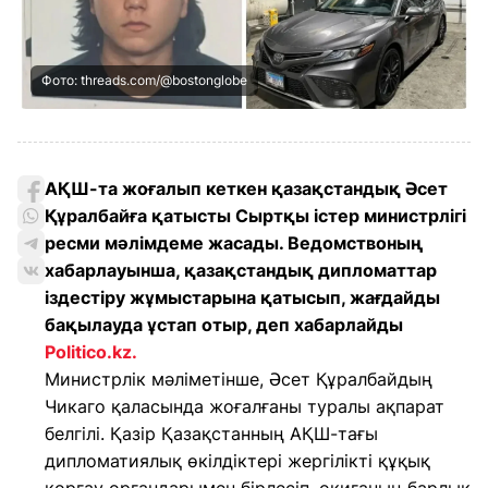
Фото: threads.com/@bostonglobe
АҚШ-та жоғалып кеткен қазақстандық Әсет
Құралбайға қатысты Сыртқы істер министрлігі
ресми мәлімдеме жасады. Ведомствоның
хабарлауынша, қазақстандық дипломаттар
іздестіру жұмыстарына қатысып, жағдайды
бақылауда ұстап отыр, деп хабарлайды
Politico.kz.
Министрлік мәліметінше, Әсет Құралбайдың
Чикаго қаласында жоғалғаны туралы ақпарат
белгілі. Қазір Қазақстанның АҚШ-тағы
дипломатиялық өкілдіктері жергілікті құқық