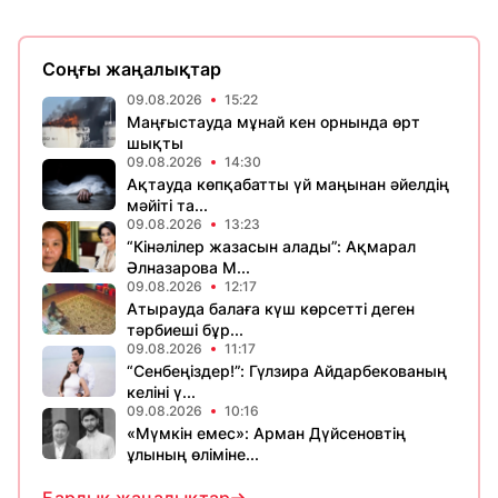
Соңғы жаңалықтар
09.08.2026
15:22
Маңғыстауда мұнай кен орнында өрт
шықты
09.08.2026
14:30
Ақтауда көпқабатты үй маңынан әйелдің
мәйіті та...
09.08.2026
13:23
“Кінәлілер жазасын алады”: Ақмарал
Әлназарова М...
09.08.2026
12:17
Атырауда балаға күш көрсетті деген
тәрбиеші бұр...
09.08.2026
11:17
“Сенбеңіздер!”: Гүлзира Айдарбекованың
келіні ү...
09.08.2026
10:16
«Мүмкін емес»: Арман Дүйсеновтің
ұлының өліміне...