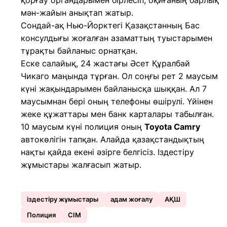
қорғау органдарымен бірлесіп, оқиғаның барлық
мән-жайын анықтап жатыр.
Сондай-ақ Нью-Йорктегі Қазақстанның Бас
консулдығы жоғалған азаматтың туыстарымен
тұрақты байланыс орнатқан.
Еске салайық, 24 жастағы Әсет Құралбай
Чикаго маңында тұрған. Ол соңғы рет 2 маусым
күні жақындарымен байланысқа шыққан. Ал 7
маусымнан бері оның телефоны өшірулі. Үйінен
жеке құжаттары мен банк карталары табылған.
10 маусым күні полиция оның
Toyota Camry
автокөлігін тапқан. Алайда қазақстандықтың
нақты қайда екені әзірге белгісіз. Іздестіру
жұмыстары жалғасып жатыр.
іздестіру жұмыстары
адам жоғалу
АҚШ
Полиция
СІМ