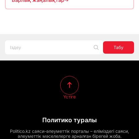
Барлық жаңалықтар
Табу
Үстіге
Политико туралы
Politico.kz саяси-әлеуметтік порталы – еліміздегі саяси,
әлеуметтік мәселелерге арналған бірегей жоба.