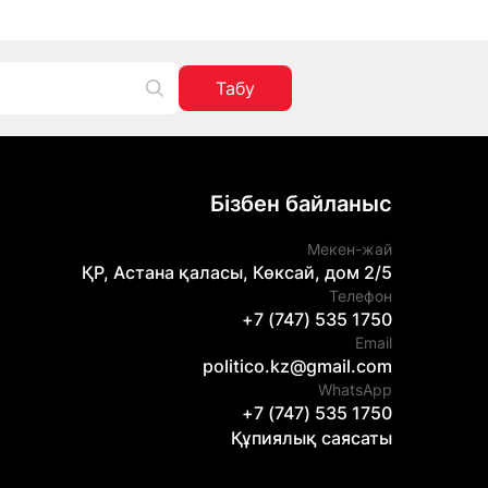
Табу
Бізбен байланыс
Мекен-жай
ҚР, Астана қаласы, Көксай, дом 2/5
Телефон
+7 (747) 535 1750
Email
politico.kz@gmail.com
WhatsApp
+7 (747) 535 1750
Құпиялық саясаты