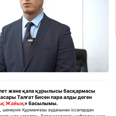
лет және қала құрылысы басқармасы
сары Талғат Бисен пара алды деген
Ақ Жайық
» басылымы.
 шенеунік Құрманғазы ауданынан іссапардан