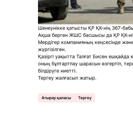
Шенеунікке қатысты ҚР ҚК-нің 367-баб
Ақша берген ЖШС басшысы да ҚР ҚК-нің
Мердігер компанияның кеңсесінде жән
жүргізілген.
Қазіргі уақытта Талғат Бисен ешқайда 
оның бұлтартпау шарасын өзгертіп, тер
білдіруге ниетті.
Тергеу жалғасып жатыр.
Атырау қаласы
Тергеу