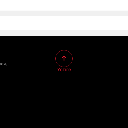
яси,
Үстіге