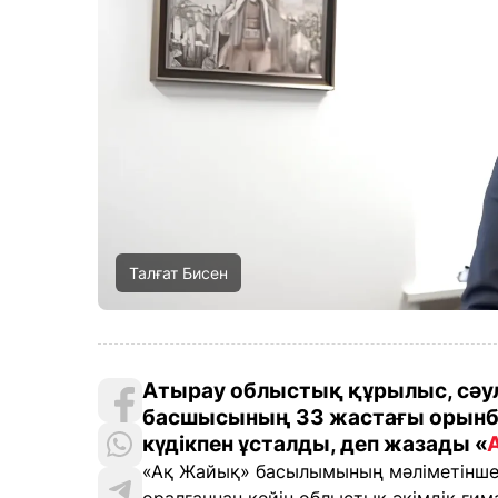
Талғат Бисен
Атырау облыстық құрылыс, сәу
басшысының 33 жастағы орынба
күдікпен ұсталды, деп жазады «
«Ақ Жайық» басылымының мәліметінше,