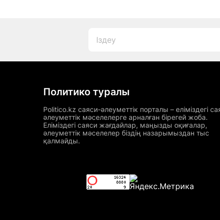
Политико туралы
Politico.kz саяси-әлеуметтік порталы – еліміздегі са
әлеуметтік мәселелерге арналған бірегей жоба.
Еліміздегі саяси жағдайлар, маңызды оқиғалар,
әлеуметтік мәселелер біздің назарымыздан тыс
қалмайды.