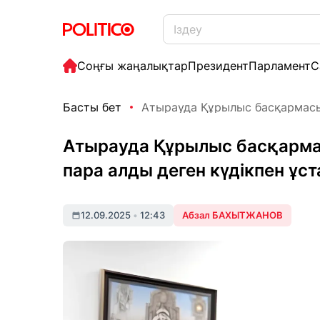
Соңғы жаңалықтар
Президент
Парламент
С
Басты бет
Атырауда Құрылыс басқармасы
Атырауда Құрылыс басқарм
пара алды деген күдікпен ұс
12.09.2025
•
12:43
Абзал БАХЫТЖАНОВ