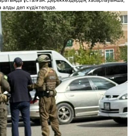
маратында ұсталған. Дереккөздердің хабарлауынша,
 алды деп күдіктелуде.