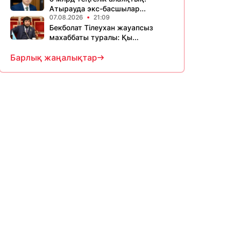
Атырауда экс-басшылар...
07.08.2026
21:09
Бекболат Тілеухан жауапсыз
махаббаты туралы: Қы...
Барлық жаңалықтар