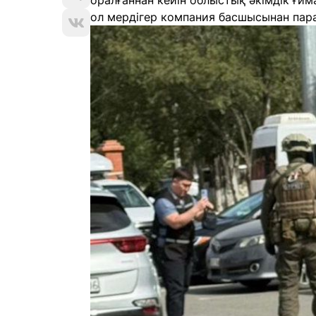
оралғаннан кейін облыстық әкімдік ғи
ол мердігер компания басшысынан пара