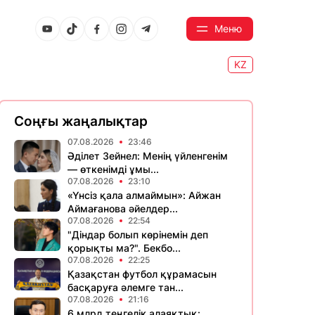
Меню
KZ
Соңғы жаңалықтар
07.08.2026
23:46
Әділет Зейнел: Менің үйленгенім
— өткенімді ұмы...
07.08.2026
23:10
«Үнсіз қала алмаймын»: Айжан
Аймағанова әйелдер...
07.08.2026
22:54
"Діндар болып көрінемін деп
қорықты ма?". Бекбо...
07.08.2026
22:25
Қазақстан футбол құрамасын
басқаруға әлемге тан...
07.08.2026
21:16
6 млрд теңгелік алаяқтық: