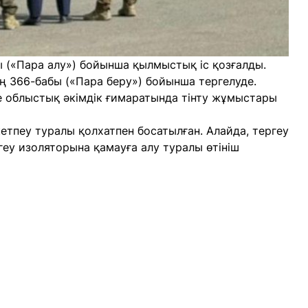
ы («Пара алу») бойынша қылмыстық іс қозғалды.
 366-бабы («Пара беру») бойынша тергелуде.
е облыстық әкімдік ғимаратында тінту жұмыстары
кетпеу туралы қолхатпен босатылған. Алайда, тергеу
геу изоляторына қамауға алу туралы өтініш