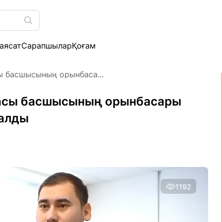
аясат
Сарапшылар
Қоғам
 басшысының орынбаса...
асы басшысының орынбасары
талды
1192