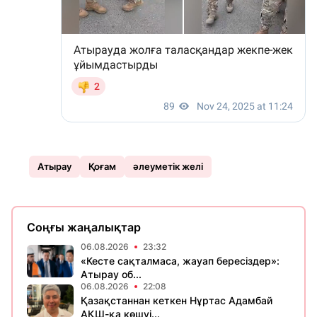
Атырау
Қоғам
әлеуметік желі
Соңғы жаңалықтар
06.08.2026
23:32
«Кесте сақталмаса, жауап бересіздер»:
Атырау об...
06.08.2026
22:08
Қазақстаннан кеткен Нұртас Адамбай
АҚШ-қа көшуі...