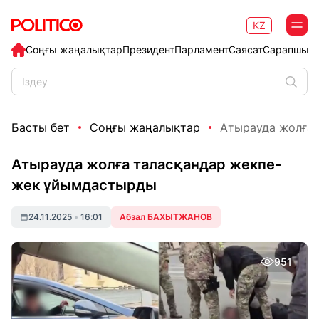
KZ
Соңғы жаңалықтар
Президент
Парламент
Саясат
Сарапшыл
Басты бет
Соңғы жаңалықтар
Атырауда жолға
Атырауда жолға таласқандар жекпе-
жек ұйымдастырды
24.11.2025
•
16:01
Абзал БАХЫТЖАНОВ
951