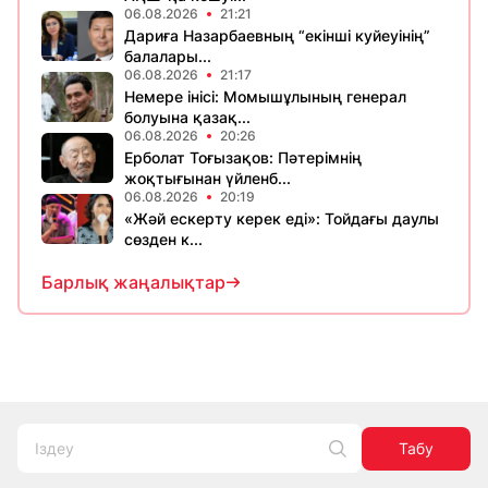
06.08.2026
21:21
Дариға Назарбаевның “екінші куйеуінің”
балалары...
06.08.2026
21:17
Немере інісі: Момышұлының генерал
болуына қазақ...
06.08.2026
20:26
Ерболат Тоғызақов: Пәтерімнің
жоқтығынан үйленб...
06.08.2026
20:19
«Жәй ескерту керек еді»: Тойдағы даулы
сөзден к...
Барлық жаңалықтар
Табу