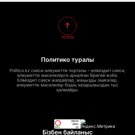
Үстіге
Политико туралы
Politico.kz саяси-әлеуметтік порталы – еліміздегі саяси,
әлеуметтік мәселелерге арналған бірегей жоба.
Еліміздегі саяси жағдайлар, маңызды оқиғалар,
әлеуметтік мәселелер біздің назарымыздан тыс
қалмайды.
Бізбен байланыс