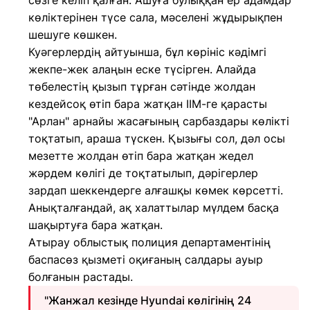
сөзге келіп қалған. Ашуға булыққан ер адамдар
көліктерінен түсе сала, мәселені жұдырықпен
шешуге көшкен.
Куәгерлердің айтуынша, бұл көрініс кәдімгі
жекпе-жек алаңын еске түсірген. Алайда
төбелестің қызып тұрған сәтінде жолдан
кездейсоқ өтіп бара жатқан ІІМ-ге қарасты
"Арлан" арнайы жасағының сарбаздары көлікті
тоқтатып, араша түскен. Қызығы сол, дәл осы
мезетте жолдан өтіп бара жатқан жедел
жәрдем көлігі де тоқтатылып, дәрігерлер
зардап шеккендерге алғашқы көмек көрсетті.
Анықталғандай, ақ халаттылар мүлдем басқа
шақыртуға бара жатқан.
Атырау облыстық полиция департаментінің
баспасөз қызметі оқиғаның салдары ауыр
болғанын растады.
"Жанжал кезінде Hyundai көлігінің 24