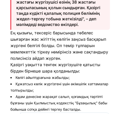
жастағы жүргізушісі өзінің 38 жастағы
қарсыласының қолын сындырған. Қазіргі
таңда күдікті қалалық полиция бөлімінің
жедел-тергеу тобына жеткізілді", – деп
мәлімдеді ведомство өкілдері.
Ең қызығы, тексеріс барысында төбелес
шығарған жас жігіттің көлігін заңсыз басқарып
жүргені белгілі болды. Ол темір тұлпарын
мемлекеттік тіркеу нөмірінсіз және сақтандыру
полисінсіз айдап жүрген.
Қазіргі уақытта тентек жүргізушіге қатысты
бірден бірнеше шара қолданылды:
Көлігі айыптұрағына жабылды;
Құжатсыз көлік жүргізгені үшін әкімшілік хаттамалар
толтырылды;
Адам денесіне жарақат салып, қоғамдық тәртіпті
бұзғаны үшін Қылмыстық кодекстің "Бұзақылық" бабы
бойынша сотқа дейінгі тергеу басталды.