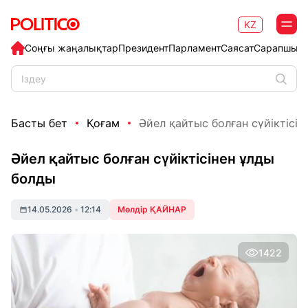
KZ
Соңғы жаңалықтар
Президент
Парламент
Саясат
Сарапшыл
Басты бет
Қоғам
Әйел қайтыс болған сүйіктісі
Әйел қайтыс болған сүйіктісінен ұлды
болды
14.05.2026
•
12:14
Мөлдір ҚАЙНАР
1422