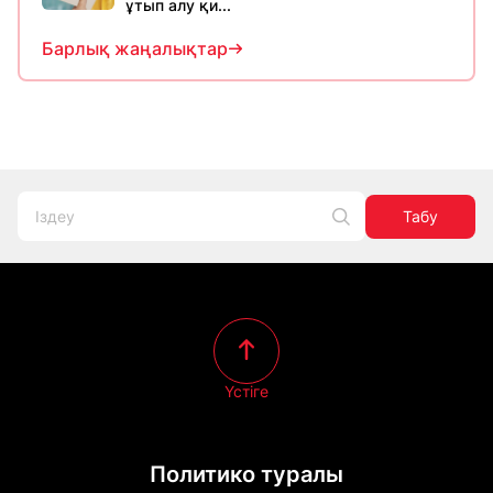
ұтып алу қи...
Барлық жаңалықтар
Табу
Үстіге
Политико туралы