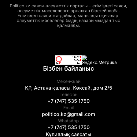
Politico.kz саяси-әлеуметтік порталы – еліміздегі саяси,
әлеуметтік мәселелерге арналған бірегей жоба.
Еліміздегі саяси жағдайлар, маңызды оқиғалар,
әлеуметтік мәселелер біздің назарымыздан тыс
қалмайды.
Бізбен байланыс
Мекен-жай
ҚР, Астана қаласы, Көксай, дом 2/5
Телефон
+7 (747) 535 1750
Email
politico.kz@gmail.com
WhatsApp
+7 (747) 535 1750
Құпиялық саясаты