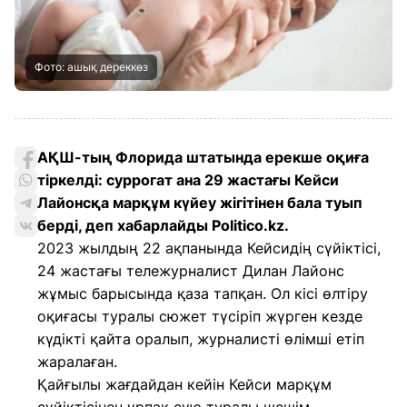
Фото: ашық дереккөз
АҚШ-тың Флорида штатында ерекше оқиға
тіркелді: суррогат ана 29 жастағы Кейси
Лайонсқа марқұм күйеу жігітінен бала туып
берді, деп хабарлайды Politico.kz.
2023 жылдың 22 ақпанында Кейсидің сүйіктісі,
24 жастағы тележурналист Дилан Лайонс
жұмыс барысында қаза тапқан. Ол кісі өлтіру
оқиғасы туралы сюжет түсіріп жүрген кезде
күдікті қайта оралып, журналисті өлімші етіп
жаралаған.
Қайғылы жағдайдан кейін Кейси марқұм