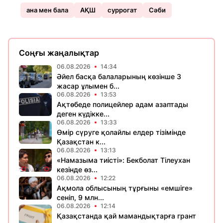
ана мен бала
АҚШ
суррогат
Сәби
Соңғы жаңалықтар
06.08.2026
14:34
Әйел басқа балаларының көзінше 3
жасар ұлымен б...
06.08.2026
13:53
Ақтөбеде полицейлер адам азаптады
деген күдікке...
06.08.2026
13:33
Өмір сүруге қолайлы елдер тізімінде
Қазақстан к...
06.08.2026
13:13
«Намазыма тиісті»: Бекболат Тілеухан
кезінде өз...
06.08.2026
12:22
Ақмола облысының тұрғыны «емшіге»
сеніп, 9 млн...
06.08.2026
12:14
Қазақстанда қай мамандықтарға грант