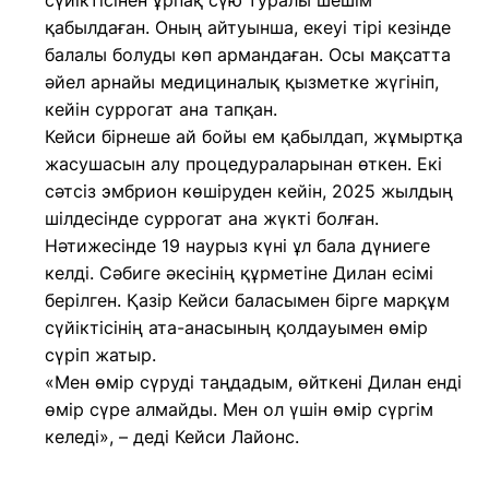
сүйіктісінен ұрпақ сүю туралы шешім
қабылдаған. Оның айтуынша, екеуі тірі кезінде
балалы болуды көп армандаған. Осы мақсатта
әйел арнайы медициналық қызметке жүгініп,
кейін суррогат ана тапқан.
Кейси бірнеше ай бойы ем қабылдап, жұмыртқа
жасушасын алу процедураларынан өткен. Екі
сәтсіз эмбрион көшіруден кейін, 2025 жылдың
шілдесінде суррогат ана жүкті болған.
Нәтижесінде 19 наурыз күні ұл бала дүниеге
келді. Сәбиге әкесінің құрметіне Дилан есімі
берілген. Қазір Кейси баласымен бірге марқұм
сүйіктісінің ата-анасының қолдауымен өмір
сүріп жатыр.
«Мен өмір сүруді таңдадым, өйткені Дилан енді
өмір сүре алмайды. Мен ол үшін өмір сүргім
келеді», – деді Кейси Лайонс.