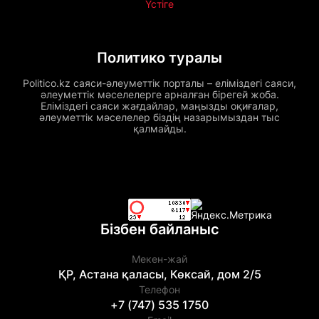
Үстіге
Политико туралы
Politico.kz саяси-әлеуметтік порталы – еліміздегі саяси,
әлеуметтік мәселелерге арналған бірегей жоба.
Еліміздегі саяси жағдайлар, маңызды оқиғалар,
әлеуметтік мәселелер біздің назарымыздан тыс
қалмайды.
Бізбен байланыс
Мекен-жай
ҚР, Астана қаласы, Көксай, дом 2/5
Телефон
+7 (747) 535 1750