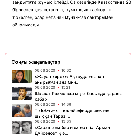
заңдытұлға жұмыс істейді. Өз кезегінде Қазақстанда 28
бірлескен қазақстандық-румындық кәсіпорын
тіркелген, олар негізінен мұнай-газ секторымен
айналысады.
Соңғы жаңалықтар
08.08.2026
16:32
«Жауап керек»: Ақтауда ұлынан
айырылған ана мин...
08.08.2026
15:21
Шавкат Рахмоновтың отбасында қаралы
хабар
08.08.2026
14:38
Tiktok-тағы тікелей эфирде шектен
шыққан Тараз ...
08.08.2026
13:35
«Сараптама бәрін өзгертті»: Арман
Дүйсеновтің ә...