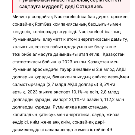
сақтауға мүдделі”, деді Сәтқалиев.
Министр сондай-ақ Nuclearelectrica бас директорымен,
сондай-ақ RomGas компаниясының басшылығымен
кездесіп, келіссөздер жүргізді. Nuclearelectrica-ның
Румыниядағы әлеуметтік атом энергетикасын дамыту,
халықтың сексен пайыз қолдауына ие болу және
тәжірибе алмасуға дайындығы атап өтілді. Қазақстан
статистикасы бойынша 2023 жылы Қазақстан мен
Румыния арасындағы тауар айналымы 2,9 млрд АҚШ
долларын құрады, бұл өткен жылдың сәйкес кезеңімен
салыстырғанда (2,7 млрд АҚШ доллары) 8,5%-ға
артық. 2023 жылға экспорт 10,1%-ға өсіп, 2,8 млрд
долларды құрады, импорт 21,1%-ға азайып, 112,2 млн
долларды құрады. Румынияда қазақстандық
капиталдың қатысуымен энергетика, сауда, жиһаз
өндірісі, киім және аяқ киім, сондай-ақ дәрі-
дәрмекөндірісі салаларында жұмыс істейтін 49