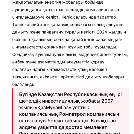
жаңартылатын энергия жобалары бойынша
аукциондарға қатысатын елдердің компанияларын
ынталандыруға келісті. Көлік саласында тараптар
Транскаспий халықаралық көлік бағытының әлеуетін
дамыту және пайдалану туралы келісті. 2024 жылдың
бірінші тоқсанының соңына қарай көлік саласындағы
ынтымақтастық жөніндегі жұмыс тобы құрылады.
Сондай-ақ ауылшаруашылығы, мәдениет және туризм,
еңбек және азаматтарды әлеуметтік қорғау
салаларындағы ынтымақтастықтың келешегі
талқыланып, екіжақты әріптестікті дамыту жобалары
белгіленді.
Бүгінде Қазақстан Республикасының ең ірі
шетелдік инвестициялық жобасы 2007
жылы «ҚазМұнайГаз» ұлттық
компаниясының Ромпетрол компаниясын
сатып алуы болып табылады. Қазақстан
алдағы уақытта да достас мемлекет
Румыниямен инвестициялық серіктестікті