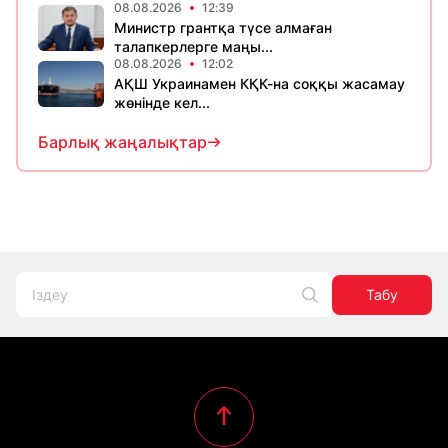
08.08.2026
12:39
Министр грантқа түсе алмаған
талапкерлерге маңы...
08.08.2026
12:02
АҚШ Украинамен КҚК-на соққы жасамау
жөнінде кел...
Барлық жаңалықтар
Табу