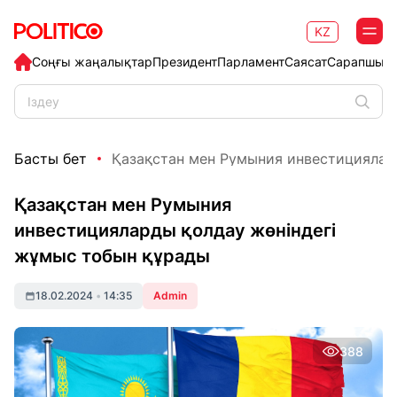
KZ
Соңғы жаңалықтар
Президент
Парламент
Саясат
Сарапшыл
Басты бет
Қазақстан мен Румыния инвестициялард
Қазақстан мен Румыния
инвестицияларды қолдау жөніндегі
жұмыс тобын құрады
18.02.2024
•
14:35
Admin
388