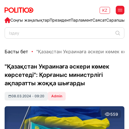
KZ
Соңғы жаңалықтар
Президент
Парламент
Саясат
Сарапшыл
Басты бет
"Қазақстан Украинаға әскери көмек көрсе
"Қазақстан Украинаға әскери көмек
көрсетеді": Қорғаныс министрлігі
ақпаратты жоққа шығарды
08.03.2024
•
09:20
Admin
559