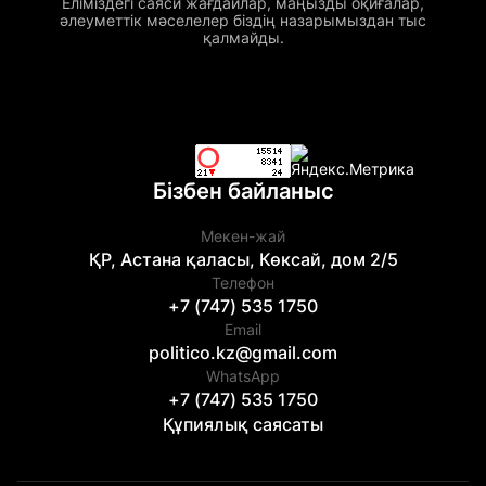
Еліміздегі саяси жағдайлар, маңызды оқиғалар,
әлеуметтік мәселелер біздің назарымыздан тыс
қалмайды.
Бізбен байланыс
Мекен-жай
ҚР, Астана қаласы, Көксай, дом 2/5
Телефон
+7 (747) 535 1750
Email
politico.kz@gmail.com
WhatsApp
+7 (747) 535 1750
Құпиялық саясаты