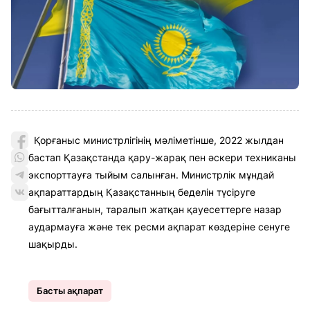
Қорғаныс министрлігінің мәліметінше, 2022 жылдан
бастап Қазақстанда қару-жарақ пен әскери техниканы
экспорттауға тыйым салынған. Министрлік мұндай
ақпараттардың Қазақстанның беделін түсіруге
бағытталғанын, таралып жатқан қауесеттерге назар
аудармауға және тек ресми ақпарат көздеріне сенуге
шақырды.
Басты ақпарат