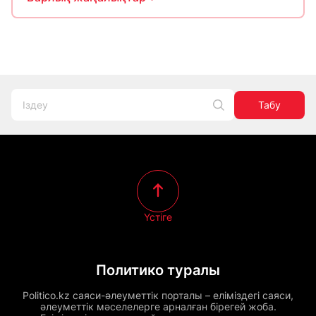
Табу
Үстіге
Политико туралы
Politico.kz саяси-әлеуметтік порталы – еліміздегі саяси,
әлеуметтік мәселелерге арналған бірегей жоба.