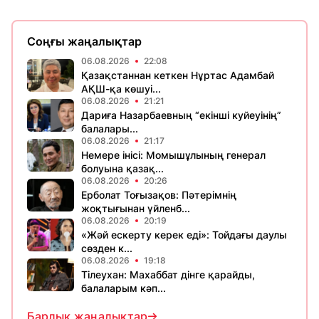
Соңғы жаңалықтар
06.08.2026
22:08
Қазақстаннан кеткен Нұртас Адамбай
АҚШ-қа көшуі...
06.08.2026
21:21
Дариға Назарбаевның “екінші куйеуінің”
балалары...
06.08.2026
21:17
Немере інісі: Момышұлының генерал
болуына қазақ...
06.08.2026
20:26
Ерболат Тоғызақов: Пәтерімнің
жоқтығынан үйленб...
06.08.2026
20:19
«Жәй ескерту керек еді»: Тойдағы даулы
сөзден к...
06.08.2026
19:18
Тілеухан: Махаббат дінге қарайды,
балаларым кәп...
Барлық жаңалықтар