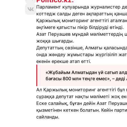
Парламент кулуарында журналистер де
коттедж салды деген ақпараттың қанша
Қаржылық мониторинг агенттігі аталған
әңгімеге қатысты пікір білдіруді өтінді.
Азат Перуашев мұндай мәліметтердің ш
жоққа шығарды.
Депутаттың сөзінше, Алматы қаласында 
онда жөндеу жұмыстары жүргізіліп жат
екенін ерекше атап өтті.
«Жұбайым Алматыдан үй сатып алды
бағасы 800 млн теңге емес», – деді
Ал Қаржылық мониторинг агенттігі бұл 
сұраққа депутат нақты мәліметі жоқ ек
Еске салайық, бұған дейін Азат Перуаш
қызметінен кеткен болатын. Кейін пар
сайланды.