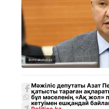
Фото:akzhol.kz
Мәжіліс депутаты Азат 
қатысты тараған ақпарат
бұл мәселенің «Ақ жол» 
кетуімен ешқандай байл
Politico.kz.