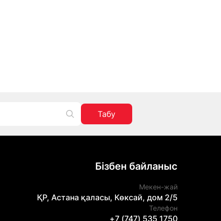
Табу
Бізбен байланыс
Мекен-жай
ҚР, Астана қаласы, Көксай, дом 2/5
Телефон
+7 (747) 535 1750