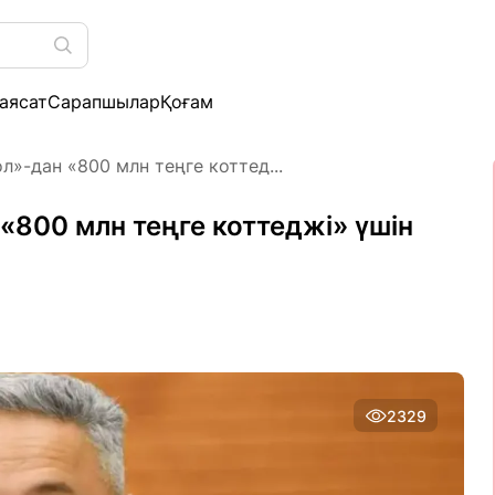
аясат
Сарапшылар
Қоғам
»-дан «800 млн теңге коттед...
«800 млн теңге коттеджі» үшін
2329