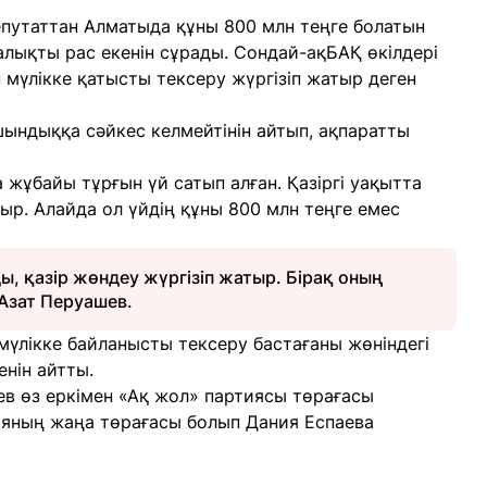
путаттан Алматыда құны 800 млн теңге болатын
лықты рас екенін сұрады. Сондай-ақБАҚ өкілдері
 мүлікке қатысты тексеру жүргізіп жатыр деген
ындыққа сәйкес келмейтінін айтып, ақпаратты
жұбайы тұрғын үй сатып алған. Қазіргі уақытта
ыр. Алайда ол үйдің құны 800 млн теңге емес
, қазір жөндеу жүргізіп жатыр. Бірақ оның
 Азат Перуашев.
мүлікке байланысты тексеру бастағаны жөніндегі
енін айтты.
ев өз еркімен «Ақ жол» партиясы төрағасы
тияның жаңа төрағасы болып Дания Еспаева