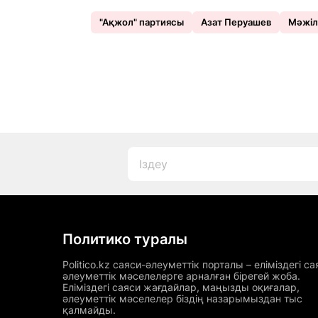
"Ақжол" партиясы
Азат Перуашев
Мәжіл
Политико туралы
Politico.kz саяси-әлеуметтік порталы – еліміздегі са
әлеуметтік мәселелерге арналған бірегей жоба.
Еліміздегі саяси жағдайлар, маңызды оқиғалар,
әлеуметтік мәселелер біздің назарымыздан тыс
қалмайды.