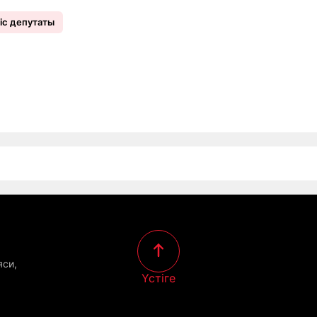
іс депутаты
яси,
Үстіге