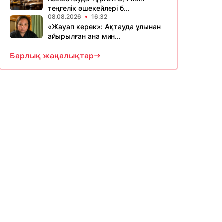
теңгелік әшекейлері б...
08.08.2026
16:32
«Жауап керек»: Ақтауда ұлынан
айырылған ана мин...
Барлық жаңалықтар