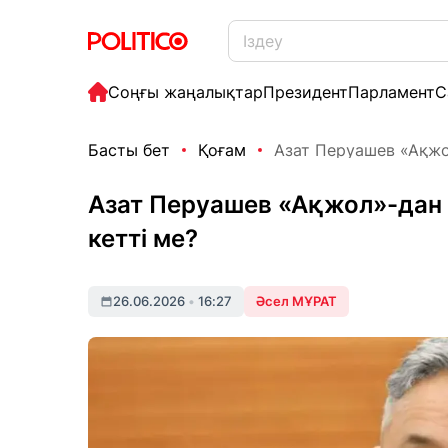
Соңғы жаңалықтар
Президент
Парламент
С
Басты бет
Қоғам
Азат Перуашев «Ақжол
Азат Перуашев «Ақжол»-дан 
кетті ме?
26.06.2026
•
16:27
Әсел МҰРАТ