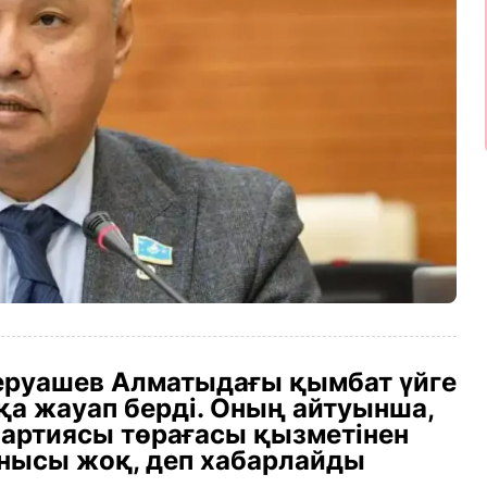
Перуашев Алматыдағы қымбат үйге
қа жауап берді. Оның айтуынша,
партиясы төрағасы қызметінен
анысы жоқ, деп хабарлайды