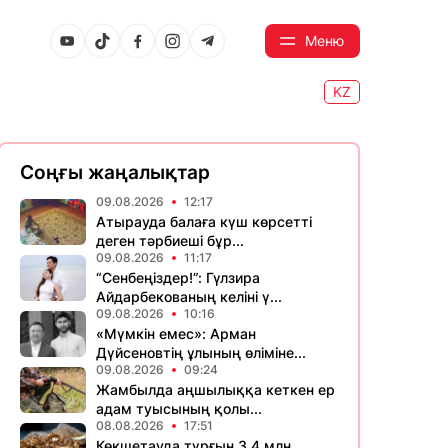
Меню
KZ
Соңғы жаңалықтар
09.08.2026
12:17
Атырауда балаға күш көрсетті
деген тәрбиеші бұр...
09.08.2026
11:17
“Сенбеңіздер!”: Гүлзира
Айдарбекованың келіні ү...
09.08.2026
10:16
«Мүмкін емес»: Арман
Дүйсеновтің ұлының өліміне...
09.08.2026
09:24
Жамбылда аңшылыққа кеткен ер
адам туысының қолы...
08.08.2026
17:51
Көкшетауда тұрғын 3,4 млн