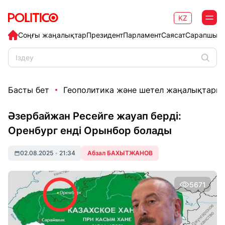
KZ
Соңғы жаңалықтар
Президент
Парламент
Саясат
Сарапшыл
Басты бет
Геополитика және шетел жаңалықтары
Әзербайжан Ресейге жауап берді:
Оренбург енді Орынбор болады
02.08.2025
•
21:34
Абзал БАХЫТЖАНОВ
5671