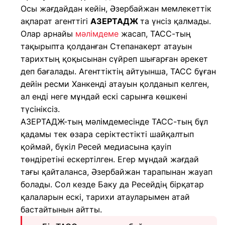
Осы жағдайдан кейін, Әзербайжан мемлекеттік
ақпарат агенттігі
АЗЕРТАДЖ
та үнсіз қалмады.
Олар арнайы
мәлімдеме
жасап, ТАСС-тың
тақырыпта қолданған Степанакерт атауын
тарихтың қоқысынан сүйреп шығарған әрекет
деп бағалады. Агенттіктің айтуынша, ТАСС бұған
дейін ресми Ханкенді атауын қолданып келген,
ал енді неге мұндай ескі сарынға көшкені
түсініксіз.
АЗЕРТАДЖ-тың мәлімдемесінде ТАСС-тың бұл
қадамы тек өзара серіктестікті шайқалтып
қоймай, бүкіл Ресей медиасына қауіп
төндіретіні ескертілген. Егер мұндай жағдай
тағы қайталанса, Әзербайжан тарапынан жауап
болады. Сол кезде Баку да Ресейдің бірқатар
қалаларын ескі, тарихи атауларымен атай
бастайтынын айтты.