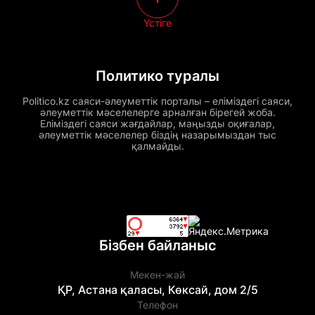
Үстіге
Политико туралы
Politico.kz саяси-әлеуметтік порталы – еліміздегі саяси,
әлеуметтік мәселелерге арналған бірегей жоба.
Еліміздегі саяси жағдайлар, маңызды оқиғалар,
әлеуметтік мәселелер біздің назарымыздан тыс
қалмайды.
Бізбен байланыс
Мекен-жай
ҚР, Астана қаласы, Көксай, дом 2/5
Телефон