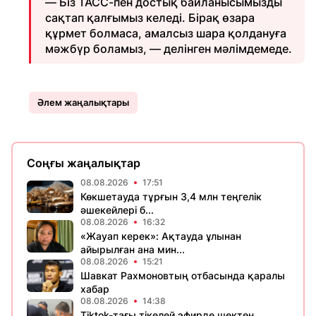
— Біз ТАСС-пен достық байланысымызды
сақтап қалғымыз келеді. Бірақ өзара
құрмет болмаса, амалсыз шара қолдануға
мәжбүр боламыз, — делінген мәлімдемеде.
Әлем жаңалықтары
Соңғы жаңалықтар
08.08.2026
17:51
Көкшетауда тұрғын 3,4 млн теңгелік
әшекейлері б...
08.08.2026
16:32
«Жауап керек»: Ақтауда ұлынан
айырылған ана мин...
08.08.2026
15:21
Шавкат Рахмоновтың отбасында қаралы
хабар
08.08.2026
14:38
Tiktok-тағы тікелей эфирде шектен