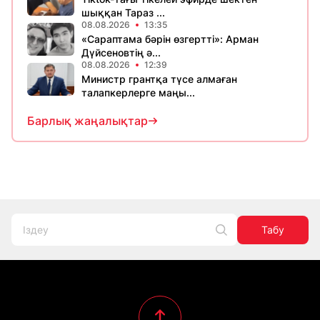
шыққан Тараз ...
08.08.2026
13:35
«Сараптама бәрін өзгертті»: Арман
Дүйсеновтің ә...
08.08.2026
12:39
Министр грантқа түсе алмаған
талапкерлерге маңы...
Барлық жаңалықтар
Табу