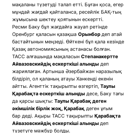
мақаланы түзетуді талап етті. Бұған қоса, егер
мұндай жағдай қайталанса, ресейлік БАҚ-тың
жұмысына шектеу қоятынын ескертті.
Ресми Баку бұл жағдайға жауап ретінде
Оренбург қаласын қазақша
Орынбор
деп атай
бастайтынын меңзеді. Өйткені бұл қала кезінде
Қазақ автономиясының астанасы болған.
ТАСС алғашында мақаласын
Степанакертте
Айвазовскийдің ескерткіші алынды
деп
жариялаған. Артынша Әзербайжан наразылық
білдіріп, ол қаланың атауы Ханкенді екенін
айтты. Агенттік тақырыпты өзгертіп,
Таулы
Қарабақта ескерткіш алынды
десе, Баку тағы
да қарсы шықты:
Таулы Қарабақ деген
әкімшілік бірлік жоқ, Қарабақ
деген ұғым
бар деді. Ақыры ТАСС тақырыпты
Қарабақта
Айвазовскийдің ескерткіші алынды
деп
түзетуге мәжбүр болды.