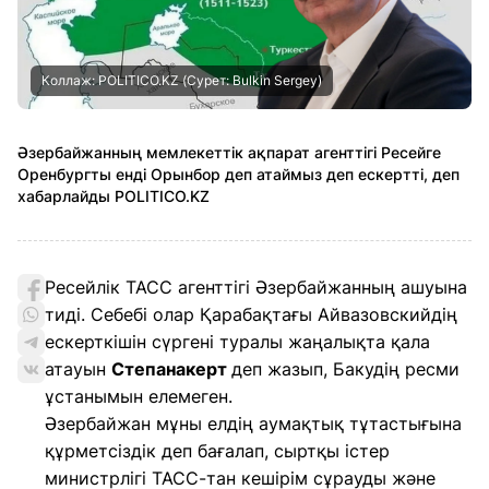
Коллаж: POLITICO.KZ (Сурет: Bulkin Sergey)
Әзербайжанның мемлекеттік ақпарат агенттігі Ресейге
Оренбургты енді Орынбор деп атаймыз деп ескертті, деп
хабарлайды POLITICO.KZ
Ресейлік ТАСС агенттігі Әзербайжанның ашуына
тиді. Себебі олар Қарабақтағы Айвазовскийдің
ескерткішін сүргені туралы жаңалықта қала
атауын
Степанакерт
деп жазып, Бакудің ресми
ұстанымын елемеген.
Әзербайжан мұны елдің аумақтық тұтастығына
құрметсіздік деп бағалап, сыртқы істер
министрлігі ТАСС-тан кешірім сұрауды және