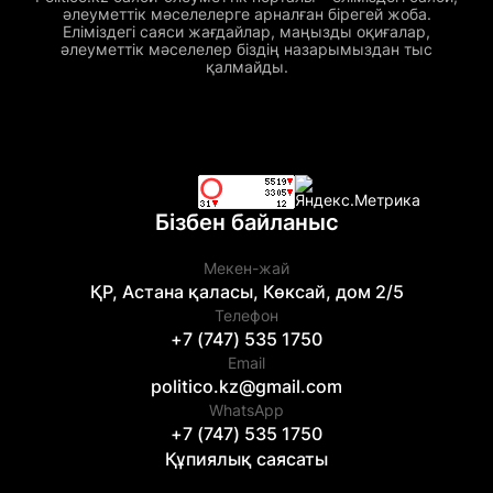
әлеуметтік мәселелерге арналған бірегей жоба.
Еліміздегі саяси жағдайлар, маңызды оқиғалар,
әлеуметтік мәселелер біздің назарымыздан тыс
қалмайды.
Бізбен байланыс
Мекен-жай
ҚР, Астана қаласы, Көксай, дом 2/5
Телефон
+7 (747) 535 1750
Email
politico.kz@gmail.com
WhatsApp
+7 (747) 535 1750
Құпиялық саясаты