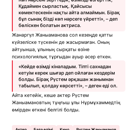
Құдаймен сырластық. Қайсысы
көмектескенін нақты айта алмаймын. Бірақ
бұл сынақ бізді көп нәрсеге үйретті», – деп
бөліскен болатын актриса.
Жанаргүл Жаныаманова сол кезеңде қатты
күйзеліске түскенін де жасырмаған. Оның
айтуынша, ұлының сырқаты өзіне
психологиялық тұрғыдан ауыр әсер еткен.
«Кейде өзімді кінәладым. Тіпті сахнадан
кетуім керек шығар деп ойлаған кездерім
болды. Бірақ Рүстем әрқашан жанымнан
табылып, қолдау көрсетті», – деген еді ол.
Айта кетейік, кеше актер Рүстем
Жаныамановтың тұңғыш ұлы Нұрмұхаммедтің
өмірден өткені белгілі болды.
Актер
Бала өлімі
Кино
Рүстем Жаныаманов