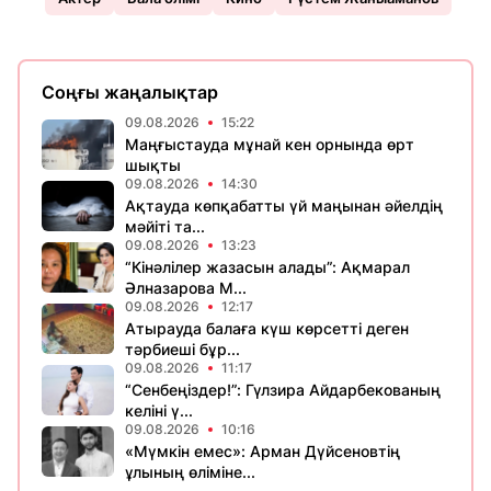
Соңғы жаңалықтар
09.08.2026
15:22
Маңғыстауда мұнай кен орнында өрт
шықты
09.08.2026
14:30
Ақтауда көпқабатты үй маңынан әйелдің
мәйіті та...
09.08.2026
13:23
“Кінәлілер жазасын алады”: Ақмарал
Әлназарова М...
09.08.2026
12:17
Атырауда балаға күш көрсетті деген
тәрбиеші бұр...
09.08.2026
11:17
“Сенбеңіздер!”: Гүлзира Айдарбекованың
келіні ү...
09.08.2026
10:16
«Мүмкін емес»: Арман Дүйсеновтің
ұлының өліміне...