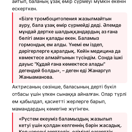
айтып, баланың ұзақ өмір сүрмеуі мүмкін екенін
ескерткен.
«Бізге тромбоцитопения жазылмайтын
ауру, бала ұзақ өмір сүрмейді деді. Әлемде
мұндай дертке шалдыққандардың аз ғана
бөлігі аман қалады екен. Баламыз
гормондық ем алды. Үнемі ем іздеп,
дәрігерлерге қаралдық. Кейін медицина да
көмектесе алмайтынын түсіндім. Сонда ішкі
дауыс "Құдай ғана көмектесе алады"
дегендей болды», – деген еді Жанаргүл
Жаныаманова.
Актрисаның сөзінше, баласының дерті бүкіл
отбасы үшін үлкен сынаққа айналған. Олар түрлі
ем қабылдап, қасиетті жерлерге барып,
мамандардың көмегіне жүгінген.
«Рүстем екеуміз баламыздың жазылып
кетуі үшін қолдан келгеннің бәрін жасадық.
Көп нәрсені зерттедік, өзімізді өзгерттік,