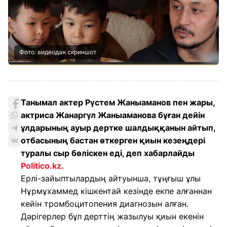
Фото: видеодан скриншот
Танымал актер Рүстем Жаныаманов пен жары,
актриса Жанаргүл Жаныаманова бұған дейін
ұлдарының ауыр дертке шалдыққанын айтып,
отбасының бастан өткерген қиын кезеңдері
туралы сыр бөліскен еді, деп хабарлайды
Politico.kz.
Ерлі-зайыптылардың айтуынша, тұңғыш ұлы
Нұрмұхаммед кішкентай кезінде екпе алғаннан
кейін тромбоцитопения диагнозын алған.
Дәрігерлер бұл дерттің жазылуы қиын екенін