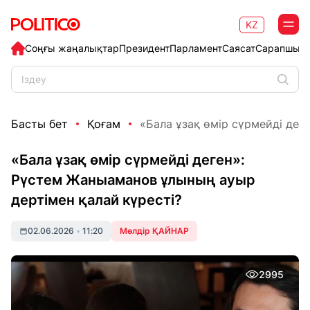
KZ
Соңғы жаңалықтар
Президент
Парламент
Саясат
Сарапшыл
Басты бет
Қоғам
«Бала ұзақ өмір сүрмейді деге
«Бала ұзақ өмір сүрмейді деген»:
Рүстем Жаныаманов ұлының ауыр
дертімен қалай күресті?
02.06.2026
•
11:20
Мөлдір ҚАЙНАР
2995