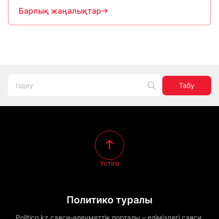
Барлық жаңалықтар
Табу
Үстіге
Политико туралы
Politico.kz саяси-әлеуметтік порталы – еліміздегі саяси,