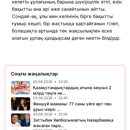
келетін ұрпағының барына шүкіршілік етіп, өзін
бақытты ана әрі әже санайтынын айтты.
Сондай-ақ, ұлы мен келінінің бірге бақытты
ғұмыр кешіп, бір жастыққа қартайғанын тілеп,
болашақта артында тек жақсылықпен еске
алатын ұрпақ қалдырсам деген ниетін білдірді.
Соңғы жаңалықтар
05.08.2026
23:29
Қазақстандықтардың атына заңсыз 2
млрд теңге не...
05.08.2026
22:35
Феншуй маманы: 77 саны үйге өрт пен
ұрыс-керіс ...
05.08.2026
22:28
Заттыбек Көпбосыновтың Назарбаевқа
жасаған паро...