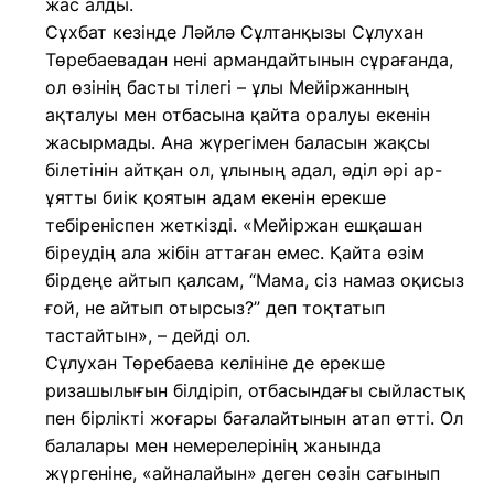
жас алды.
Сұхбат кезінде Ләйлә Сұлтанқызы Сұлухан
Төребаевадан нені армандайтынын сұрағанда,
ол өзінің басты тілегі – ұлы Мейіржанның
ақталуы мен отбасына қайта оралуы екенін
жасырмады. Ана жүрегімен баласын жақсы
білетінін айтқан ол, ұлының адал, әділ әрі ар-
ұятты биік қоятын адам екенін ерекше
тебіреніспен жеткізді. «Мейіржан ешқашан
біреудің ала жібін аттаған емес. Қайта өзім
бірдеңе айтып қалсам, “Мама, сіз намаз оқисыз
ғой, не айтып отырсыз?” деп тоқтатып
тастайтын», – дейді ол.
Сұлухан Төребаева келініне де ерекше
ризашылығын білдіріп, отбасындағы сыйластық
пен бірлікті жоғары бағалайтынын атап өтті. Ол
балалары мен немерелерінің жанында
жүргеніне, «айналайын» деген сөзін сағынып