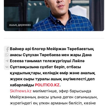
ашық дереккөз
Вайнер әрі блогер Мейіржан Төребаевтың
анасы Сұлухан Төребаева мен жары Дана
Есеева танымал тележүргізуші Ләйлә
Сұлтанқызына сұхбат беріп, отбасы
құндылықтары, келіндік өмір және аналық
жүрек сыры туралы ашық әңгімелесті,деп
хабарлайды
POLITICO.KZ
.
Skifnews.kz
мәліметінше, эфир барысында
Мейіржанның анасы ұлына деген сағынышын,
жүрегіндегі ең үлкен арманын бөлісіп, көзіне