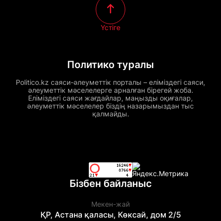
Үстіге
Политико туралы
Politico.kz саяси-әлеуметтік порталы – еліміздегі саяси,
әлеуметтік мәселелерге арналған бірегей жоба.
Еліміздегі саяси жағдайлар, маңызды оқиғалар,
әлеуметтік мәселелер біздің назарымыздан тыс
қалмайды.
Бізбен байланыс
Мекен-жай
ҚР, Астана қаласы, Көксай, дом 2/5