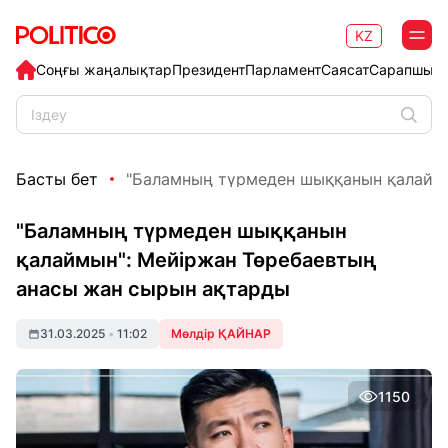
KZ
Соңғы жаңалықтар
Президент
Парламент
Саясат
Сарапшыл
Басты бет
"Баламның түрмеден шыққанын қалаймын
"Баламның түрмеден шыққанын
қалаймын": Мейіржан Төребаевтың
анасы жан сырын ақтарды
31.03.2025
•
11:02
Мөлдір ҚАЙНАР
1150