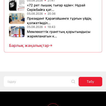
05.08.2026
21:41
«72 рет пышақ тығар едім»: Нұрай
Серікбайға қат...
05.08.2026
20:36
Президент Қарағойшинге тұрғын үйдің
қолжетімділ...
05.08.2026
19:43
Мемлекеттік гранттың қорытындысы
жарияланатын к...
Барлық жаңалықтар
Табу