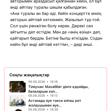
авторымен араздасып қалғаннан кейін, ол бұл
әнді айтпау туралы шешім қабылдаған.
«Ана туралы ән бар еді. Кейін концертте әннің
авторын айтпай кеткенмін. Жазылып тұр ғой.
Сол үшін ренжіген болу керек. Дөрекі сөз
айтыпты деп естідім. Мен де «әнің өзіңе» деп,
қайтарып бердім. Бетіне былш еткіздім. Содан
кейін бұл әнді айтпай кеттім», – деді әнші.
Соңғы жаңалықтар
06.08.2026
19:18
Тілеухан: Махаббат дінге қарайды,
балаларым кәп...
06.08.2026
19:13
Астанада әуе такси алғаш рет
жолаушымен әуе...
06.08.2026
18:38