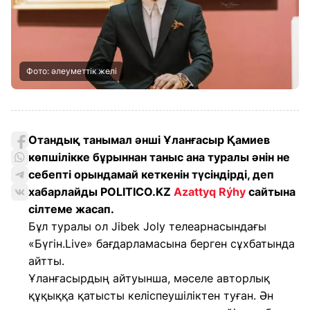
Фото: әлеуметтік желі
Отандық танымал әнші Ұланғасыр Қамиев
көпшілікке бұрыннан таныс ана туралы әнін не
себепті орындамай кеткенін түсіндірді, деп
хабарлайды POLITICO.KZ
Azattyq Rýhy
сайтына
сілтеме жасап.
Бұл туралы ол Jibek Joly телеарнасындағы
«Бүгін.Live» бағдарламасына берген сұхбатында
айтты.
Ұланғасырдың айтуынша, мәселе авторлық
құқыққа қатысты келіспеушіліктен туған. Ән