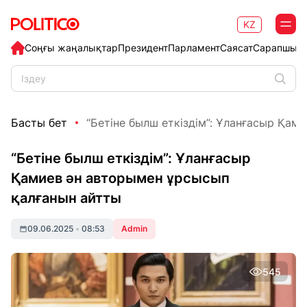
KZ
Соңғы жаңалықтар
Президент
Парламент
Саясат
Сарапшыл
Басты бет
“Бетіне былш еткіздім”: Ұланғасыр Қамие
“Бетіне былш еткіздім”: Ұланғасыр
Қамиев ән авторымен ұрсысып
қалғанын айтты
09.06.2025
•
08:53
Admin
545