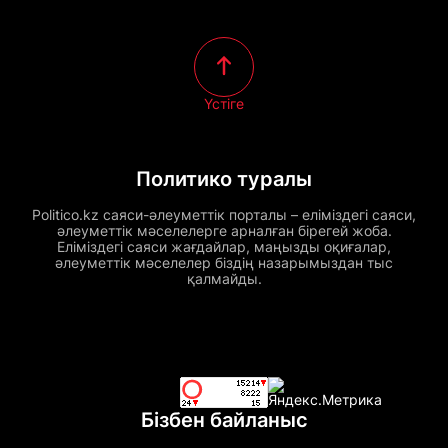
Үстіге
Политико туралы
Politico.kz саяси-әлеуметтік порталы – еліміздегі саяси,
әлеуметтік мәселелерге арналған бірегей жоба.
Еліміздегі саяси жағдайлар, маңызды оқиғалар,
әлеуметтік мәселелер біздің назарымыздан тыс
қалмайды.
Бізбен байланыс