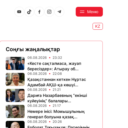
Меню
KZ
Соңғы жаңалықтар
06.08.2026
23:32
«Кесте сақталмаса, жауап
бересіздер»: Атырау об...
06.08.2026
22:08
Қазақстаннан кеткен Нұртас
Адамбай АҚШ-қа көшуі...
06.08.2026
21:21
Дариға Назарбаевның “екінші
куйеуінің” балалары...
06.08.2026
21:17
Немере інісі: Момышұлының
генерал болуына қазақ...
06.08.2026
20:26
Ерболат Тоғызақов: Пәтерімнің