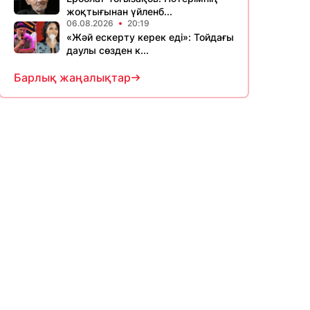
жоқтығынан үйленб...
06.08.2026
20:19
«Жәй ескерту керек еді»: Тойдағы
даулы сөзден к...
Барлық жаңалықтар