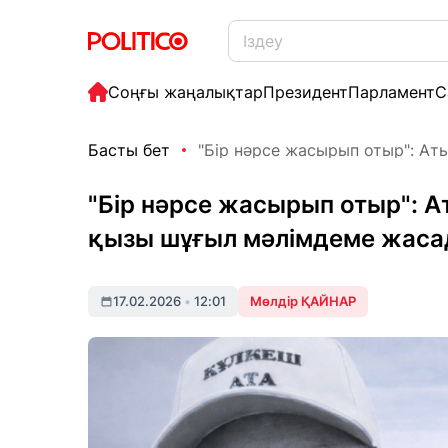
Соңғы жаңалықтар
Президент
Парламент
С
Басты бет
"Бір нәрсе жасырып отыр": Аты
"Бір нәрсе жасырып отыр": 
қызы шұғыл мәлімдеме жас
17.02.2026
•
12:01
Мөлдір ҚАЙНАР