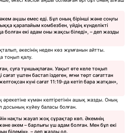
нше, әкесі кәсіби аңшы болмаған әрі бұл оның алғаш
ң әкем аңшы емес еді. Бұл оның бірінші және соңғы
ыққа қарапайым комбезбен, үйдің күнделікті
а болған екі адам оны жақсы біледі», – деп жазды
алып, әкесінің неден көз жұмғанын айтты.
а тоңып қалу.
ан, суға тұншықпаған. Уақыт өте келе тоңып
сағат үштен бастап іздеген, яғни төрт сағаттан
желтоқсан күні сағат 11:19-да кетіп бара жатқан»,
ң әрекетіне күмән келтіретінін ашық жазды. Оның
л досының күйеу баласы болған.
ейін нақты жауап жоқ сұрақтар көп. Әкемнің
әне әкем – барлығы үш адам болған. Мен бұл екі
ын білемін», – деп жазды ол.