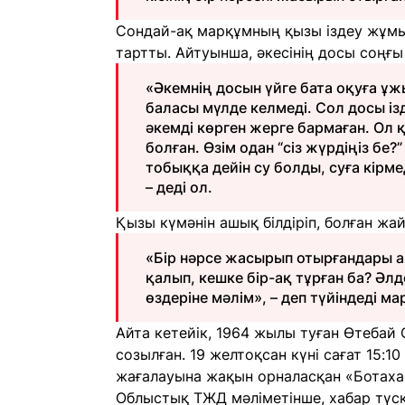
Сондай-ақ марқұмның қызы іздеу жұмыс
тартты. Айтуынша, әкесінің досы соңғы
«Әкемнің досын үйге бата оқуға ұж
баласы мүлде келмеді. Сол досы і
әкемді көрген жерге бармаған. Ол қ
болған. Өзім одан “сіз жүрдіңіз бе
тобыққа дейін су болды, суға кірмед
– деді ол.
Қызы күмәнін ашық білдіріп, болған жа
«Бір нәрсе жасырып отырғандары а
қалып, кешке бір-ақ тұрған ба? Әлд
өздеріне мәлім», – деп түйіндеді м
Айта кетейік, 1964 жылы туған Өтебай
созылған. 19 желтоқсан күні сағат 15:1
жағалауына жақын орналасқан «Ботахан
Облыстық ТЖД мәліметінше, хабар түс