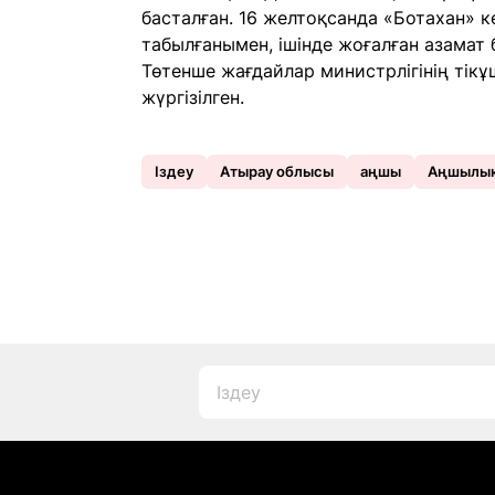
басталған. 16 желтоқсанда «Ботахан» 
табылғанымен, ішінде жоғалған азамат 
Төтенше жағдайлар министрлігінің тік
жүргізілген.
Іздеу
Атырау облысы
аңшы
Аңшылы