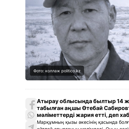
Фото: коллаж politico.kz
Атырау облысында былтыр 14 жел
табылған аңшы Өтебай Сабиров
мәліметтерді жария етті, деп хаб
Марқұмның қызы әкесінің қасында бол