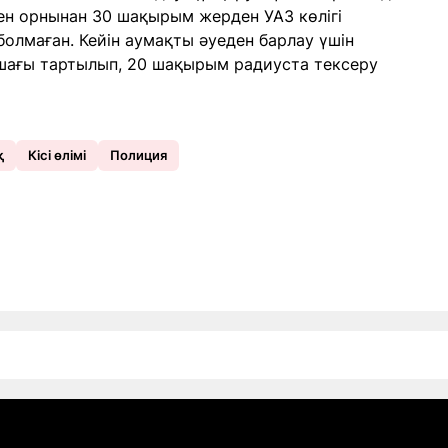
кен орнынан 30 шақырым жерден УАЗ көлігі
болмаған. Кейін аумақты әуеден барлау үшін
ұшағы тартылып, 20 шақырым радиуста тексеру
қ
Кісі өлімі
Полиция