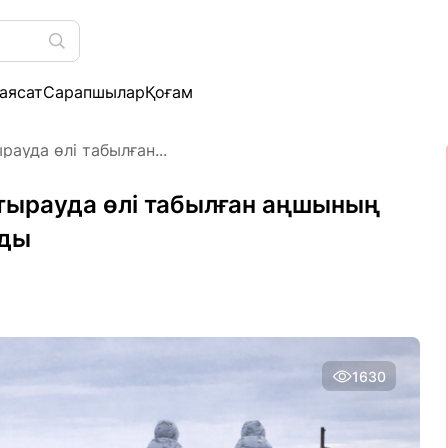
аясат
Сарапшылар
Қоғам
рауда өлі табылған...
Атырауда өлі табылған аңшының
ады
1630