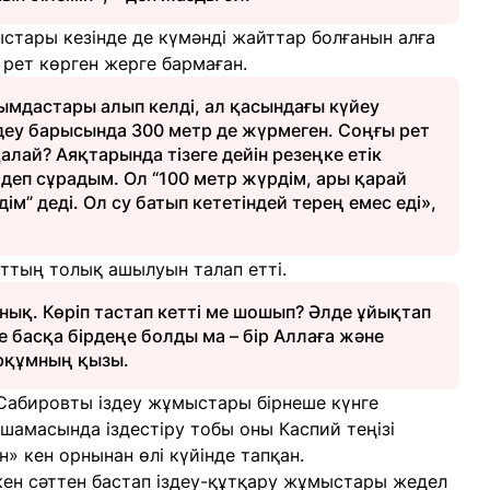
тары кезінде де күмәнді жайттар болғанын алға
 рет көрген жерге бармаған.
ымдастары алып келді, ал қасындағы күйеу
здеу барысында 300 метр де жүрмеген. Соңғы рет
алай? Аяқтарында тізеге дейін резеңке етік
?” деп сұрадым. Ол “100 метр жүрдім, ары қарай
ім” деді. Ол су батып кететіндей терең емес еді»,
йттың толық ашылуын талап етті.
нық. Көріп тастап кетті ме шошып? Әлде ұйықтап
е басқа бірдеңе болды ма – бір Аллаға және
арқұмның қызы.
 Сабировты іздеу жұмыстары бірнеше күнге
0 шамасында іздестіру тобы оны Каспий теңізі
» кен орнынан өлі күйінде тапқан.
кен сәттен бастап іздеу-құтқару жұмыстары жедел