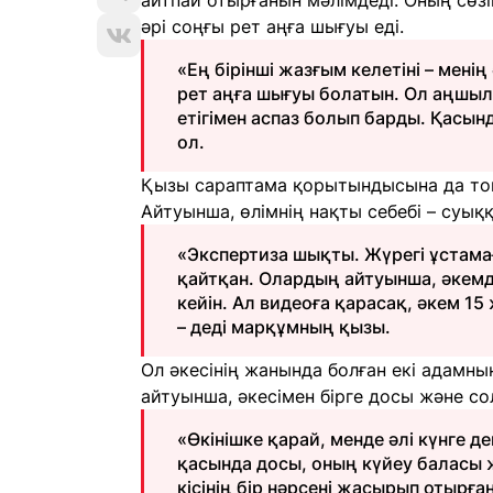
айтпай отырғанын мәлімдеді. Оның сөзі
әрі соңғы рет аңға шығуы еді.
«Ең бірінші жазғым келетіні – мені
рет аңға шығуы болатын. Ол аңшыл
етігімен аспаз болып барды. Қасынд
ол.
Қызы сараптама қорытындысына да тоқт
Айтуынша, өлімнің нақты себебі – суыққ
«Экспертиза шықты. Жүрегі ұстамағ
қайтқан. Олардың айтуынша, әкемді 
кейін. Ал видеоға қарасақ, әкем 15 
– деді марқұмның қызы.
Ол әкесінің жанында болған екі адамны
айтуынша, әкесімен бірге досы және со
«Өкінішке қарай, менде әлі күнге д
қасында досы, оның күйеу баласы ж
кісінің бір нәрсені жасырып отырған