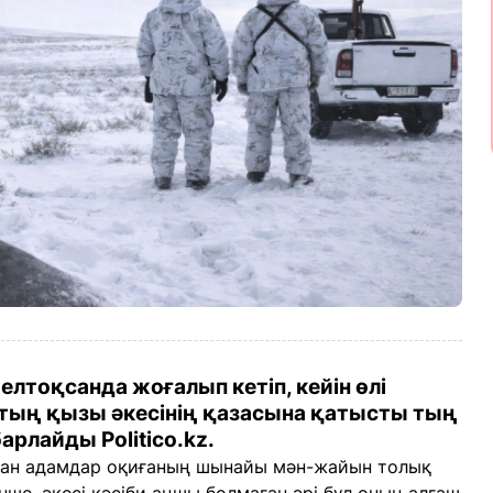
тоқсанда жоғалып кетіп, кейін өлі
тың қызы әкесінің қазасына қатысты тың
арлайды Politico.kz.
ған адамдар оқиғаның шынайы мән-жайын толық