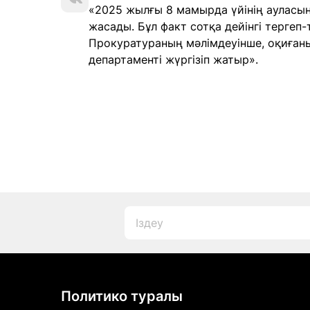
«2025 жылғы 8 мамырда үйінің ауласы
жасады. Бұл факт сотқа дейінгі тергеп-т
Прокуратураның мәлімдеуінше, оқиған
департаменті жүргізіп жатыр».
Политико туралы