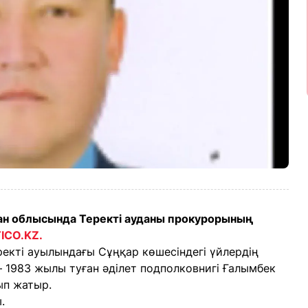
тан облысында Теректі ауданы прокурорының
TICO.KZ.
екті ауылындағы Сұңқар көшесіндегі үйлердің
 — 1983 жылы туған әділет подполковнигі Ғалымбек
ып жатыр.
.