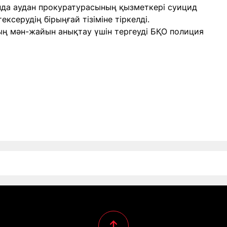
нда аудан прокуратурасының қызметкері суицид
ексерудің бірыңғай тізіміне тіркелді.
ың мән-жайын анықтау үшін тергеуді БҚО полиция