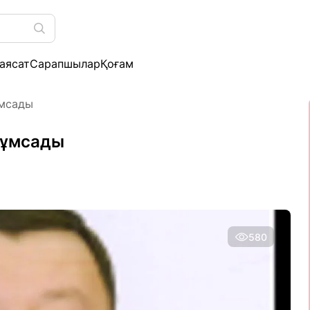
аясат
Сарапшылар
Қоғам
ұмсады
жұмсады
580