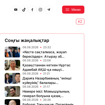
Меню
KZ
Соңғы жаңалықтар
06.08.2026
23:32
«Кесте сақталмаса, жауап
бересіздер»: Атырау об...
06.08.2026
22:08
Қазақстаннан кеткен Нұртас
Адамбай АҚШ-қа көшуі...
06.08.2026
21:21
Дариға Назарбаевның “екінші
куйеуінің” балалары...
06.08.2026
21:17
Немере інісі: Момышұлының
генерал болуына қазақ...
06.08.2026
20:26
Ерболат Тоғызақов: Пәтерімнің