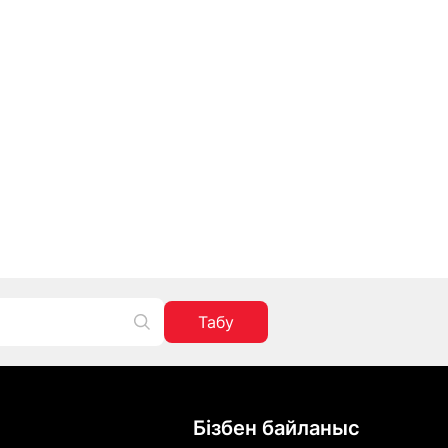
Табу
Бізбен байланыс