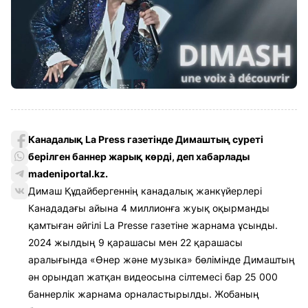
Канадалық La Press газетінде Димаштың суреті
берілген баннер жарық көрді, деп хабарлады
madeniportal.kz.
Димаш Құдайбергеннің канадалық жанкүйерлері
Канададағы айына 4 миллионға жуық оқырманды
қамтыған әйгілі La Presse газетіне жарнама ұсынды.
2024 жылдың 9 қарашасы мен 22 қарашасы
аралығында «Өнер және музыка» бөлімінде Димаштың
ән орындап жатқан видеосына сілтемесі бар 25 000
баннерлік жарнама орналастырылды. Жобаның