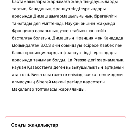
бастамашылары жарнамаға жаңа тыңдаушыларды
тартып, Канаданың француз тілді тұрғындары
арасында Димаш шығармашылығының бірегейлігін
танытады деп үміттенеді. Науқан әншінің жақында
Францияға сапарының үлкен табысынан кейін
басталған болатын. Димаштың Франция мен Канадада
мойындалған S.O.S әнін орындауы әсіресе Квебек пен
басқа провинциялардың француз тілді тұрғындары
арасында танымал болды. La Presse-дегі жарнамалық
науқан Қазақстанға деген қызығушылықтың артқанын
атап өтті. Биыл осы газетте елімізді саяхат пен мәдени
алмасудың бірегей мекені ретінде көрсететін
мақалалар топтамасы жарияланды.
Соңғы жаңалықтар