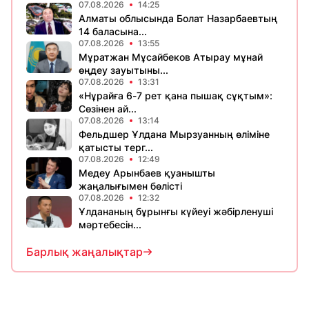
07.08.2026
14:25
Алматы облысында Болат Назарбаевтың
14 баласына...
07.08.2026
13:55
Мұратжан Мұсайбеков Атырау мұнай
өңдеу зауытыны...
07.08.2026
13:31
«Нұрайға 6-7 рет қана пышақ сұқтым»:
Сөзінен ай...
07.08.2026
13:14
Фельдшер Ұлдана Мырзуанның өліміне
қатысты терг...
07.08.2026
12:49
Медеу Арынбаев қуанышты
жаңалығымен бөлісті
07.08.2026
12:32
Ұлдананың бұрынғы күйеуі жәбірленуші
мәртебесін...
Барлық жаңалықтар