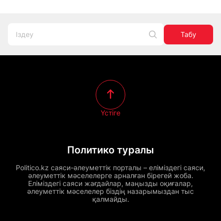
Табу
Үстіге
Политико туралы
Politico.kz саяси-әлеуметтік порталы – еліміздегі саяси,
әлеуметтік мәселелерге арналған бірегей жоба.
Еліміздегі саяси жағдайлар, маңызды оқиғалар,
әлеуметтік мәселелер біздің назарымыздан тыс
қалмайды.