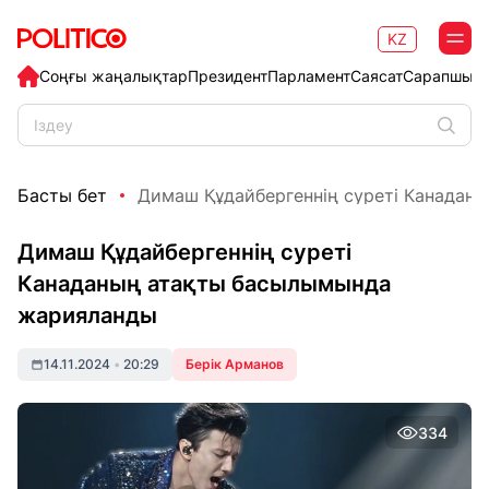
KZ
Соңғы жаңалықтар
Президент
Парламент
Саясат
Сарапшыл
Басты бет
Димаш Құдайбергеннің суреті Канаданың
Димаш Құдайбергеннің суреті
Канаданың атақты басылымында
жарияланды
14.11.2024
•
20:29
Берік Арманов
334