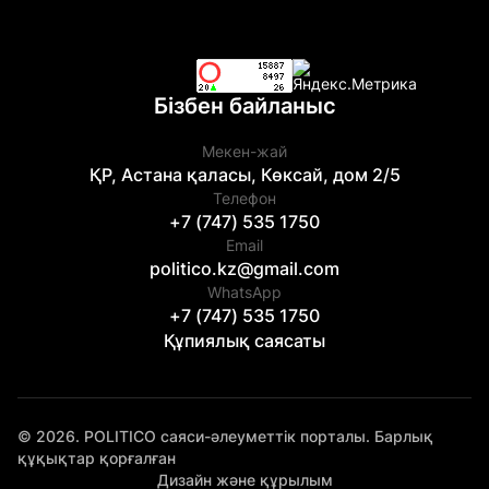
Бізбен байланыс
Мекен-жай
ҚР, Астана қаласы, Көксай, дом 2/5
Телефон
+7 (747) 535 1750
Email
politico.kz@gmail.com
WhatsApp
+7 (747) 535 1750
Құпиялық саясаты
© 2026. POLITICO саяси-әлеуметтік порталы. Барлық
құқықтар қорғалған
Дизайн және құрылым