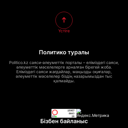
Үстіге
Политико туралы
Politico.kz саяси-әлеуметтік порталы – еліміздегі саяси,
әлеуметтік мәселелерге арналған бірегей жоба.
Еліміздегі саяси жағдайлар, маңызды оқиғалар,
әлеуметтік мәселелер біздің назарымыздан тыс
қалмайды.
Бізбен байланыс