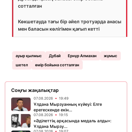
сотталған
Көкшетауда тағы бір әйел тротуарда анасы
мен баласын көлігімен қағып кетті
ауыр қылмыс
Дубай
Ернұр Алмахан
жұмыс
шетел
өмір бойына сотталған
Соңғы жаңалықтар
07.08.2026
19:49
Ұлдана Мырзуанның күйеуі: Елге
ерегескенде екін...
07.08.2026
19:15
«Әділеттің арқасында медаль алды»:
Ұлдана Мырзу...
07.08.2026
19:07