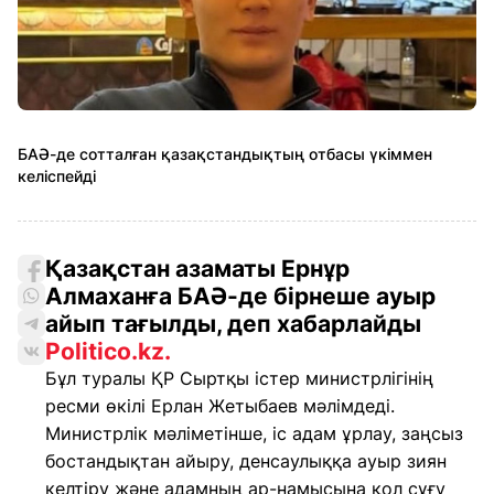
БАӘ-де сотталған қазақстандықтың отбасы үкіммен
келіспейді
Қазақстан азаматы Ернұр
Алмаханға БАӘ-де бірнеше ауыр
айып тағылды, деп хабарлайды
Politico.kz.
Бұл туралы ҚР Сыртқы істер министрлігінің
ресми өкілі Ерлан Жетыбаев мәлімдеді.
Министрлік мәліметінше, іс адам ұрлау, заңсыз
бостандықтан айыру, денсаулыққа ауыр зиян
келтіру және адамның ар-намысына қол сұғу