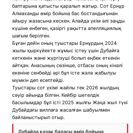
баптарына қатысты қаралып жатыр. Сот Ернұр
Алмаханды өмір бойына бас бостандығынан
айыру жазасына кескен. Алайда үкім әлі заңды
күшіне енбеген, қазіргі уақытта апелляциялық
шағым берілген.
Бұған дейін оның туыстары Ернұрдың 2024
жылы қыркүйекте жұмыс істеу үшін Дубайға
кеткенін және жүргізуші болып еңбек еткенін
айтқан. Анасының сөзінше, отбасы оның кінәлі
екеніне сенбейді әрі бұл істе жала жабылуы
мүмкін деп есептейді.
Туыстары сот үкімі жайлы тек 2026 жылдың
сәуір айында білген. Кейбір шетелдік
басылымдар бұл істі 2025 жылғы Жаңа жыл түні
Дубайдағы виллаға жасалған шабуылмен
байланыстырып отыр.
Дубайда қазақ баласы өмір бойына