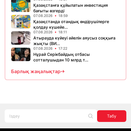
Қазақстанға құйылатын инвестиция
бағыты өзгерді
07.08.2026
18:59
Қазақстанда отандық өндірушілерге
қолдау күшейе...
07.08.2026
18:11
Атырауда күйеуі әйелін аяусыз соққыға
жықты (ВИ...
07.08.2026
17:22
Нұрай Серікбайдың отбасы
сотталушыдан 10 млрд т...
Барлық жаңалықтар
Табу