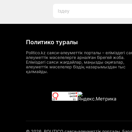
Политико туралы
Politico.kz саяси-әлеуметтік порталы – еліміздегі са
әлеуметтік мәселелерге арналған бірегей жоба.
Еліміздегі саяси жағдайлар, маңызды оқиғалар,
әлеуметтік мәселелер біздің назарымыздан тыс
қалмайды.
© 2026. POLITICO саяси-әлеуметтік порталы. Бар