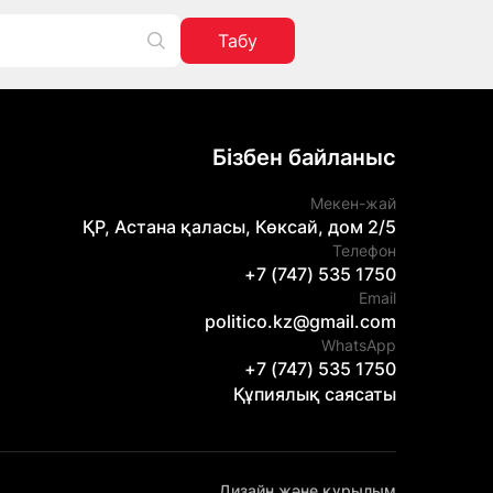
Табу
Бізбен байланыс
Мекен-жай
ҚР, Астана қаласы, Көксай, дом 2/5
Телефон
+7 (747) 535 1750
Email
politico.kz@gmail.com
WhatsApp
+7 (747) 535 1750
Құпиялық саясаты
Дизайн және құрылым