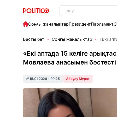
Соңғы жаңалықтар
Президент
Парламент
С
Басты бет
Соңғы жаңалықтар
«Екі апт
«Екі аптада 15 келіге арықта
Мовлаева анасымен бәстесті
15.01.2026
•
09:25
Айсұлу Мұрат