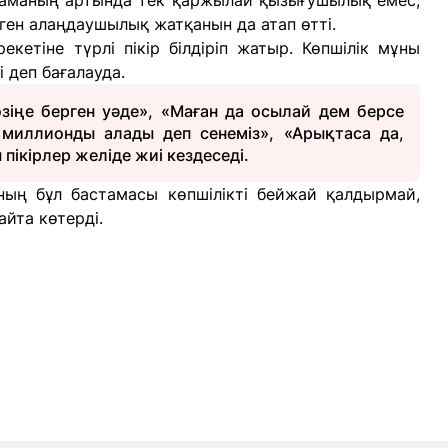
таманың артында тек қаржылай қызығушылық емес,
ен алаңдаушылық жатқанын да атап өтті.
кетіне түрлі пікір білдіріп жатыр. Көпшілік мұны
 деп бағалауда.
өзіңе берген уәде», «Маған да осылай дем берсе
 миллионды алады деп сенеміз», «Арықтаса да,
пікірлер желіде жиі кездеседі.
ның бұл бастамасы көпшілікті бейжай қалдырмай,
йта көтерді.