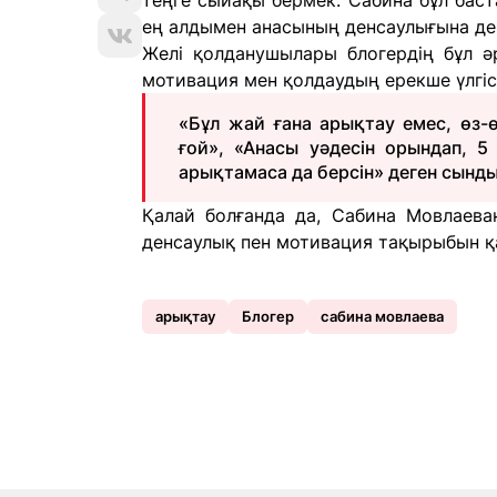
теңге сыйақы бермек. Сабина бұл бас
ең алдымен анасының денсаулығына дег
Желі қолданушылары блогердің бұл әре
мотивация мен қолдаудың ерекше үлгісі
«Бұл жай ғана арықтау емес, өз-
ғой», «Анасы уәдесін орындап, 5
арықтамаса да берсін» деген сынды 
Қалай болғанда да, Сабина Мовлаева
денсаулық пен мотивация тақырыбын қа
арықтау
Блогер
сабина мовлаева