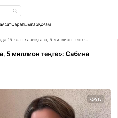
аясат
Сарапшылар
Қоғам
ада 15 келіге арықтаса, 5 миллион теңге...
са, 5 миллион теңге»: Сабина
913