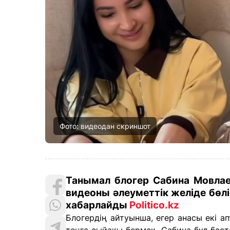
Фото: видеодан скриншот
Танымал блогер Сабина Мовлае
видеоны әлеуметтік желіде бөліс
хабарлайды
Politico.kz
Блогердің айтуынша, егер анасы екі ап