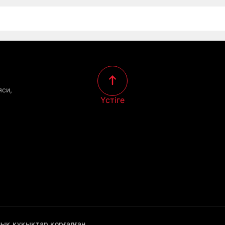
яси,
Үстіге
лық құқықтар қорғалған