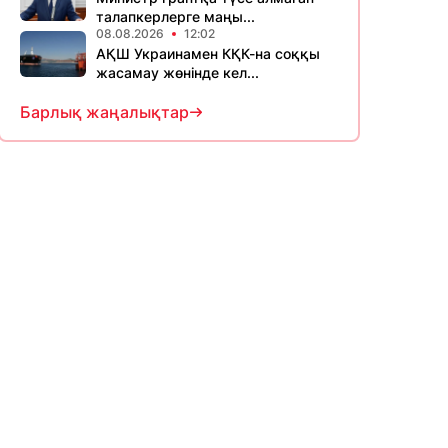
талапкерлерге маңы...
08.08.2026
12:02
АҚШ Украинамен КҚК-на соққы
жасамау жөнінде кел...
Барлық жаңалықтар