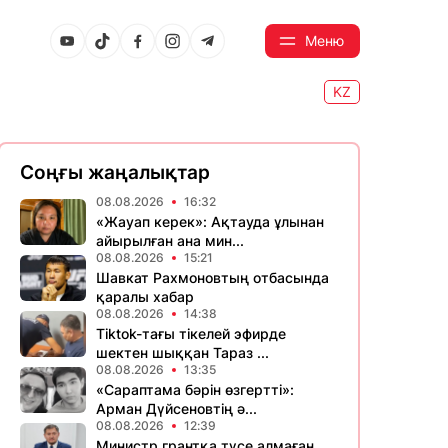
Меню
KZ
Соңғы жаңалықтар
08.08.2026
16:32
«Жауап керек»: Ақтауда ұлынан
айырылған ана мин...
08.08.2026
15:21
Шавкат Рахмоновтың отбасында
қаралы хабар
08.08.2026
14:38
Tiktok-тағы тікелей эфирде
шектен шыққан Тараз ...
08.08.2026
13:35
«Сараптама бәрін өзгертті»:
Арман Дүйсеновтің ә...
08.08.2026
12:39
Министр грантқа түсе алмаған