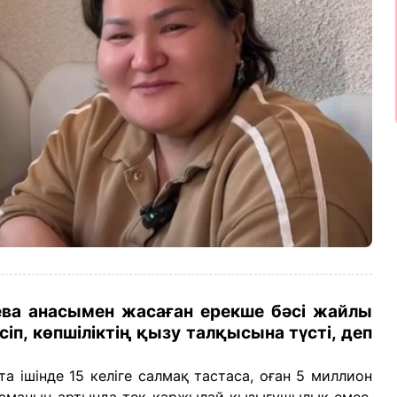
ва анасымен жасаған ерекше бәсі жайлы
іп, көпшіліктің қызу талқысына түсті, деп
та ішінде 15 келіге салмақ тастаса, оған 5 миллион