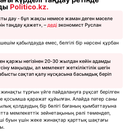
йды
Politico.kz.
ты дау - бұл жақсы немесе жаман деген мәселе
рін таңдау қажет», –
деді
экономист Руслан
шім қабылдауда емес, белгілі бір нәрсені құрбан
кен қаржы негізінен 20-30 жылдан кейін адамды
үсіну маңызды, ал мемлекет жеткіліктілік шегін
абысты сақтап қалу нұсқасына басымдық беріп
жинақты тұрғын үйге пайдалануға рұқсат берілген
е қосымша қаражат құйылған. Алайда пәтер саны
ылық қолдаудың бір бөлігі бағаның қымбаттауына
ытта мемлекеттік зейнетақының рөлі төмендеп,
ші буын үшін жеке жинақтар қарттық шақтағы
ы.