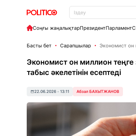
Соңғы жаңалықтар
Президент
Парламент
С
Басты бет
Сарапшылар
Экономист он 
Экономист он миллион теңге
табыс әкелетінін есептеді
22.06.2026
•
13:11
Абзал БАХЫТЖАНОВ