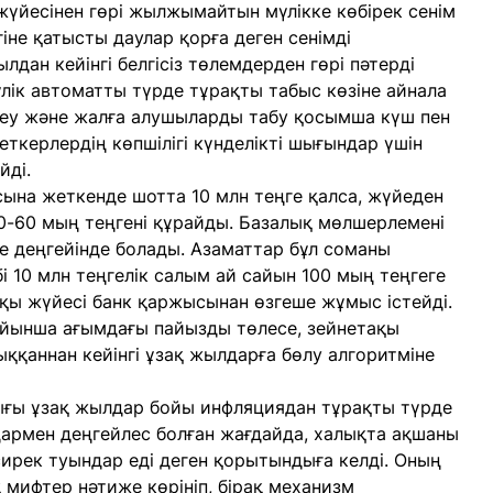
жүйесінен гөрі жылжымайтын мүлікке көбірек сенім
гіне қатысты даулар қорға деген сенімді
лдан кейінгі белгісіз төлемдерден гөрі пәтерді
ік автоматты түрде тұрақты табыс көзіне айнала
ндеу және жалға алушыларды табу қосымша күш пен
еткерлердің көпшілігі күнделікті шығындар үшін
йді.
сына жеткенде шотта 10 млн теңге қалса, жүйеден
0-60 мың теңгені құрайды. Базалық мөлшерлемені
е деңгейінде болады. Азаматтар бұл соманы
 10 млн теңгелік салым ай сайын 100 мың теңгеге
ақы жүйесі банк қаржысынан өзгеше жұмыс істейді.
ойынша ағымдағы пайызды төлесе, зейнетақы
ққаннан кейінгі ұзақ жылдарға бөлу алгоритміне
ғы ұзақ жылдар бойы инфляциядан тұрақты түрде
лдармен деңгейлес болған жағдайда, халықта ақшаны
сирек туындар еді деген қорытындыға келді. Оның
мифтер нәтиже көрініп, бірақ механизм