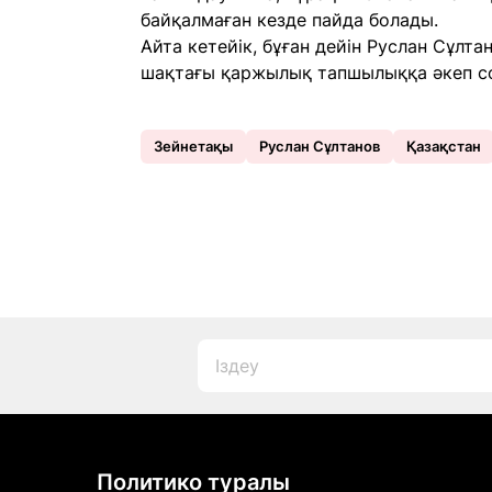
байқалмаған кезде пайда болады.
Айта кетейік, бұған дейін Руслан Сұлта
шақтағы қаржылық тапшылыққа әкеп со
Зейнетақы
Руслан Сұлтанов
Қазақстан
Политико туралы