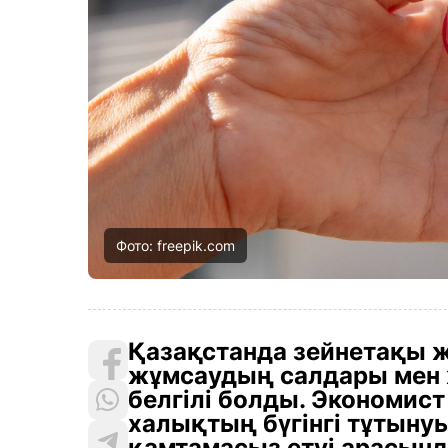
Фото: freepik.com
Қазақстанда зейнетақы ж
жұмсаудың салдары мен же
белгілі болды. Экономис
халықтың бүгінгі тұтын
қамтамасыз етуі арасынд