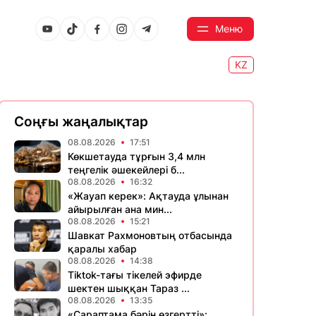
Меню
KZ
Соңғы жаңалықтар
08.08.2026
17:51
Көкшетауда тұрғын 3,4 млн
теңгелік әшекейлері б...
08.08.2026
16:32
«Жауап керек»: Ақтауда ұлынан
айырылған ана мин...
08.08.2026
15:21
Шавкат Рахмоновтың отбасында
қаралы хабар
08.08.2026
14:38
Tiktok-тағы тікелей эфирде
шектен шыққан Тараз ...
08.08.2026
13:35
«Сараптама бәрін өзгертті»: