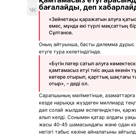
бағалайды, деп хабарла
«Зейнетақы қаражатын алуға қатыс
емес, мұнда екі түрлі мақсаттың бі
Сұлтанов.
Оның айтуынша, басты дилемма дұрыс ше
етуге тура келетіндігінде.
«Бүгін пәтер сатып алуға көмектес
қамтамасыз етуі тиіс ақша екенін т
көтере отырып, қарттық шақтағы т
отыр», – деді ол.
Сарапшының мәліметінше, азаматтарға 
кезде нарыққа жүздеген миллиард теңг
дәл солай жылдам өспегендіктен, қарж
алып келді. Сонымен қатар алдағы уақ
жасы 40-45 шамасындағы және одан кі
негізгі табыс көзіне айналатыны айтылд