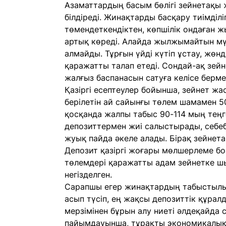
Азаматтардың басым бөлігі зейнетақы 
білдіреді. Жинақтарды басқару тиімділі
төмендеткендіктен, көпшілік ондаған жы
артық көреді. Алайда жылжымайтын мүл
алмайды. Тұрғын үйді күтіп ұстау, жө
қаражатты талап етеді. Сондай-ақ зейн
жалғыз баспанасын сатуға келісе берме
Қазіргі есептеулер бойынша, зейнет жа
берілетін ай сайынғы төлем шамамен 5
қосқанда жалпы табыс 90-114 мың теңг
депозиттермен жиі салыстырады, себебі
жуық пайда әкеле алады. Бірақ зейнет
Депозит қазіргі жоғары мөлшерлеме б
төлемдері қаражатты адам зейнетке шы
негізделген.
Сарапшы егер жинақтардың табыстылы
асып түсіп, ең жақсы депозиттік құра
мерзімінен бұрын алу ниеті әлдеқайда 
пайымдауынша, тұрақты экономикалық 