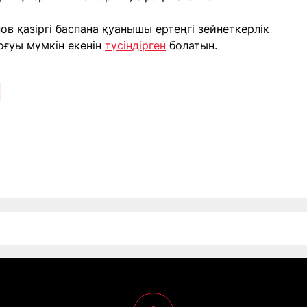
нов қазіргі баспана қуанышы ертеңгі зейнеткерлік
ғуы мүмкін екенін
түсіндірген
болатын.