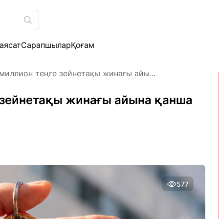
аясат
Сарапшылар
Қоғам
миллион теңге зейнетақы жинағы айы...
 зейнетақы жинағы айына қанша
577