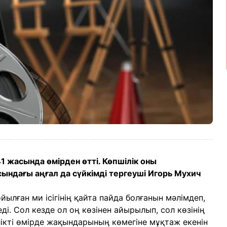
1 жасында өмірден өтті. Көпшілік оны
ындағы аңғал да сүйкімді тергеуші Игорь Мухич
ылған ми ісігінің қайта пайда болғанын мәлімдеп,
ді. Сол кезде ол оң көзінен айырылып, сол көзінің
лікті өмірде жақындарының көмегіне мұқтаж екенін