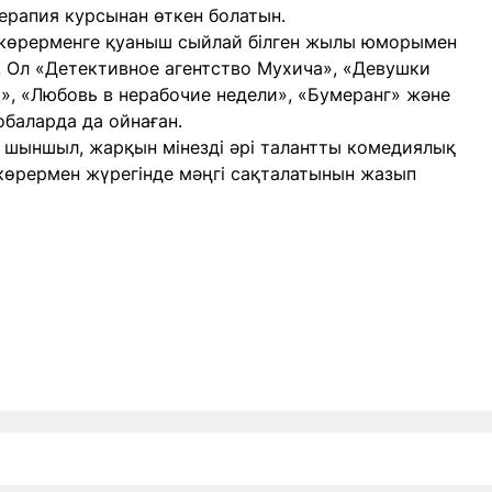
ерапия курсынан өткен болатын.
, көрерменге қуаныш сыйлай білген жылы юморымен
. Ол «Детективное агентство Мухича», «Девушки
», «Любовь в нерабочие недели», «Бумеранг» және
баларда да ойнаған.
 шыншыл, жарқын мінезді әрі талантты комедиялық
 көрермен жүрегінде мәңгі сақталатынын жазып