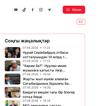
Меню
KZ
Соңғы жаңалықтар
07.08.2026
17:22
Нұрай Серікбайдың отбасы
сотталушыдан 10 млрд т...
07.08.2026
17:13
"Харам ба?": Нұрлан имам
музыкаға қатысты пікір...
07.08.2026
16:54
Жарты жыл ешкім алмаған
Сатыбалдының бұрынғы Ба...
07.08.2026
16:26
Бағдагүл емшіні тағы бір блогер
сотқа берді
07.08.2026
16:16
БҚО денсаулық сақтау