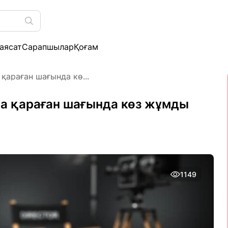
аясат
Сарапшылар
Қоғам
қараған шағында кө...
на қараған шағында көз жұмды
1149