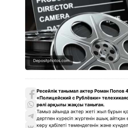
Depositphotos.com
Ресейлік танымал актер Роман Попов 4
«Полицейский с Рублёвки» телехикаяс
рөлі арқылы жақсы таныған.
Тамыз айында актер жеті жыл бұрын қой
дертпен күресіп жүргенін ашық айтқан е
көру қабілеті төмендегенін және күнде