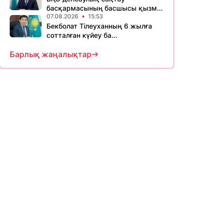
басқармасының басшысы қызм...
07.08.2026
15:53
Бекболат Тілеуханның 6 жылға
сотталған күйеу ба...
Барлық жаңалықтар