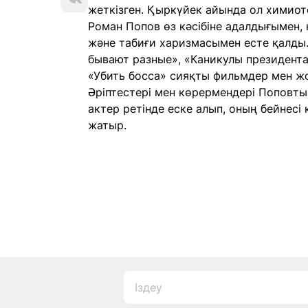
жеткізген. Қыркүйек айында ол химиот
Роман Попов өз кәсібіне адалдығымен
және табиғи харизмасымен есте қалды
бывают разные», «Каникулы президента
«Убить босса» сияқты фильмдер мен жо
Әріптестері мен көрермендері Поповты
актер ретінде еске алып, оның бейнесі
жатыр.