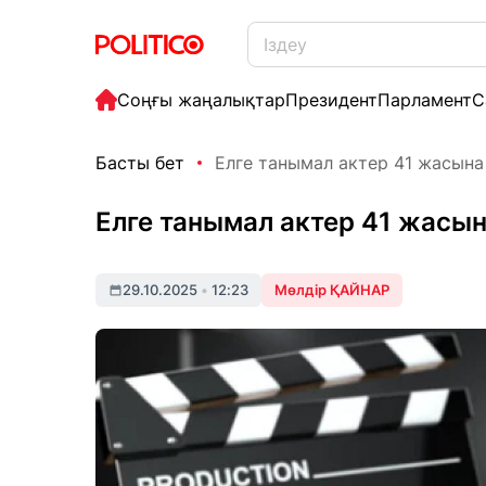
Соңғы жаңалықтар
Президент
Парламент
С
Басты бет
Елге танымал актер 41 жасына 
Елге танымал актер 41 жасы
29.10.2025
•
12:23
Мөлдір ҚАЙНАР