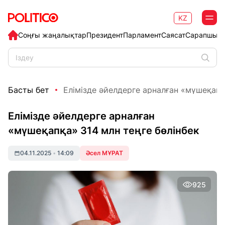
KZ
Соңғы жаңалықтар
Президент
Парламент
Саясат
Сарапшыл
Басты бет
Елімізде әйелдерге арналған «мүшеқапқа
Елімізде әйелдерге арналған
«мүшеқапқа» 314 млн теңге бөлінбек
04.11.2025
•
14:09
Әсел МҰРАТ
925