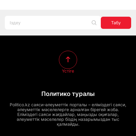
Табу
Үстіге
Политико туралы
Politico.kz саяси-әлеуметтік порталы – еліміздегі саяси,
әлеуметтік мәселелерге арналған бірегей жоба.
Еліміздегі саяси жағдайлар, маңызды оқиғалар,
әлеуметтік мәселелер біздің назарымыздан тыс
қалмайды.