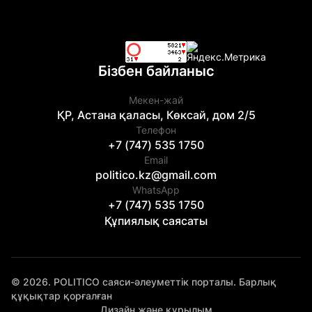
Бізбен байланыс
Мекен-жай
ҚР, Астана қаласы, Көксай, дом 2/5
Телефон
+7 (747) 535 1750
Email
politico.kz@gmail.com
WhatsApp
+7 (747) 535 1750
Құпиялық саясаты
© 2026. POLITICO саяси-әлеуметтік порталы. Барлық
құқықтар қорғалған
Дизайн және құрылым