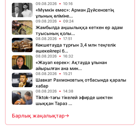
09.08.2026
10:16
«Мүмкін емес»: Арман Дүйсеновтің
ұлының өліміне...
09.08.2026
09:24
Жамбылда аңшылыққа кеткен ер адам
туысының қолы...
08.08.2026
17:51
Көкшетауда тұрғын 3,4 млн теңгелік
әшекейлері б...
08.08.2026
16:32
«Жауап керек»: Ақтауда ұлынан
айырылған ана мин...
08.08.2026
15:21
Шавкат Рахмоновтың отбасында қаралы
хабар
08.08.2026
14:38
Tiktok-тағы тікелей эфирде шектен
шыққан Тараз ...
Барлық жаңалықтар