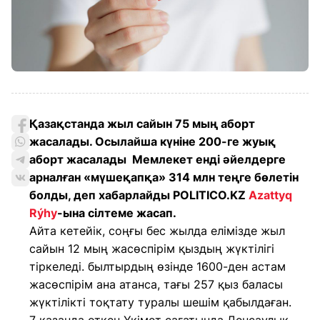
Қазақстанда жыл сайын 75 мың аборт
жасалады. Осылайша күніне 200-ге жуық
аборт жасалады Мемлекет енді әйелдерге
арналған «мүшеқапқа» 314 млн теңге бөлетін
болды, деп хабарлайды POLITICO.KZ
Azattyq
Rýhy
-ына сілтеме жасап.
Айта кетейік, соңғы бес жылда елімізде жыл
сайын 12 мың жасөспірім қыздың жүктілігі
тіркеледі. былтырдың өзінде 1600-ден астам
жасөспірім ана атанса, тағы 257 қыз баласы
жүктілікті тоқтату туралы шешім қабылдаған.