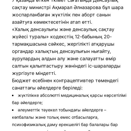
7 қазанда өткен Үкімет сағатында Денсаулық
сақтау министрі Ақмарал Әлназарова бұл шара
жоспарланбаған жүктілік пен аборт санын
азайтуға көмектесетінін атап өтті.
«Халық денсаулығы және денсаулық сақтау
жүйесі туралы» кодекстің 12-бабының 20-
тармақшасына сәйкес, жергілікті атқарушы
органдар халықтың денсаулығын нығайту,
аурулардың алдын алу және салауатты өмір
салтын қалыптастыру жөніндегі іс-шараларды
жүргізуге міндетті.
Бюджет есебінен контрацептивтер төмендегі
санаттағы әйелдерге беріледі:
жүктілікке абсолютті медициналық қарсы көрсетілімі
бар әйелдерге;
әлеуметтік тәуекел тобындағы әйелдерге –
көпбалалы және толық емес отбасыларға,
психофизикалық даму ерекшелігі бар балалары бар