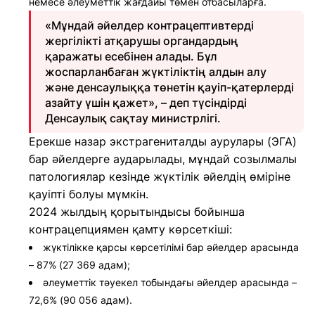
немесе әлеуметтік жағдайы төмен отбасыларға.
«Мұндай әйелдер контрацептивтерді
жергілікті атқарушы органдардың
қаражаты есебінен алады. Бұл
жоспарланбаған жүктіліктің алдын алу
және денсаулыққа төнетін қауіп-қатерлерді
азайту үшін қажет», – деп түсіндірді
Денсаулық сақтау министрлігі.
Ерекше назар экстрагениталды аурулары (ЭГА)
бар әйелдерге аударылады, мұндай созылмалы
патологиялар кезінде жүктілік әйелдің өміріне
қауіпті болуы мүмкін.
2024 жылдың қорытындысы бойынша
контрацепциямен қамту көрсеткіші:
жүктілікке қарсы көрсетілімі бар әйелдер арасында
– 87% (27 369 адам);
әлеуметтік тәуекел тобындағы әйелдер арасында –
72,6% (90 056 адам).