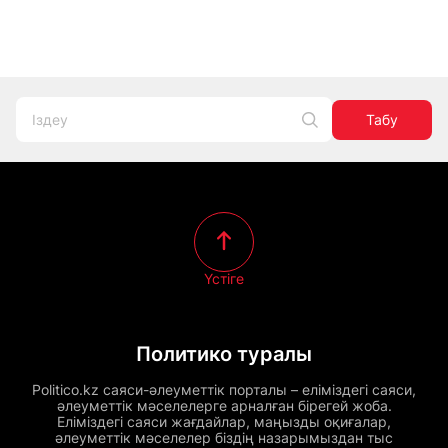
Табу
Үстіге
Политико туралы
Politico.kz саяси-әлеуметтік порталы – еліміздегі саяси,
әлеуметтік мәселелерге арналған бірегей жоба.
Еліміздегі саяси жағдайлар, маңызды оқиғалар,
әлеуметтік мәселелер біздің назарымыздан тыс