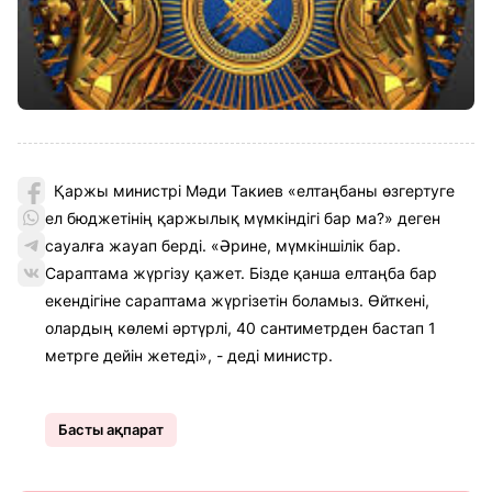
Қаржы министрі Мәди Такиев «елтаңбаны өзгертуге
ел бюджетінің қаржылық мүмкіндігі бар ма?» деген
сауалға жауап берді. «Әрине, мүмкіншілік бар.
Сараптама жүргізу қажет. Бізде қанша елтаңба бар
екендігіне сараптама жүргізетін боламыз. Өйткені,
олардың көлемі әртүрлі, 40 сантиметрден бастап 1
метрге дейін жетеді», - деді министр.
Басты ақпарат