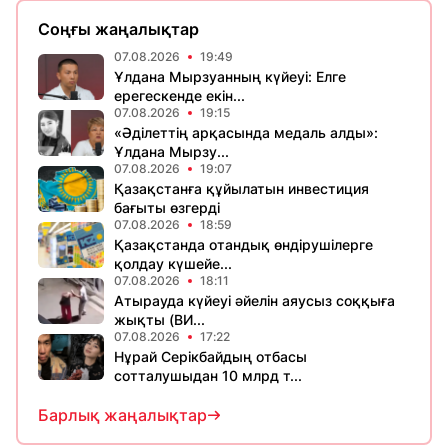
Соңғы жаңалықтар
07.08.2026
19:49
Ұлдана Мырзуанның күйеуі: Елге
ерегескенде екін...
07.08.2026
19:15
«Әділеттің арқасында медаль алды»:
Ұлдана Мырзу...
07.08.2026
19:07
Қазақстанға құйылатын инвестиция
бағыты өзгерді
07.08.2026
18:59
Қазақстанда отандық өндірушілерге
қолдау күшейе...
07.08.2026
18:11
Атырауда күйеуі әйелін аяусыз соққыға
жықты (ВИ...
07.08.2026
17:22
Нұрай Серікбайдың отбасы
сотталушыдан 10 млрд т...
Барлық жаңалықтар