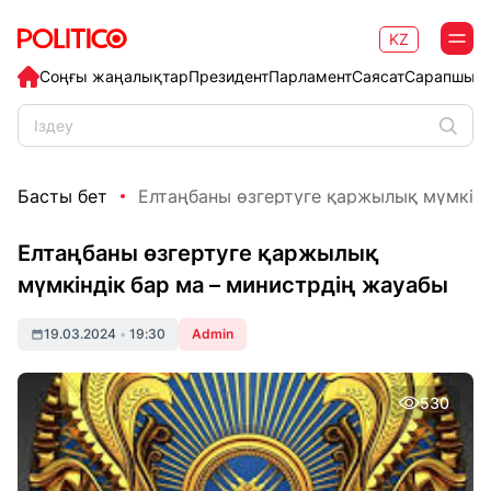
KZ
Соңғы жаңалықтар
Президент
Парламент
Саясат
Сарапшыл
Басты бет
Елтаңбаны өзгертуге қаржылық мүмкіндік
Елтаңбаны өзгертуге қаржылық
мүмкіндік бар ма – министрдің жауабы
19.03.2024
•
19:30
Admin
530