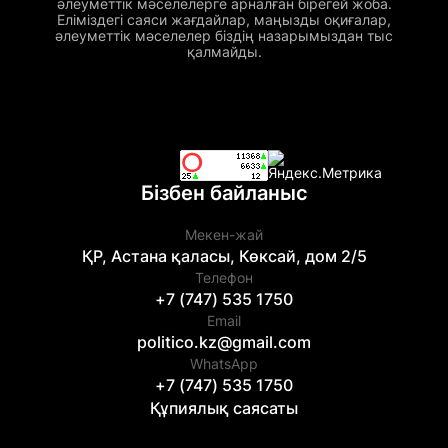
әлеуметтік мәселелерге арналған бірегей жоба.
Еліміздегі саяси жағдайлар, маңызды оқиғалар,
әлеуметтік мәселелер біздің назарымыздан тыс
қалмайды.
Бізбен байланыс
Мекен-жай
ҚР, Астана қаласы, Көксай, дом 2/5
Телефон
+7 (747) 535 1750
Email
politico.kz@gmail.com
WhatsApp
+7 (747) 535 1750
Құпиялық саясаты