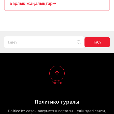
Барлық жаңалықтар
Табу
Үстіге
Политико туралы
Politico.kz саяси-әлеуметтік порталы – еліміздегі саяси,