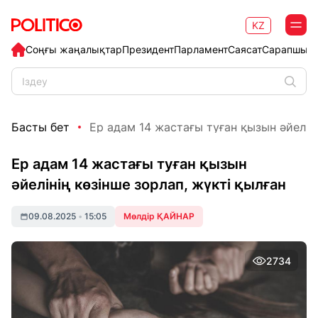
KZ
Соңғы жаңалықтар
Президент
Парламент
Саясат
Сарапшыл
Басты бет
Ер адам 14 жастағы туған қызын әйелінің
Ер адам 14 жастағы туған қызын
әйелінің көзінше зорлап, жүкті қылған
09.08.2025
•
15:05
Мөлдір ҚАЙНАР
2734