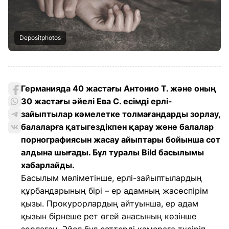
Depositphotos
Германияда 40 жастағы Антонио Т. және оның
30 жастағы әйелі Ева С. есімді ерлі-
зайыптылар кәмелетке толмағандарды зорлау,
балаларға қатыгездікпен қарау және балалар
порнографиясын жасау айыптары бойынша сот
алдына шығады. Бұл туралы Bild басылымы
хабарлайды.
Басылым мәліметінше, ерлі-зайыптылардың
құрбандарының бірі – ер адамның жасөспірім
қызы. Прокурорлардың айтуынша, ер адам
қызын бірнеше рет өгей анасының көзінше