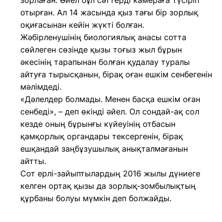
зорлаған. Әйел бұл сәттерді камераға түсіріп
отырған. Ал 14 жасында қыз тағы бір зорлық
оқиғасынан кейін жүкті болған.
Жәбірленушінің биологиялық анасы сотта
сөйлеген сөзінде қызы тоғыз жыл бұрын
әкесінің тарапынан болған қудалау туралы
айтуға тырысқанын, бірақ оған ешкім сенбегенін
мәлімдеді.
«Дәлелдер болмады. Менен басқа ешкім оған
сенбеді», – деп өкінді әйел. Ол сондай-ақ сол
кезде оның бұрынғы күйеуінің отбасын
қамқорлық органдары тексергенін, бірақ
ешқандай заңбұзушылық анықталмағанын
айтты.
Сот ерлі-зайыптылардың 2016 жылы дүниеге
келген ортақ қызы да зорлық-зомбылықтың
құрбаны болуы мүмкін деп болжайды.