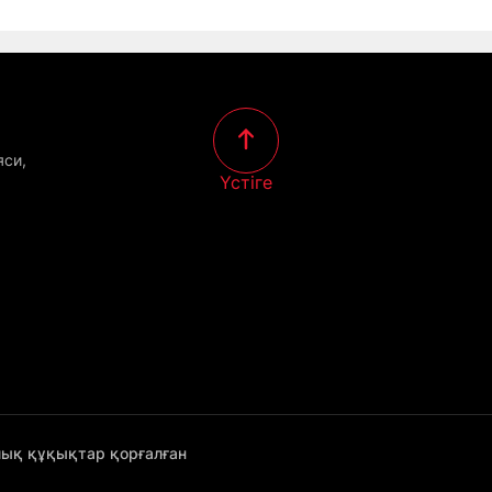
яси,
Үстіге
лық құқықтар қорғалған