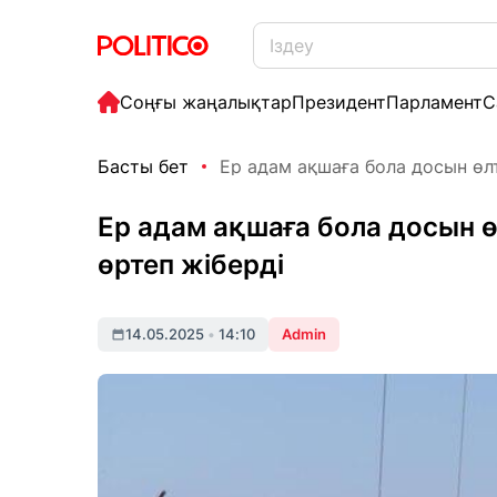
Соңғы жаңалықтар
Президент
Парламент
С
Басты бет
Ер адам ақшаға бола досын өлтір
Ер адам ақшаға бола досын өл
өртеп жіберді
14.05.2025
•
14:10
Admin