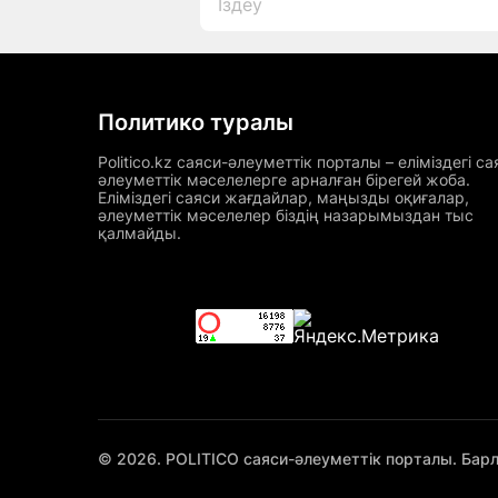
Политико туралы
Politico.kz саяси-әлеуметтік порталы – еліміздегі са
әлеуметтік мәселелерге арналған бірегей жоба.
Еліміздегі саяси жағдайлар, маңызды оқиғалар,
әлеуметтік мәселелер біздің назарымыздан тыс
қалмайды.
© 2026. POLITICO саяси-әлеуметтік порталы. Бар