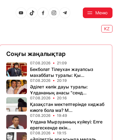
Меню
KZ
Соңғы жаңалықтар
07.08.2026
21:09
Бекболат Тілеухан жауапсыз
махаббаты туралы: Қы...
07.08.2026
20:19
Әділет көлік дауы туралы:
Ұлдананың анасы "сенд...
07.08.2026
20:16
Қазақстан мектептерінде хиджаб
киюге бола ма? М...
07.08.2026
19:49
Ұлдана Мырзуанның күйеуі: Елге
ерегескенде екін...
07.08.2026
19:15
«Әділеттің арқасында медаль