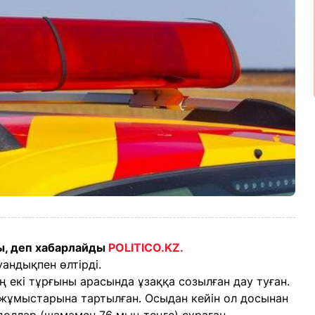
ы, деп хабарлайды
POLITICO.KZ.
андықпен өлтірді.
 екі тұрғыны арасында ұзаққа созылған дау туған.
 жұмыстарына тартылған. Осыдан кейін ол досынан