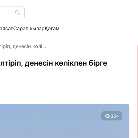
аясат
Сарапшылар
Қоғам
іп, денесін көлі...
тіріп, денесін көлікпен бірге
354