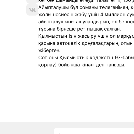
кеткен шығынды өтеуді талап етіп, 150
Айыпталушы бұл соманы төлегенімен, кө
жолы несиесін жабу үшін 4 миллион сум
айыпталушыны ашуландырып, ол белгісі
тұсына бірнеше рет пышақ салған.
Қылмыстың ізін жасыру үшін ол марқұмн
қасына автокөлік доңғалақтарын, отын
жіберген.
Сот оны Қылмыстық кодекстің 97-бабы 
қорлау) бойынша кінәлі деп таныды.