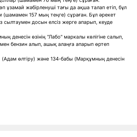
 доллар (шамамен 76 мың теңге) сұраған.
п ұзамай жәбірленуші тағы да ақша талап етіп, бұл
 (шамамен 157 мың теңге) сұраған. Бұл әрекет
з сылтаумен досын елсіз жерге апарып, кеуде
ың денесін өзінің "Лабо" маркалы көлігіне салып,
 мен бензин алып, ашық алаңға апарып өртеп
(Адам өлтіру) және 134-бабы (Марқұмның денесін