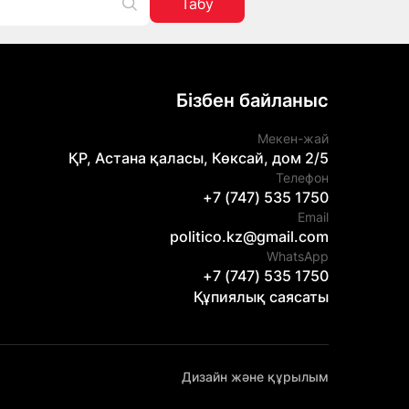
Табу
Бізбен байланыс
Мекен-жай
ҚР, Астана қаласы, Көксай, дом 2/5
Телефон
+7 (747) 535 1750
Email
politico.kz@gmail.com
WhatsApp
+7 (747) 535 1750
Құпиялық саясаты
Дизайн және құрылым