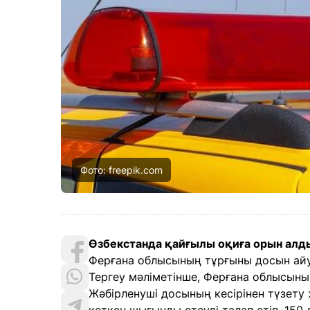
Фото: freepik.com
Өзбекстанда қайғылы оқиға орын алд
Ферғана облысының тұрғыны досын айу
Тергеу мәліметінше, Ферғана облысының
Жәбірленуші досының кесірінен түзету