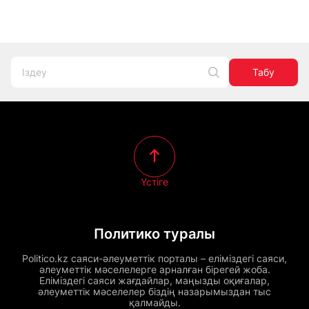
Табу
Үстіге
Политико туралы
Politico.kz саяси-әлеуметтік порталы – еліміздегі саяси,
әлеуметтік мәселелерге арналған бірегей жоба.
Еліміздегі саяси жағдайлар, маңызды оқиғалар,
әлеуметтік мәселелер біздің назарымыздан тыс
қалмайды.