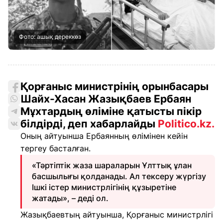
Фото: ашық дереккөз
Қорғаныс министрінің орынбасары
Шайх-Хасан Жазықбаев Ербаян
Мұхтардың өліміне қатысты пікір
білдірді, деп хабарлайды
Politico.kz.
Оның айтуынша Ербаянның өлімінен кейін
тергеу басталған.
«Тәртіптік жаза шараларын Ұлттық ұлан
басшылығы қолданады. Ал тексеру жүргізу
Ішкі істер министрлігінің құзыретіне
жатады», – деді ол.
Жазықбаевтың айтуынша, Қорғаныс министрлігі