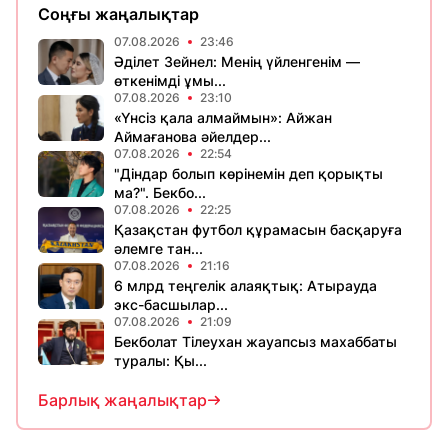
Соңғы жаңалықтар
07.08.2026
23:46
Әділет Зейнел: Менің үйленгенім —
өткенімді ұмы...
07.08.2026
23:10
«Үнсіз қала алмаймын»: Айжан
Аймағанова әйелдер...
07.08.2026
22:54
"Діндар болып көрінемін деп қорықты
ма?". Бекбо...
07.08.2026
22:25
Қазақстан футбол құрамасын басқаруға
әлемге тан...
07.08.2026
21:16
6 млрд теңгелік алаяқтық: Атырауда
экс-басшылар...
07.08.2026
21:09
Бекболат Тілеухан жауапсыз махаббаты
туралы: Қы...
Барлық жаңалықтар