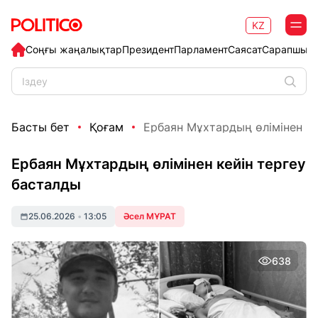
KZ
Соңғы жаңалықтар
Президент
Парламент
Саясат
Сарапшыл
Басты бет
Қоғам
Ербаян Мұхтардың өлімінен ке
Ербаян Мұхтардың өлімінен кейін тергеу
басталды
25.06.2026
•
13:05
Әсел МҰРАТ
638