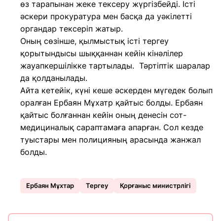
өз тарапынан жеке тексеру жүргізбейді. Істі
әскери прокуратура мен басқа да уәкілетті
органдар тексеріп жатыр.
Оның сөзінше, қылмыстық істі тергеу
қорытындысы шыққаннан кейін кінәлілер
жауапкершілікке тартылады. Тәртіптік шаралар
да қолданылады.
Айта кетейік, күні кеше әскерден мүгедек болып
оралған Ербаян Мұхатр қайтыс болды. Ербаян
қайтыс болғаннан кейін оның денесін сот-
медициналық сараптамаға апарған. Сол кезде
туыстары мен полицияның арасында жанжал
болды.
Ербаян Мұхтар
Тергеу
Қорғаныс министрлігі