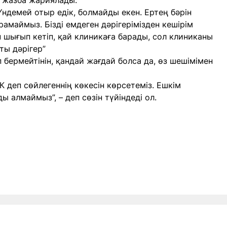
жазба жариялады.
ндемей отыр едік, болмайды екен. Ертең бәрін
арамаймыз. Бізді емдеген дәрігерімізден кешірім
 шығып кетіп, қай клиникаға барады, сол клиниканы
ты дәрігер”
 бермейтінін, қандай жағдай болса да, өз шешімімен
К деп сөйлегеннің көкесін көрсетеміз. Ешкім
 алмаймыз”, – деп сөзін түйіндеді ол.