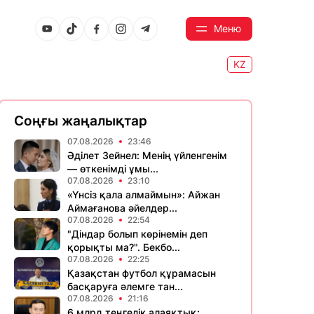
Меню
KZ
Соңғы жаңалықтар
07.08.2026
23:46
Әділет Зейнел: Менің үйленгенім
— өткенімді ұмы...
07.08.2026
23:10
«Үнсіз қала алмаймын»: Айжан
Аймағанова әйелдер...
07.08.2026
22:54
"Діндар болып көрінемін деп
қорықты ма?". Бекбо...
07.08.2026
22:25
Қазақстан футбол құрамасын
басқаруға әлемге тан...
07.08.2026
21:16
6 млрд теңгелік алаяқтық: