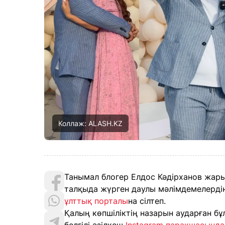
Коллаж: ALASH.KZ
Танымал блогер Елдос Кәдірханов жарын
талқыда жүрген даулы мәлімдемелердің
ұлттық порталы
на сілтеп.
Қалың көпшіліктің назарын аударған б