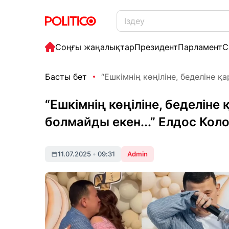
Соңғы жаңалықтар
Президент
Парламент
С
Басты бет
“Ешкімнің көңіліне, беделіне қ
“Ешкімнің көңіліне, беделіне
болмайды екен...” Елдос Ко
11.07.2025
•
09:31
Admin