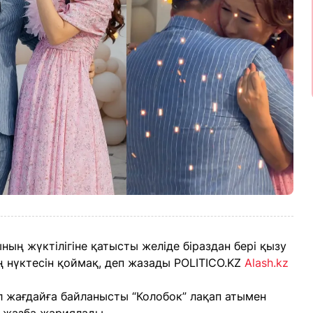
ың жүктілігіне қатысты желіде біраздан бері қызу
 нүктесін қоймақ, деп жазады POLITICO.KZ
Alash.kz
ұл жағдайға байланысты “Колобок” лақап атымен