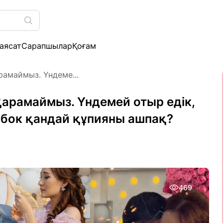
аясат
Сарапшылар
Қоғам
арамаймыз. Үндеме...
 қарамаймыз. Үндемей отыр едік,
лобок қандай құпияны ашпақ?
469