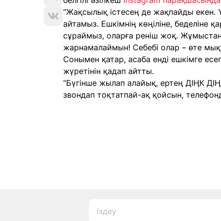
белгілі әзілкеш
Instagram парақшасында
“Жақсылық істесең де жақпайды екен. Ү
айтамыз. Ешкімнің көңіліне, беделіне қ
сұраймыз, оларға реніш жоқ. Жұмыстан
жарнамалаймын! Себебі олар – өте мық
Сонымен қатар, асаба енді ешкімге есеп
жүретінін қадап айтты.
“Бүгінше жылап алайық, ертең ДІҢК ДІҢ
звондап тоқтатпай-ақ қойсын, телефонды