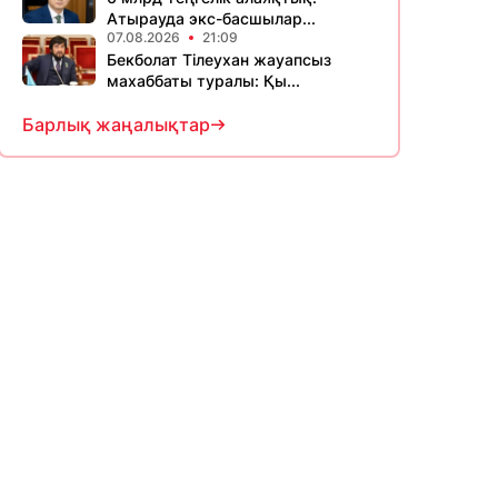
Атырауда экс-басшылар...
07.08.2026
21:09
Бекболат Тілеухан жауапсыз
махаббаты туралы: Қы...
Барлық жаңалықтар