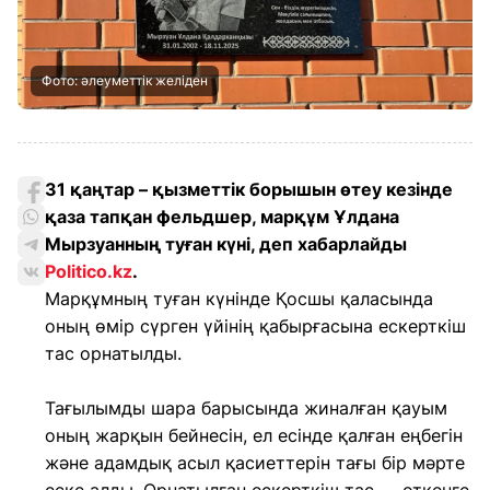
Фото: әлеуметтік желіден
31 қаңтар – қызметтік борышын өтеу кезінде
қаза тапқан фельдшер, марқұм Ұлдана
Мырзуанның туған күні, деп хабарлайды
Politico.kz
.
Марқұмның туған күнінде Қосшы қаласында
оның өмір сүрген үйінің қабырғасына ескерткіш
тас орнатылды.
Тағылымды шара барысында жиналған қауым
оның жарқын бейнесін, ел есінде қалған еңбегін
және адамдық асыл қасиеттерін тағы бір мәрте