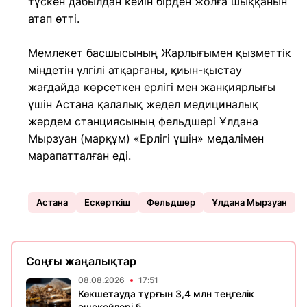
түскен дабылдан кейін бірден жолға шыққанын
атап өтті.
Мемлекет басшысының Жарлығымен қызметтік
міндетін үлгілі атқарғаны, қиын-қыстау
жағдайда көрсеткен ерлігі мен жанқиярлығы
үшін Астана қалалық жедел медициналық
жәрдем станциясының фельдшері Ұлдана
Мырзуан (марқұм) «Ерлігі үшін» медалімен
марапатталған еді.
Астана
Ескерткіш
Фельдшер
Ұлдана Мырзуан
Соңғы жаңалықтар
08.08.2026
17:51
Көкшетауда тұрғын 3,4 млн теңгелік
әшекейлері б...