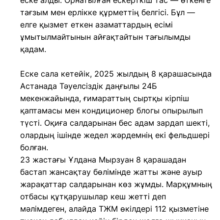
еске алды. Орнатылған ескерткіш тас — өткенге
тағзым мен ерлікке құрметтің белгісі. Бұл —
елге қызмет еткен азаматтардың есімі
ұмытылмайтынын айғақтайтын тағылымды
қадам.
Еске сала кетейік, 2025 жылдың 8 қарашасында
Астанада Тәуелсіздік даңғылы 24Б
мекенжайында, ғимараттың сыртқы кірпіш
қаптамасы мен кондиционер блогы опырылып
түсті. Оқиға салдарынан бес адам зардап шекті,
олардың ішінде жедел жәрдемнің екі фельдшері
болған.
23 жастағы Ұлдана Мырзуан 8 қарашадан
бастап жансақтау бөлімінде жатты және ауыр
жарақаттар салдарынан көз жұмды. Марқұмның
отбасы құтқарушылар кеш жетті деп
мәлімдеген, алайда ТЖМ өкілдері 112 қызметіне