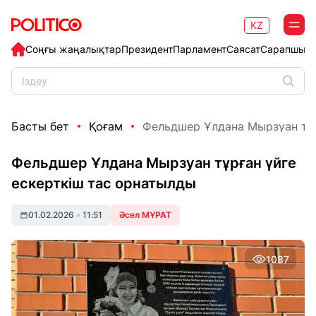
KZ
Соңғы жаңалықтар
Президент
Парламент
Саясат
Сарапшыл
Басты бет
Қоғам
Фельдшер Ұлдана Мырзуан тұрғ
Фельдшер Ұлдана Мырзуан тұрған үйге
ескерткіш тас орнатылды
01.02.2026
•
11:51
Әсел МҰРАТ
1087