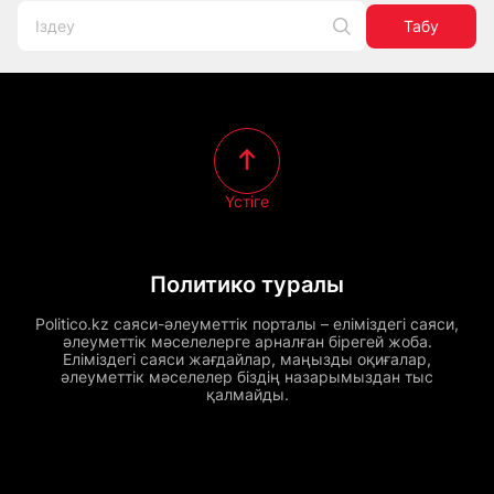
Табу
Үстіге
Политико туралы
Politico.kz саяси-әлеуметтік порталы – еліміздегі саяси,
әлеуметтік мәселелерге арналған бірегей жоба.
Еліміздегі саяси жағдайлар, маңызды оқиғалар,
әлеуметтік мәселелер біздің назарымыздан тыс
қалмайды.