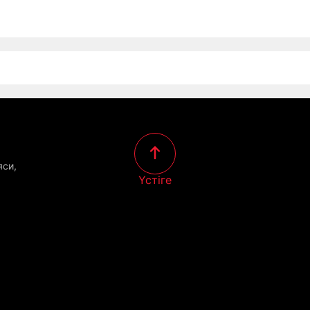
яси,
Үстіге