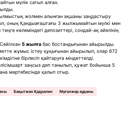
йтын мүлік сатып алған.
нылды.
қылмыстық жолмен алынған ақшаны заңдастыру
п, оның Қандыағаштағы 3 жылжымайтын мүлкі мен
н теңге көлеміндегі депозиттері, сондай-ақ әйелінің
 Сейілхан
5 жылға
бас бостандығынан айырылды.
метте жұмыс істеу құқығынан айырылып, олар 672
мдігіне бірлесіп қайтаруға міндеттелді.
лісімшарт заңсыз деп танылып, құжат бойынша 5
хана мәртебесінде қалып отыр.
ласы
Бақытжан Қадралин
Мұғалжар ауданы