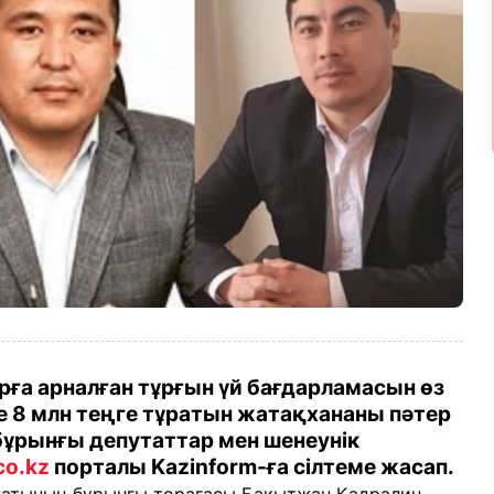
рға арналған тұрғын үй бағдарламасын өз
 8 млн теңге тұратын жатақхананы пәтер
 бұрынғы депутаттар мен шенеунік
ico.kz
порталы Kazinform-ға сілтеме жасап.