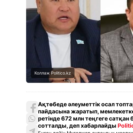
Коллаж Politico.kz
Ақтөбеде әлеуметтік осал топта
пайдасына жаратып, мемлекетке
ретінде 672 млн теңгеге сатқан
сотталды, деп хабарлайды
Polit