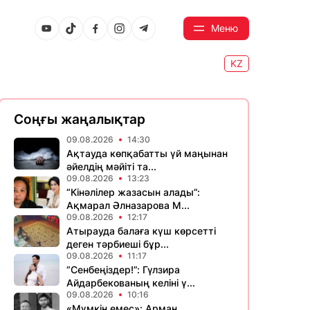
Меню
KZ
Соңғы жаңалықтар
09.08.2026
14:30
Ақтауда көпқабатты үй маңынан
әйелдің мәйіті та...
09.08.2026
13:23
“Кінәлілер жазасын алады”:
Ақмарал Әлназарова М...
09.08.2026
12:17
Атырауда балаға күш көрсетті
деген тәрбиеші бұр...
09.08.2026
11:17
“Сенбеңіздер!”: Гүлзира
Айдарбекованың келіні ү...
09.08.2026
10:16
«Мүмкін емес»: Арман