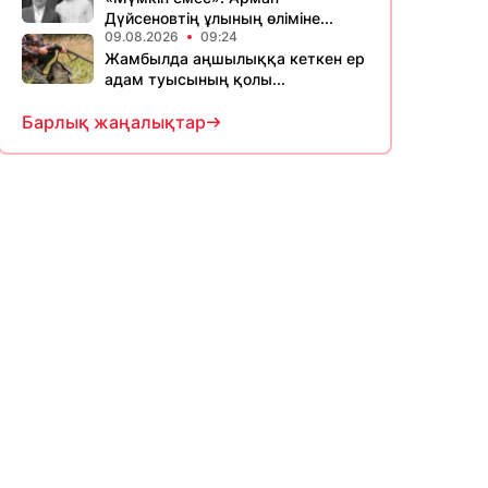
Дүйсеновтің ұлының өліміне...
09.08.2026
09:24
Жамбылда аңшылыққа кеткен ер
адам туысының қолы...
Барлық жаңалықтар