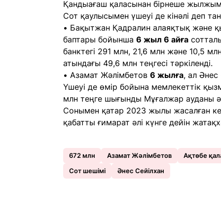
Қандыағаш қаласынан бірнеше жылжыма
Сот қаулысымен үшеуі де кінәлі деп та
• Бақытжан Қадралин алаяқтық және 
баптары бойынша
6 жыл 6 айға
сотталы
банктегі 291 млн, 21,6 млн және 10,5 мл
атындағы 49,6 млн теңгесі тәркіленді.
• Азамат Жәлімбетов
6 жылға
, ал Әнес
Үшеуі де өмір бойына мемлекеттік қыз
млн теңге шығынды Мұғалжар ауданы әкі
Сонымен қатар 2023 жылы жасалған ке
қабатты ғимарат әлі күнге дейін жатақ
672 млн
Азамат Жәлімбетов
Ақтөбе қа
Сот шешімі
Әнес Сейілхан