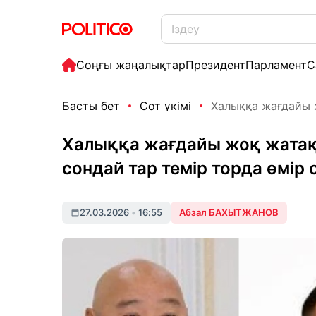
Соңғы жаңалықтар
Президент
Парламент
С
Басты бет
Сот үкімі
Халыққа жағдайы ж
Халыққа жағдайы жоқ жатақх
сондай тар темір торда өмір 
27.03.2026
•
16:55
Абзал БАХЫТЖАНОВ