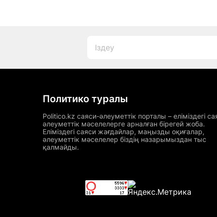
Политико туралы
Politico.kz саяси-әлеуметтік порталы – еліміздегі са
әлеуметтік мәселелерге арналған бірегей жоба.
Еліміздегі саяси жағдайлар, маңызды оқиғалар,
әлеуметтік мәселелер біздің назарымыздан тыс
қалмайды.