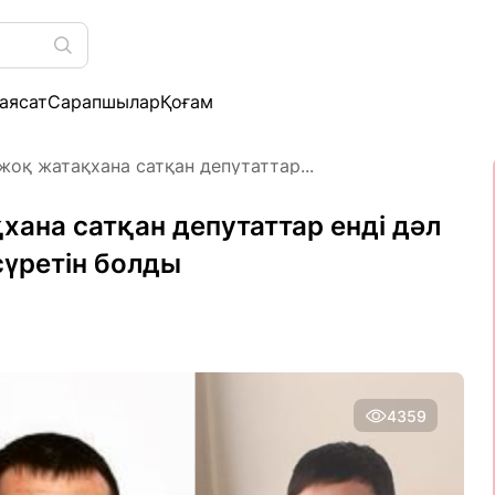
аясат
Сарапшылар
Қоғам
оқ жатақхана сатқан депутаттар...
ана сатқан депутаттар енді дәл
сүретін болды
4359