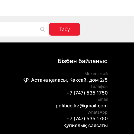
Табу
Бізбен байланыс
Мекен-жай
ҚР, Астана қаласы, Көксай, дом 2/5
Телефон
+7 (747) 535 1750
Email
politico.kz@gmail.com
WhatsApp
+7 (747) 535 1750
Құпиялық саясаты