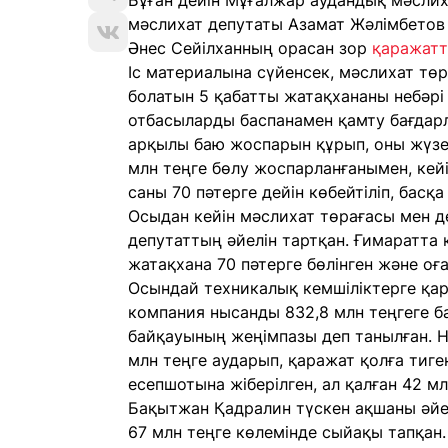
Бұған дейін Мұғалжар аудандық мәсли
мәслихат депутаты Азамат Жәлімбетов 
Әнес Сейілханның орасан зор
қаражатт
Іс материалына сүйенсек, мәслихат т
болатын 5 қабатты жатақхананы небәрі 
отбасыларды баспанамен қамту бағдарл
арқылы баю жоспарын құрып, оны жүзег
млн теңге бөлу жоспарланғанымен, кейі
саны 70 пәтерге дейін көбейтіліп, басқ
Осыдан кейін мәслихат төрағасы мен де
депутаттың әйелін тартқан. Ғимаратта 
жатақхана 70 пәтерге бөлінген және оғ
Осындай техникалық кемшіліктерге қар
компания нысанды 832,8 млн теңгеге ба
байқауының жеңімпазы деп танылған. 
млн теңге аударып, қаражат қолға тиге
есепшотына жіберілген, ал қалған 42 мл
Бақытжан Қадралин түскен ақшаны әйе
67 млн теңге көлемінде сыйақы тапқан