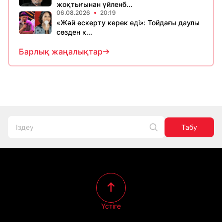
жоқтығынан үйленб...
06.08.2026
20:19
«Жәй ескерту керек еді»: Тойдағы даулы
сөзден к...
Барлық жаңалықтар
Табу
Үстіге