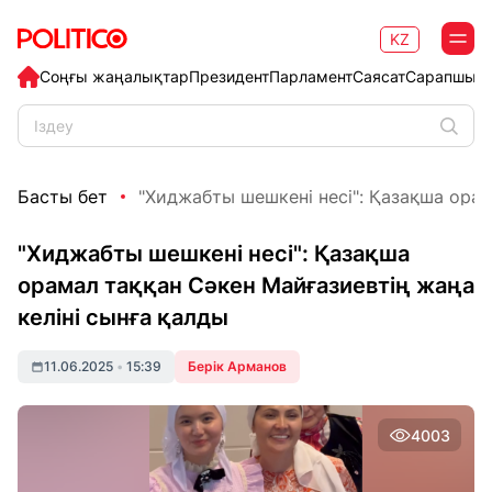
KZ
Соңғы жаңалықтар
Президент
Парламент
Саясат
Сарапшыл
Басты бет
"Хиджабты шешкені несі": Қазақша орама
"Хиджабты шешкені несі": Қазақша
орамал таққан Сәкен Майғазиевтің жаңа
келіні сынға қалды
11.06.2025
•
15:39
Берік Арманов
4003