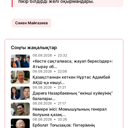
пікір білдірді желі оқырмандары.
Сәкен Майғазиев
Соңғы жаңалықтар
06.08.2026
23:32
«Кесте сақталмаса, жауап бересіздер»:
Атырау об...
06.08.2026
22:08
Қазақстаннан кеткен Нұртас Адамбай
АҚШ-қа көшуі...
06.08.2026
21:21
Дариға Назарбаевның “екінші куйеуінің”
балалары...
06.08.2026
21:17
Немере інісі: Момышұлының генерал
болуына қазақ...
06.08.2026
20:26
Ерболат Тоғызақов: Пәтерімнің