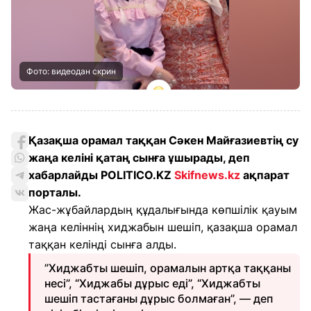
Фото: видеодан скрин
Қазақша орамал таққан Сәкен Майғазиевтің су
жаңа келіні қатаң сынға ұшырады, деп
хабарлайды POLITICO.KZ
Skifnews.kz
ақпарат
порталы.
Жас-жұбайлардың құдалығында көпшілік қауым
жаңа келіннің хиджабын шешіп, қазақша орамал
таққан келінді сынға алды.
”Хиджабты шешіп, орамалын артқа таққаны
несі”, “Хиджабы дұрыс еді”, “Хиджабты
шешіп тастағаны дұрыс болмаған”, — деп