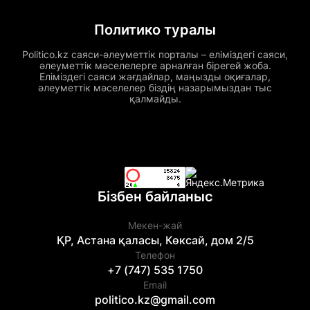
Политико туралы
Politico.kz саяси-әлеуметтік порталы – еліміздегі саяси,
әлеуметтік мәселелерге арналған бірегей жоба.
Еліміздегі саяси жағдайлар, маңызды оқиғалар,
әлеуметтік мәселелер біздің назарымыздан тыс
қалмайды.
Бізбен байланыс
Мекен-жай
ҚР, Астана қаласы, Көксай, дом 2/5
Телефон
+7 (747) 535 1750
Email
politico.kz@gmail.com