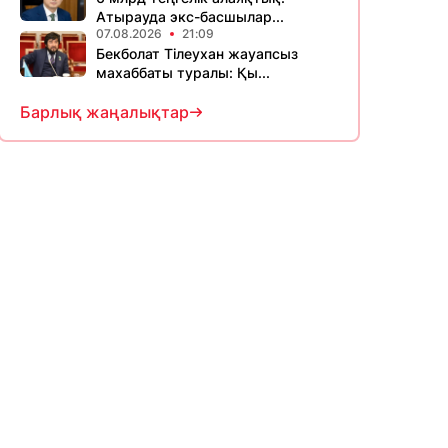
Атырауда экс-басшылар...
07.08.2026
21:09
Бекболат Тілеухан жауапсыз
махаббаты туралы: Қы...
Барлық жаңалықтар