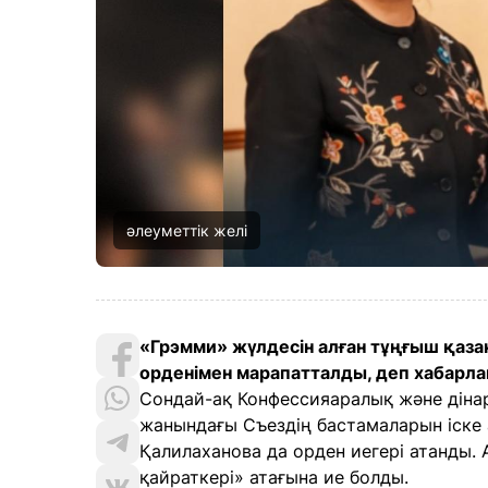
әлеуметтік желі
«Грэмми» жүлдесін алған тұңғыш қаз
орденімен марапатталды, деп хабарлайд
Сондай-ақ Конфессияаралық және діна
жанындағы Съездің бастамаларын іске
Қалилаханова да орден иегері атанды. 
қайраткері» атағына ие болды.