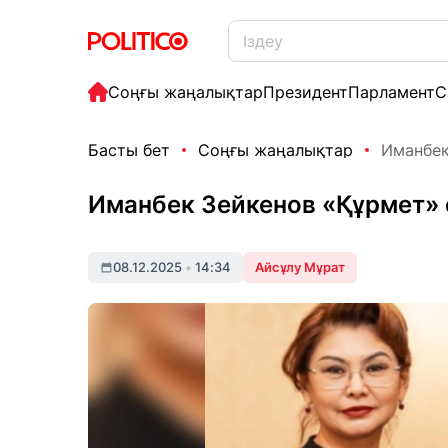
Соңғы жаңалықтар
Президент
Парламент
С
Басты бет
Соңғы жаңалықтар
Иманбек
Иманбек Зейкенов «Құрмет»
08.12.2025
•
14:34
Айсұлу Мұрат