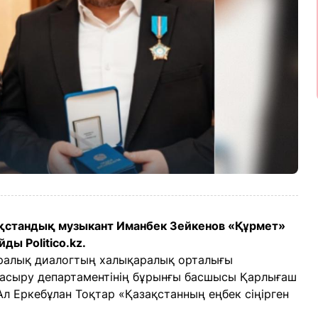
ақстандық музыкант Иманбек Зейкенов «Құрмет»
ы Politico.kz.
ралық диалогтың халықаралық орталығы
 асыру департаментінің бұрынғы басшысы Қарлығаш
Ал Еркебұлан Тоқтар «Қазақстанның еңбек сіңірген