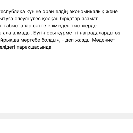
спублика күніне орай елдің экономикалық және
ытуға елеулі үлес қосқан бірқатар азамат
т табысталар сәтте елімізден тыс жерде
 ала алмады. Бүгін осы құрметті наградаларды өз
айрықша мәртебе болды», - деп жазды Мәдениет
елідегі парақшасында.