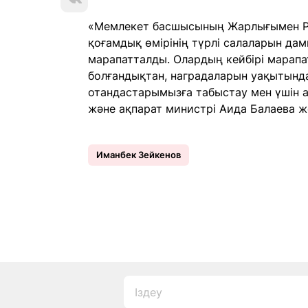
«Мемлекет басшысының Жарлығымен Ре
қоғамдық өмірінің түрлі салаларын дам
марапатталды. Олардың кейбірі марапа
болғандықтан, наградаларын уақытында
отандастарымызға табыстау мен үшін 
және ақпарат министрі Аида Балаева ж
Иманбек Зейкенов