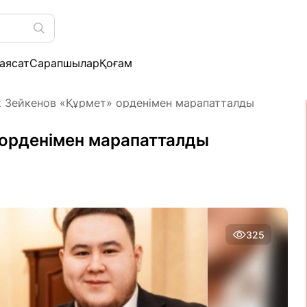
аясат
Сарапшылар
Қоғам
 Зейкенов «Құрмет» орденімен марапатталды
 орденімен марапатталды
325