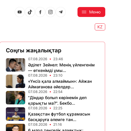
Меню
KZ
Соңғы жаңалықтар
07.08.2026
23:46
Әділет Зейнел: Менің үйленгенім
— өткенімді ұмы...
07.08.2026
23:10
«Үнсіз қала алмаймын»: Айжан
Аймағанова әйелдер...
07.08.2026
22:54
"Діндар болып көрінемін деп
қорықты ма?". Бекбо...
07.08.2026
22:25
Қазақстан футбол құрамасын
басқаруға әлемге тан...
07.08.2026
21:16
6 млрд теңгелік алаяқтық: