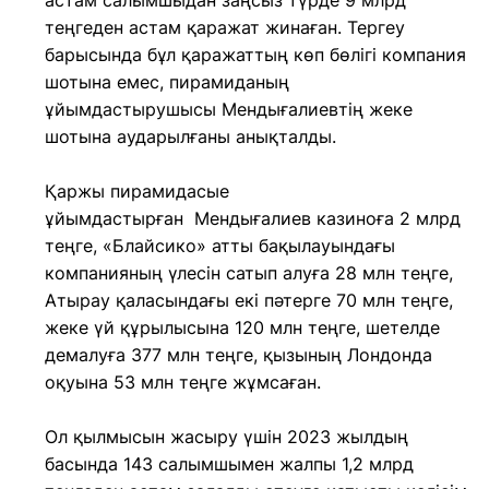
астам салымшыдан заңсыз түрде 9 млрд
теңгеден астам қаражат жинаған. Тергеу
барысында бұл қаражаттың көп бөлігі компания
шотына емес, пирамиданың
ұйымдастырушысы Мендығалиевтің жеке
шотына аударылғаны анықталды.
Қаржы пирамидасые
ұйымдастырған Мендығалиев казиноға 2 млрд
теңге, «Блайсико» атты бақылауындағы
компанияның үлесін сатып алуға 28 млн теңге,
Атырау қаласындағы екі пәтерге 70 млн теңге,
жеке үй құрылысына 120 млн теңге, шетелде
демалуға 377 млн теңге, қызының Лондонда
оқуына 53 млн теңге жұмсаған.
Ол қылмысын жасыру үшін 2023 жылдың
басында 143 салымшымен жалпы 1,2 млрд