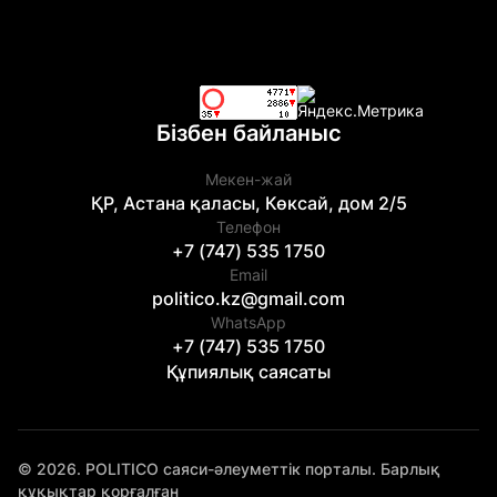
Бізбен байланыс
Мекен-жай
ҚР, Астана қаласы, Көксай, дом 2/5
Телефон
+7 (747) 535 1750
Email
politico.kz@gmail.com
WhatsApp
+7 (747) 535 1750
Құпиялық саясаты
© 2026. POLITICO саяси-әлеуметтік порталы. Барлық
құқықтар қорғалған