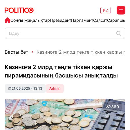
KZ
Соңғы жаңалықтар
Президент
Парламент
Саясат
Сарапшыл
Басты бет
Казиноға 2 млрд теңге тіккен қаржы пи
Казиноға 2 млрд теңге тіккен қаржы
пирамидасының басшысы анықталды
21.05.2025
•
13:13
Admin
360