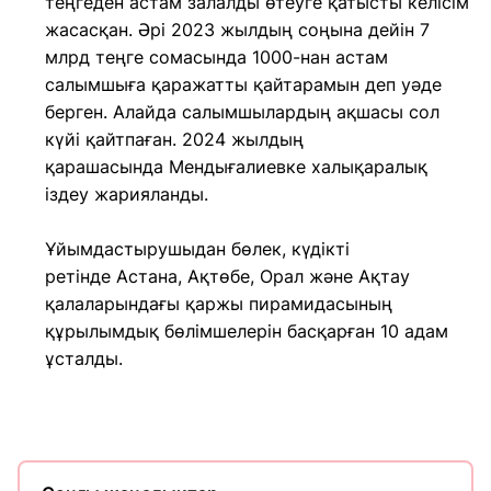
теңгеден астам залалды өтеуге қатысты келісім
жасасқан. Әрі 2023 жылдың соңына дейін 7
млрд теңге сомасында 1000-нан астам
салымшыға қаражатты қайтарамын деп уәде
берген. Алайда салымшылардың ақшасы сол
күйі қайтпаған. 2024 жылдың
қарашасында Мендығалиевке халықаралық
іздеу жарияланды.
Ұйымдастырушыдан бөлек, күдікті
ретінде Астана, Ақтөбе, Орал және Ақтау
қалаларындағы қаржы пирамидасының
құрылымдық бөлімшелерін басқарған 10 адам
ұсталды.