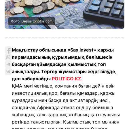
Фото: Depositphotos.com
Маңғыстау облысында «Sax Invest» қаржы
пирамидасының құрылымдық бөлімшесін
басқарған ұйымдасқан қылмыстық топ
анықталды. Тергеу жұмыстары жүргізілуде,
деп хабарлайды
POLITICO.KZ.
ҚМА мәліметінше, компания бұған дейін өзін
инвестициялық қор, бағалы қағаздар, қаржы
құралдары мен басқа да активтердің иесі,
сондай-ақ Африкада алмаз өндіру бойынша
жаһандық халықаралық жобаның қатысушысы
ретінде таныстырған. Қылмыстық топ мыңнан