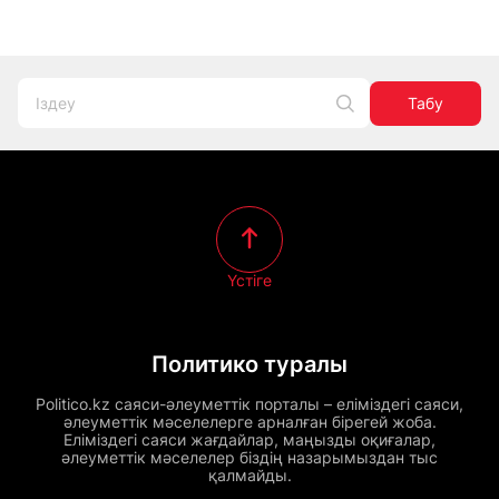
Табу
Үстіге
Политико туралы
Politico.kz саяси-әлеуметтік порталы – еліміздегі саяси,
әлеуметтік мәселелерге арналған бірегей жоба.
Еліміздегі саяси жағдайлар, маңызды оқиғалар,
әлеуметтік мәселелер біздің назарымыздан тыс
қалмайды.