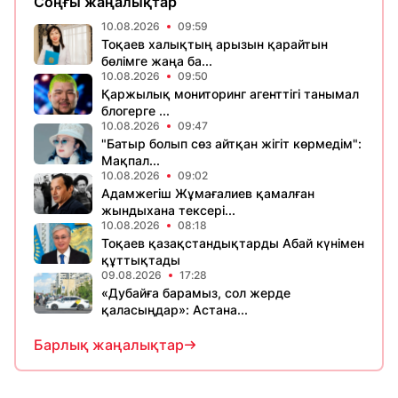
Соңғы жаңалықтар
10.08.2026
09:59
Тоқаев халықтың арызын қарайтын
бөлімге жаңа ба...
10.08.2026
09:50
Қаржылық мониторинг агенттігі танымал
блогерге ...
10.08.2026
09:47
"Батыр болып сөз айтқан жігіт көрмедім":
Мақпал...
10.08.2026
09:02
Адамжегіш Жұмағалиев қамалған
жындыхана тексері...
10.08.2026
08:18
Тоқаев қазақстандықтарды Абай күнімен
құттықтады
09.08.2026
17:28
«Дубайға барамыз, сол жерде
қаласыңдар»: Астана...
Барлық жаңалықтар