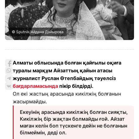
© Sputnik/Айдана Дайырова
Алматы облысында болған қайғылы оқиға
туралы марқұм Айзаттың қайын атасы
журналист Руслан Өтепбайдың тәуелсіз
бағдарламасында
пікір білдірді.
Ол екі жастың арасында кикілжің болғанын
жасырмайды.
Екеуінің арасында кикілжің болған сияқты,
Кикілжің бір жақтан болмайды ғой. Айзат
маған келін боп түскенге дейін не болғанын
білмеймін, деді ол.