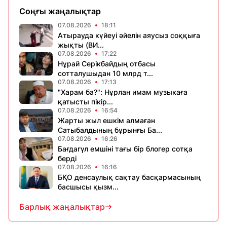
Соңғы жаңалықтар
07.08.2026
18:11
Атырауда күйеуі әйелін аяусыз соққыға
жықты (ВИ...
07.08.2026
17:22
Нұрай Серікбайдың отбасы
сотталушыдан 10 млрд т...
07.08.2026
17:13
"Харам ба?": Нұрлан имам музыкаға
қатысты пікір...
07.08.2026
16:54
Жарты жыл ешкім алмаған
Сатыбалдының бұрынғы Ба...
07.08.2026
16:26
Бағдагүл емшіні тағы бір блогер сотқа
берді
07.08.2026
16:16
БҚО денсаулық сақтау басқармасының
басшысы қызм...
Барлық жаңалықтар