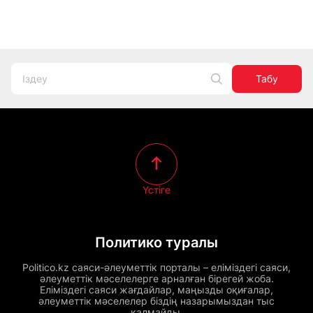
Табу
Үстіге
Политико туралы
Politico.kz саяси-әлеуметтік порталы – еліміздегі саяси,
әлеуметтік мәселелерге арналған бірегей жоба.
Еліміздегі саяси жағдайлар, маңызды оқиғалар,
әлеуметтік мәселелер біздің назарымыздан тыс
қалмайды.