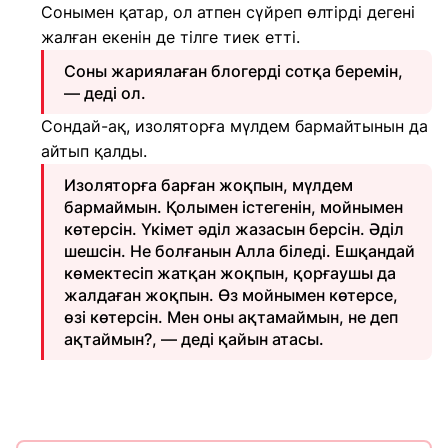
Сонымен қатар, ол атпен сүйреп өлтірді дегені
жалған екенін де тілге тиек етті.
Соны жариялаған блогерді сотқа беремін,
— деді ол.
Сондай-ақ, изоляторға мүлдем бармайтынын да
айтып қалды.
Изоляторға барған жоқпын, мүлдем
бармаймын. Қолымен істегенін, мойнымен
көтерсін. Үкімет әділ жазасын берсін. Әділ
шешсін. Не болғанын Алла біледі. Ешқандай
көмектесіп жатқан жоқпын, қорғаушы да
жалдаған жоқпын. Өз мойнымен көтерсе,
өзі көтерсін. Мен оны ақтамаймын, не деп
ақтаймын?, — деді қайын атасы.