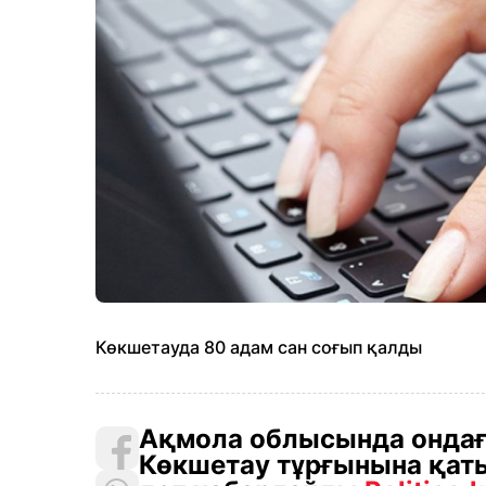
Көкшетауда 80 адам сан соғып қалды
Ақмола облысында ондағ
Көкшетау тұрғынына қат