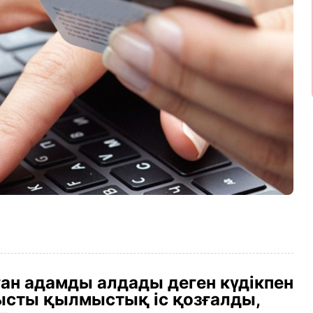
ан адамды алдады деген күдікпен
ысты қылмыстық іс қозғалды,