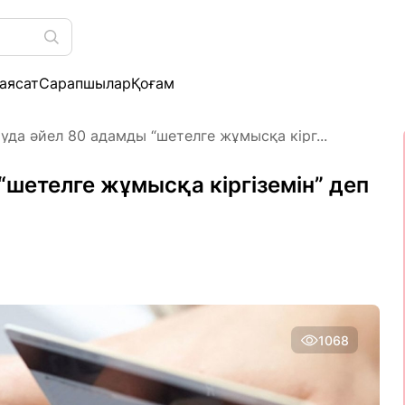
аясат
Сарапшылар
Қоғам
уда әйел 80 адамды “шетелге жұмысқа кірг...
шетелге жұмысқа кіргіземін” деп
1068