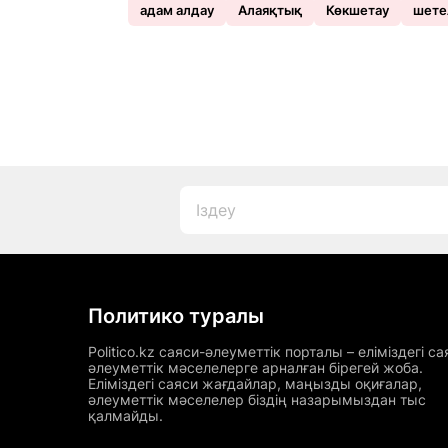
адам алдау
Алаяқтық
Көкшетау
шете
Политико туралы
Politico.kz саяси-әлеуметтік порталы – еліміздегі са
әлеуметтік мәселелерге арналған бірегей жоба.
Еліміздегі саяси жағдайлар, маңызды оқиғалар,
әлеуметтік мәселелер біздің назарымыздан тыс
қалмайды.