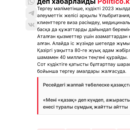
деп хабарлайды
Politico.k
Тергеу мәліметінше, күдікті 2023 жылд
әлеуметтік желісі арқылы Ұлыбритания
клиенттерге виза рәсімдеу, медицинал
басқа да құжаттарды дайындап беремін
Аталған қызметтер үшін азаматтардан
алған. Алайда іс жүзінде шетелде жұмы
Қазіргі уақытта 80-ге жуық адам жәбір
шамамен 40 миллион теңгені құрайды.
Сот күдіктіге қатысты бұлтартпау шара
бойынша тергеу амалдары жалғасуда.
Ресейдегі жаппай төбелеске қазақс
«Мені «қазақ» деп күндеп, ажыраст
енесі туралы сұмдық жайтты айтты