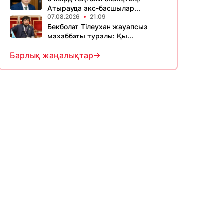
Атырауда экс-басшылар...
07.08.2026
21:09
Бекболат Тілеухан жауапсыз
махаббаты туралы: Қы...
Барлық жаңалықтар