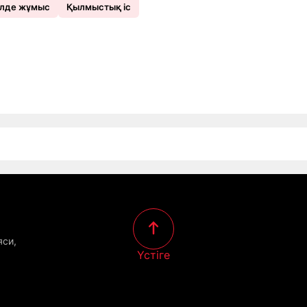
лде жұмыс
Қылмыстық іс
яси,
Үстіге