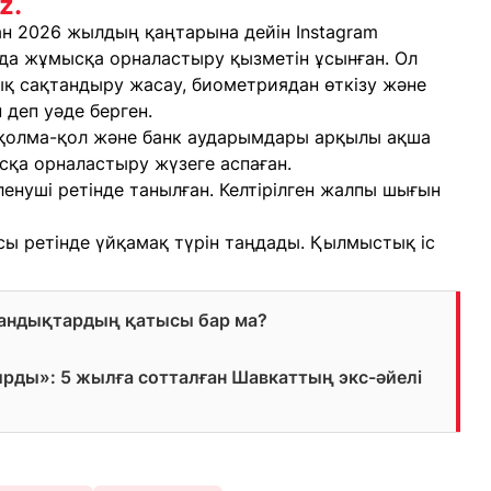
z.
ан 2026 жылдың қаңтарына дейін Instagram
да жұмысқа орналастыру қызметін ұсынған. Ол
ық сақтандыру жасау, биометриядан өткізу және
 деп уәде берген.
 қолма-қол және банк аударымдары арқылы ақша
сқа орналастыру жүзеге аспаған.
ленуші ретінде танылған. Келтірілген жалпы шығын
сы ретінде үйқамақ түрін таңдады. Қылмыстық іс
тандықтардың қатысы бар ма?
ырды»: 5 жылға сотталған Шавкаттың экс-әйелі