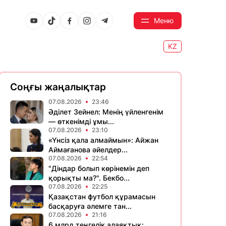
Меню
KZ
Соңғы жаңалықтар
07.08.2026
23:46
Әділет Зейнел: Менің үйленгенім
— өткенімді ұмы...
07.08.2026
23:10
«Үнсіз қала алмаймын»: Айжан
Аймағанова әйелдер...
07.08.2026
22:54
"Діндар болып көрінемін деп
қорықты ма?". Бекбо...
07.08.2026
22:25
Қазақстан футбол құрамасын
басқаруға әлемге тан...
07.08.2026
21:16
6 млрд теңгелік алаяқтық: