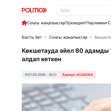
Соңғы жаңалықтар
Президент
Парламент
С
Басты бет
Соңғы жаңалықтар
Көкшета
Көкшетауда әйел 80 адамды “
алдап кеткен
27.03.2026
•
19:21
Қарақат АСЫЛОВА