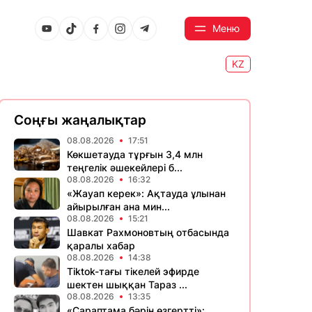
Меню
KZ
Соңғы жаңалықтар
08.08.2026
17:51
Көкшетауда тұрғын 3,4 млн
теңгелік әшекейлері б...
08.08.2026
16:32
«Жауап керек»: Ақтауда ұлынан
айырылған ана мин...
08.08.2026
15:21
Шавкат Рахмоновтың отбасында
қаралы хабар
08.08.2026
14:38
Tiktok-тағы тікелей эфирде
шектен шыққан Тараз ...
08.08.2026
13:35
«Сараптама бәрін өзгертті»: