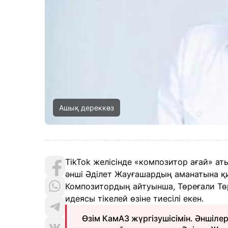
Ашық дереккөз
TikTok желісінде «композитор ағай» ат
әнші Әділет Жауғашардың аманатына қи
Композитордың айтуынша, Төреғали Төр
идеясы тікелей өзіне тиесілі екен.
Өзім КамАЗ жүргізушісімін. Әншіл