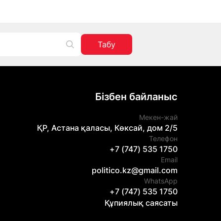
Табу
Бізбен байланыс
Мекен-жай
ҚР, Астана қаласы, Көксай, дом 2/5
Телефон
+7 (747) 535 1750
Email
politico.kz@gmail.com
WhatsApp
+7 (747) 535 1750
Құпиялық саясаты