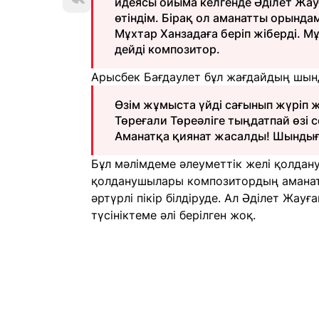
идеясы ойыма келгенде Әділет Жау
өтіндім. Бірақ ол аманатты орында
Мұхтар Ханзадаға беріп жіберді. М
дейді композитор.
Арысбек Бағдаулет бұл жағдайдың шынд
Өзім жұмыста үйді сағынып жүріп 
Төреғали Төреәліге тыңдатпай өзі 
Аманатқа қиянат жасалды! Шындығ
Бұл мәлімдеме әлеуметтік желі қолдан
қолданушылары композитордың аманаты
әртүрлі пікір білдіруде. Ал Әділет Жа
түсініктеме әлі берілген жоқ.