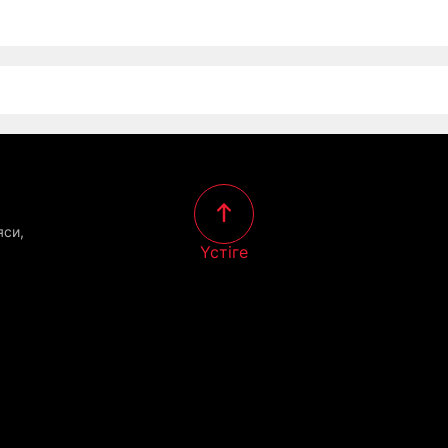
яси,
Үстіге