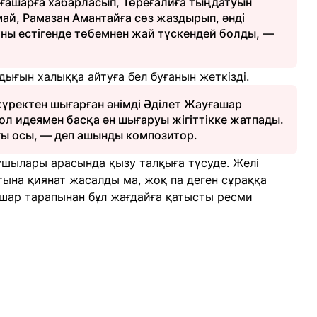
ғашарға хабарласып, Төреғалиға тыңдатуын
май, Рамазан Амантайға сөз жаздырып, әнді
ұны естігенде төбемнен жай түскендей болды, —
ығын халыққа айтуға бел буғанын жеткізді.
жүректен шығарған әнімді Әділет Жауғашар
сол идеямен басқа ән шығаруы жігіттікке жатпады.
ы осы, — деп ашынды композитор.
ушылары арасында қызу талқыға түсуде. Желі
на қиянат жасалды ма, жоқ па деген сұраққа
уғашар тарапынан бұл жағдайға қатысты ресми