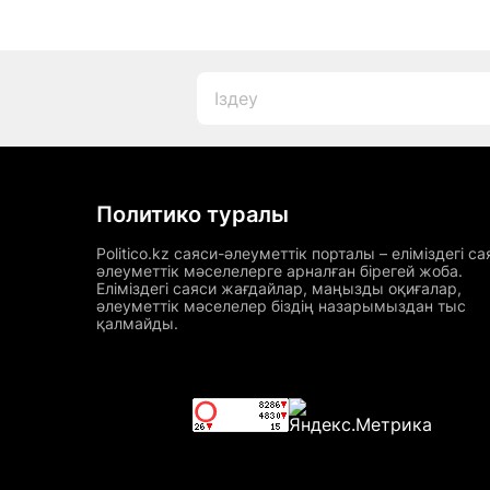
Политико туралы
Politico.kz саяси-әлеуметтік порталы – еліміздегі са
әлеуметтік мәселелерге арналған бірегей жоба.
Еліміздегі саяси жағдайлар, маңызды оқиғалар,
әлеуметтік мәселелер біздің назарымыздан тыс
қалмайды.