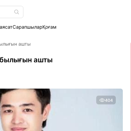
аясат
Сарапшылар
Қоғам
былығын ашты
 былығын ашты
404