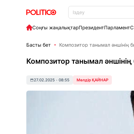
Соңғы жаңалықтар
Президент
Парламент
С
Басты бет
Композитор танымал әншінің 
Композитор танымал әншінің
27.02.2025
•
08:55
Мөлдір ҚАЙНАР