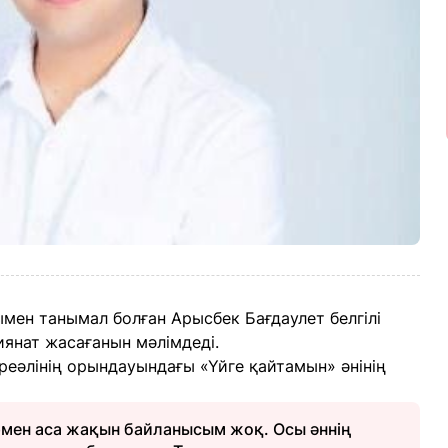
ымен танымал болған Арысбек Бағдаулет белгілі
янат жасағанын мәлімдеді.
еәлінің орындауындағы «Үйге қайтамын» әнінің
ермен аса жақын байланысым жоқ. Осы әннің