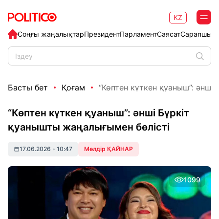
KZ
Соңғы жаңалықтар
Президент
Парламент
Саясат
Сарапшыл
Басты бет
Қоғам
“Көптен күткен қуаныш”: әнші 
“Көптен күткен қуаныш”: әнші Бүркіт
қуанышты жаңалығымен бөлісті
17.06.2026
•
10:47
Мөлдір ҚАЙНАР
1099