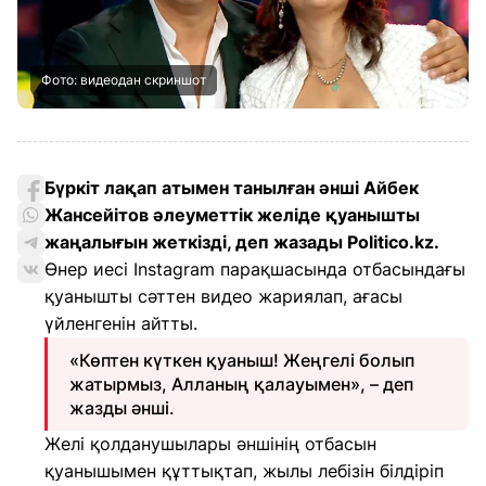
Фото: видеодан скриншот
Бүркіт лақап атымен танылған әнші Айбек
Жансейітов әлеуметтік желіде қуанышты
жаңалығын жеткізді, деп жазады Politico.kz.
Өнер иесі Instagram парақшасында отбасындағы
қуанышты сәттен видео жариялап, ағасы
үйленгенін айтты.
«Көптен күткен қуаныш! Жеңгелі болып
жатырмыз, Алланың қалауымен», – деп
жазды әнші.
Желі қолданушылары әншінің отбасын
қуанышымен құттықтап, жылы лебізін білдіріп