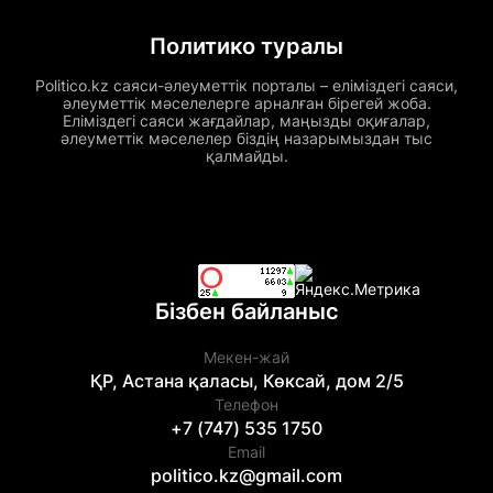
Политико туралы
Politico.kz саяси-әлеуметтік порталы – еліміздегі саяси,
әлеуметтік мәселелерге арналған бірегей жоба.
Еліміздегі саяси жағдайлар, маңызды оқиғалар,
әлеуметтік мәселелер біздің назарымыздан тыс
қалмайды.
Бізбен байланыс
Мекен-жай
ҚР, Астана қаласы, Көксай, дом 2/5
Телефон
+7 (747) 535 1750
Email
politico.kz@gmail.com