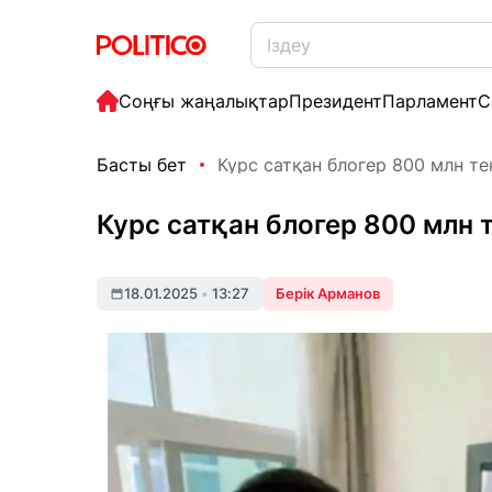
Соңғы жаңалықтар
Президент
Парламент
С
Басты бет
Курс сатқан блогер 800 млн тең
Курс сатқан блогер 800 млн 
18.01.2025
•
13:27
Берік Арманов