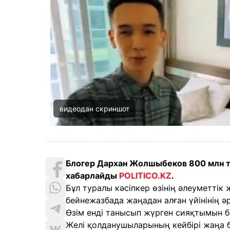
видеодан скриншот
Блогер Дархан Жолшыбеков 800 млн т
хабарлайды
POLITICO.KZ
.
Бұл туралы кәсіпкер өзінің әлеуметтік 
бейнежазбада жаңадан алған үйінінің ә
Өзім енді танысып жүрген сияқтымын ба
Желі қолданушыларының кейбірі жаңа 