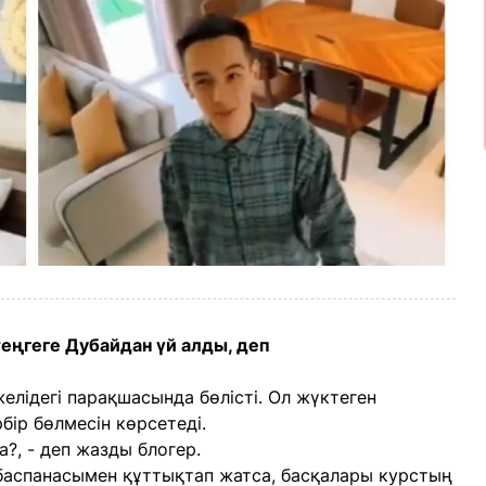
еңгеге Дубайдан үй алды, деп
желідегі парақшасында бөлісті. Ол жүктеген
рбір бөлмесін көрсетеді.
?, - деп жазды блогер.
баспанасымен құттықтап жатса, басқалары курстың