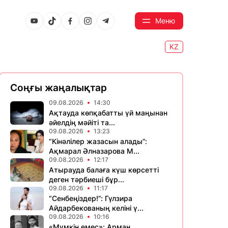
Меню
KZ
Соңғы жаңалықтар
09.08.2026
14:30
Ақтауда көпқабатты үй маңынан
әйелдің мәйіті та...
09.08.2026
13:23
“Кінәлілер жазасын алады”:
Ақмарал Әлназарова М...
09.08.2026
12:17
Атырауда балаға күш көрсетті
деген тәрбиеші бұр...
09.08.2026
11:17
“Сенбеңіздер!”: Гүлзира
Айдарбекованың келіні ү...
09.08.2026
10:16
«Мүмкін емес»: Арман