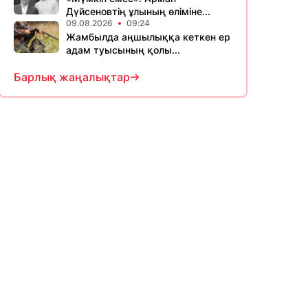
Дүйсеновтің ұлының өліміне...
09.08.2026
09:24
Жамбылда аңшылыққа кеткен ер
адам туысының қолы...
Барлық жаңалықтар