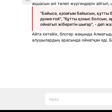
ақшасын әлі төлеп жүргендерін айтып,
"Байыса, қазағым байысын, құтты 
дүние ғой", "Құтты қоныс болсын, ә
ойнатып жіберетін шығар", - деп жа
Айта кетейік, блогер жақында Алматыд
алушылардың арасында ойнатқан еді. 