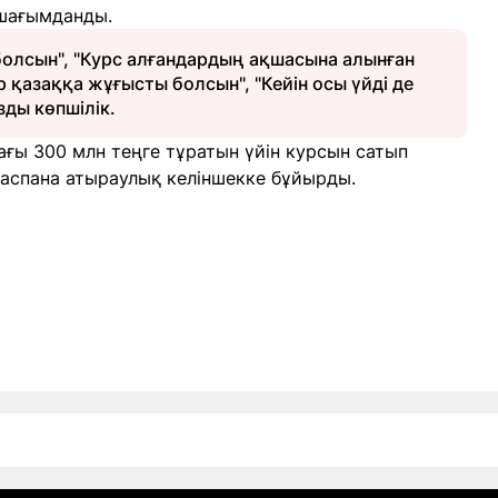
 шағымданды.
болсын", "Курс алғандардың ақшасына алынған
р қазаққа жұғысты болсын", "Кейін осы үйді де
зды көпшілік.
ағы 300 млн теңге тұратын үйін курсын сатып
Баспана атыраулық келіншекке бұйырды.