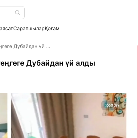
аясат
Сарапшылар
Қоғам
геге Дубайдан үй ...
теңгеге Дубайдан үй алды
329