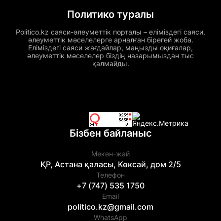
Политико туралы
Politico.kz саяси-әлеуметтік порталы – еліміздегі саяси,
әлеуметтік мәселелерге арналған бірегей жоба.
Еліміздегі саяси жағдайлар, маңызды оқиғалар,
әлеуметтік мәселелер біздің назарымыздан тыс
қалмайды.
Бізбен байланыс
Мекен-жай
ҚР, Астана қаласы, Көксай, дом 2/5
Телефон
+7 (747) 535 1750
Email
politico.kz@gmail.com
WhatsApp