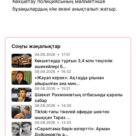
Көкшетау полициясының мәліметінше
бұзақылардың кім екені анықталып жатыр.
Соңғы жаңалықтар
08.08.2026
17:51
Көкшетауда тұрғын 3,4 млн теңгелік
әшекейлері б...
08.08.2026
16:32
«Жауап керек»: Ақтауда ұлынан
айырылған ана мин...
08.08.2026
15:21
Шавкат Рахмоновтың отбасында қаралы
хабар
08.08.2026
14:38
Tiktok-тағы тікелей эфирде шектен
шыққан Тараз ...
08.08.2026
13:35
«Сараптама бәрін өзгертті»: Арман
Дүйсеновтің ә...