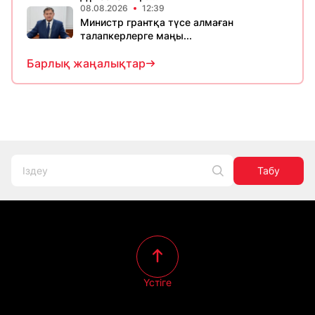
08.08.2026
12:39
Министр грантқа түсе алмаған
талапкерлерге маңы...
Барлық жаңалықтар
Табу
Үстіге