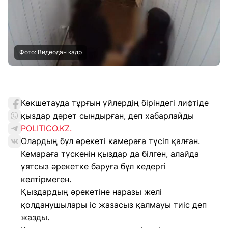
Фото: Видеодан кадр
Көкшетауда тұрғын үйлердің біріндегі лифтіде
қыздар дәрет сындырған, деп хабарлайды
POLITICO.KZ.
Олардың бұл әрекеті камераға түсіп қалған.
Кемараға түскенін қыздар да білген, алайда
ұятсыз әрекетке баруға бұл кедергі
келтірмеген.
Қыздардың әрекетіне наразы желі
қолданушылары іс жазасыз қалмауы тиіс деп
жазды.