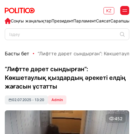
KZ
Соңғы жаңалықтар
Президент
Парламент
Саясат
Сарапшыл
Басты бет
“Лифтте дәрет сындырған”: Көкшетаулық
“Лифтте дәрет сындырған”:
Көкшетаулық қыздардың әрекеті елдің
жағасын ұстатты
02.07.2025
•
13:20
Admin
452