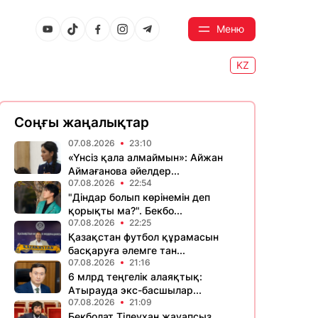
Меню
KZ
Соңғы жаңалықтар
07.08.2026
23:10
«Үнсіз қала алмаймын»: Айжан
Аймағанова әйелдер...
07.08.2026
22:54
"Діндар болып көрінемін деп
қорықты ма?". Бекбо...
07.08.2026
22:25
Қазақстан футбол құрамасын
басқаруға әлемге тан...
07.08.2026
21:16
6 млрд теңгелік алаяқтық:
Атырауда экс-басшылар...
07.08.2026
21:09
Бекболат Тілеухан жауапсыз