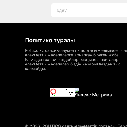
Политико туралы
Politico.kz саяси-әлеуметтік порталы – еліміздегі са
әлеуметтік мәселелерге арналған бірегей жоба.
Еліміздегі саяси жағдайлар, маңызды оқиғалар,
әлеуметтік мәселелер біздің назарымыздан тыс
қалмайды.
© 2026. POLITICO саяси-әлеуметтік порталы. Бар