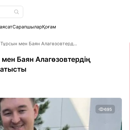
аясат
Сарапшылар
Қоғам
Тұрсын мен Баян Алагөзовтерд...
мен Баян Алагөзовтердің
қатысты
695