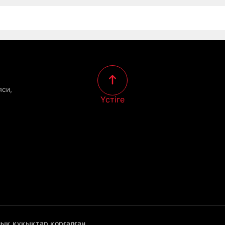
яси,
Үстіге
лық құқықтар қорғалған