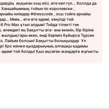
лдердің аңқыған хош иісі, өте көп гүл… Холлда да
ос Ханшайымның тойын по королевски ,
 арнайы киімдер #dresscode , осы тойға арнайы
ар… Ммм… өте өте әдемі, көңілді той.
6 Pro Max ұтып алдым! Тойда тілекті тек
әлемдегі ең бақытты ата- ана екенін, бір біріне
0 жылдықтары екен, енді бәріміз бұйырса Тұрсен
із. Лайым болсын! Бақытты болыңыздар Ұл
р! Қос кенже қыздарыңның алғашқы қадамы
с әдемі той болды! Қыз аңсаған жандарға жұғысты