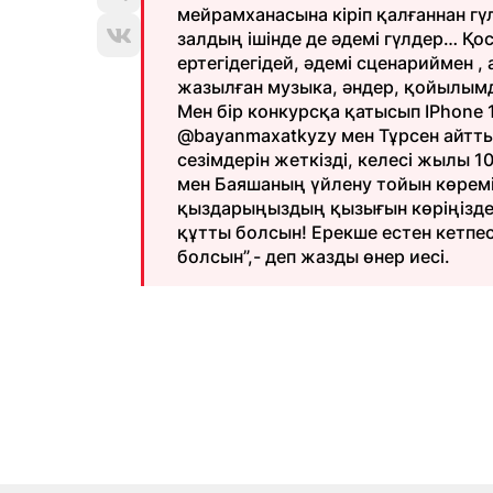
мейрамханасына кіріп қалғаннан гү
залдың ішінде де әдемі гүлдер… Қ
ертегідегідей, әдемі сценариймен ,
жазылған музыка, әндер, қойылымд
Мен бір конкурсқа қатысып IPhone 1
@bayanmaxatkyzy мен Тұрсен айтты, 
сезімдерін жеткізді, келесі жылы 1
мен Баяшаның үйлену тойын көрем
қыздарыңыздың қызығын көріңізде
құтты болсын! Ерекше естен кетпе
болсын”,- деп жазды өнер иесі.