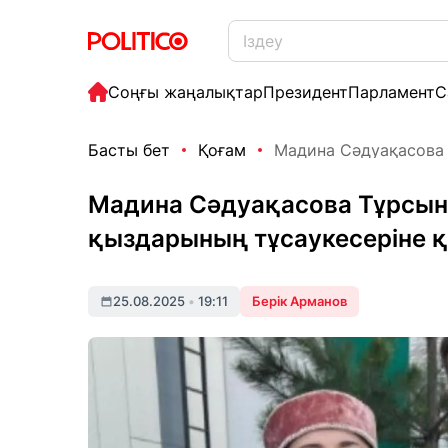
Соңғы жаңалықтар
Президент
Парламент
С
Басты бет
Қоғам
Мадина Сәдуақасова 
Мадина Сәдуақасова Тұрсын 
қыздарының тұсаукесеріне 
25.08.2025
•
19:11
Берік Арманов