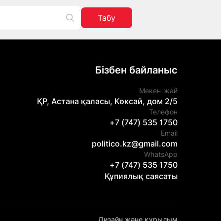
Табу
Бізбен байланыс
Мекен-жай
ҚР, Астана қаласы, Көксай, дом 2/5
Телефон
+7 (747) 535 1750
Email
politico.kz@gmail.com
WhatsApp
+7 (747) 535 1750
Құпиялық саясаты
Дизайн және құрылым