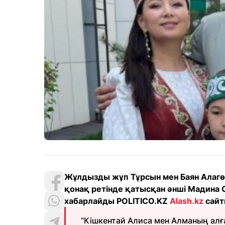
Жұлдызды жұп Тұрсын мен Баян Алагө
қонақ ретінде қатысқан әнші Мадина 
хабарлайды POLITICO.KZ
Alash.kz
сайт
“Кішкентай Алиса мен Алманың алға