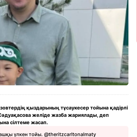
зовтердің қыздарының тұсаукесер тойына қадірлі
Сәдуақасова желіде жазба жариялады, деп
ына сілтеме жасап.
шқы үлкен тойы. @theritzcarltonalmaty