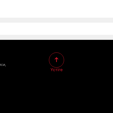
яси,
Үстіге