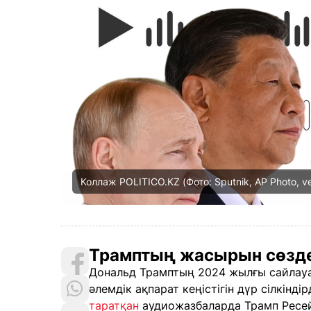
Коллаж POLITICO.KZ (Фото: Sputnik, AP Photo, v
Трамптың жасырын сөзде
Дональд Трамптың 2024 жылғы сайлауа
әлемдік ақпарат кеңістігін дүр сілкін
таратқан
аудиожазбаларда Трамп Ресе