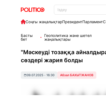
Соңғы жаңалықтар
Президент
Парламент
С
Басты
Геополитика және шетел
бет
жаңалықтары
"Мәскеуді тозаққа айналды
сөздері жария болды
09.07.2025
•
16:30
Абзал БАХЫТЖАНОВ