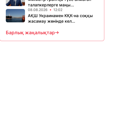
талапкерлерге маңы...
08.08.2026
12:02
АҚШ Украинамен КҚК-на соққы
жасамау жөнінде кел...
Барлық жаңалықтар