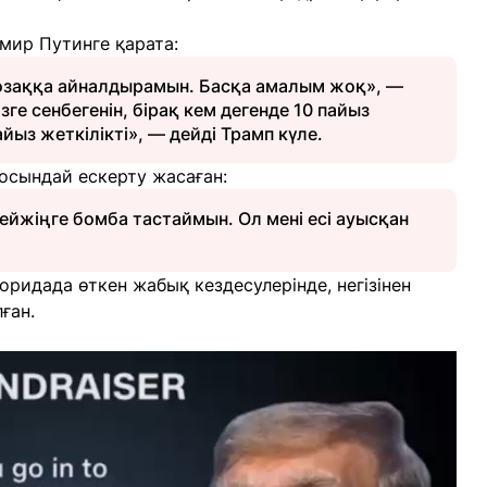
мир Путинге қарата:
 тозаққа айналдырамын. Басқа амалым жоқ», —
зге сенбегенін, бірақ кем дегенде 10 пайыз
айыз жеткілікті», — дейді Трамп күле.
осындай ескерту жасаған:
Бейжіңге бомба тастаймын. Ол мені есі ауысқан
ридада өткен жабық кездесулерінде, негізінен
ған.