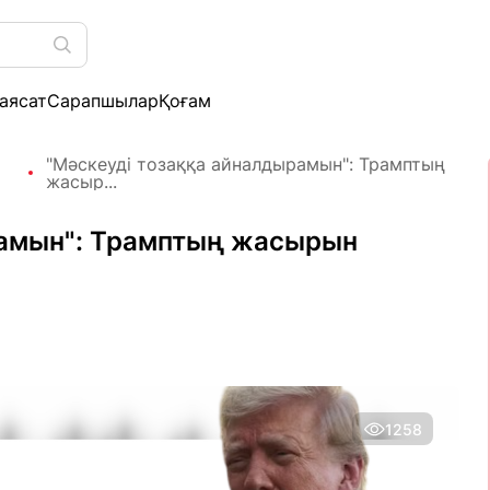
аясат
Сарапшылар
Қоғам
"Мәскеуді тозаққа айналдырамын": Трамптың
жасыр...
рамын": Трамптың жасырын
1258