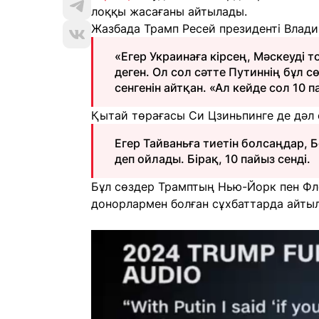
лоққы жасағаны айтылады.
Жазбада Трамп Ресей президенті Влади
«Егер Украинаға кірсең, Мәскеуді
деген. Ол сол сәтте Путиннің бұл сө
сенгенін айтқан. «Ал кейде сол 10 п
Қытай төрағасы Си Цзиньпинге де дәл 
Егер Тайваньға тиетін болсаңдар, 
деп ойлады. Бірақ, 10 пайыз сенді.
Бұл сөздер Трамптың Нью-Йорк пен Фло
донорлармен болған сұхбаттарда айтыл