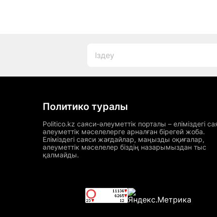
Политико туралы
Politico.kz саяси-әлеуметтік порталы – еліміздегі са
әлеуметтік мәселелерге арналған бірегей жоба.
Еліміздегі саяси жағдайлар, маңызды оқиғалар,
әлеуметтік мәселелер біздің назарымыздан тыс
қалмайды.