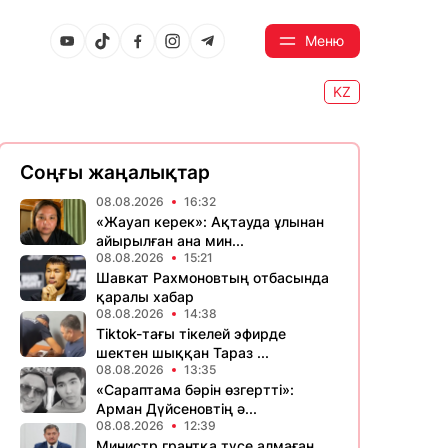
Меню
KZ
Соңғы жаңалықтар
08.08.2026
16:32
«Жауап керек»: Ақтауда ұлынан
айырылған ана мин...
08.08.2026
15:21
Шавкат Рахмоновтың отбасында
қаралы хабар
08.08.2026
14:38
Tiktok-тағы тікелей эфирде
шектен шыққан Тараз ...
08.08.2026
13:35
«Сараптама бәрін өзгертті»:
Арман Дүйсеновтің ә...
08.08.2026
12:39
Министр грантқа түсе алмаған