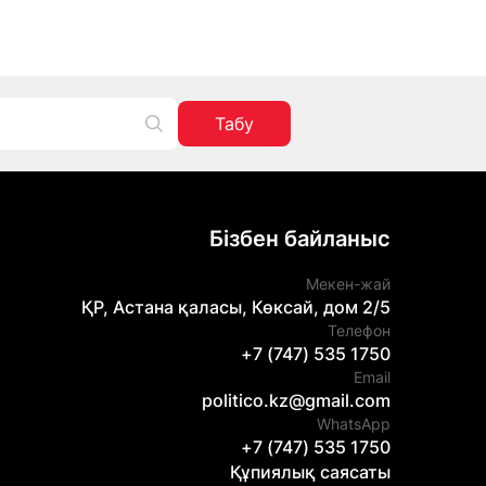
Табу
Бізбен байланыс
Мекен-жай
ҚР, Астана қаласы, Көксай, дом 2/5
Телефон
+7 (747) 535 1750
Email
politico.kz@gmail.com
WhatsApp
+7 (747) 535 1750
Құпиялық саясаты