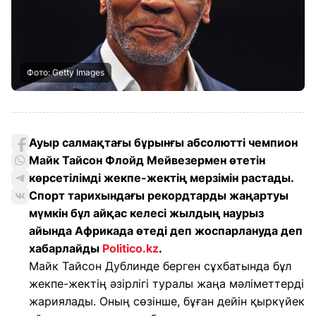
Фото: Getty Images
Ауыр салмақтағы бұрынғы абсолютті чемпион
Майк Тайсон Флойд Мейвезермен өтетін
көрсетілімді жекпе-жектің мерзімін растады.
Спорт тарихындағы рекордтарды жаңартуы
мүмкін бұл айқас келесі жылдың наурыз
айында Африкада өтеді деп жоспарлануда деп
хабарлайды
Politico.kz
.
Майк Тайсон Дублинде берген сұхбатында бұл
жекпе-жектің әзірлігі туралы жаңа мәліметтерді
жариялады. Оның сөзінше, бұған дейін қыркүйек