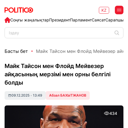
KZ
Соңғы жаңалықтар
Президент
Парламент
Саясат
Сарапшыл
Басты бет
Майк Тайсон мен Флойд Мейвезер айқас
Майк Тайсон мен Флойд Мейвезер
айқасының мерзімі мен орны белгілі
болды
09.12.2025
•
13:49
Абзал БАХЫТЖАНОВ
434