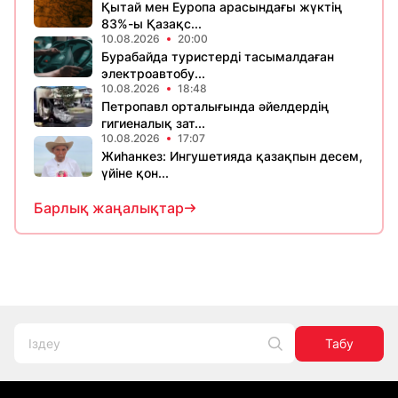
Қытай мен Еуропа арасындағы жүктің
83%-ы Қазақс...
10.08.2026
20:00
Бурабайда туристерді тасымалдаған
электроавтобу...
10.08.2026
18:48
Петропавл орталығында әйелдердің
гигиеналық зат...
10.08.2026
17:07
Жиһанкез: Ингушетияда қазақпын десем,
үйіне қон...
Барлық жаңалықтар
Табу