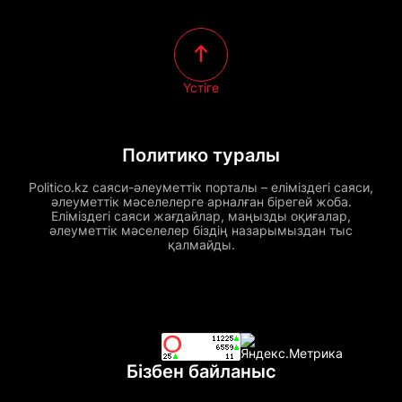
Үстіге
Политико туралы
Politico.kz саяси-әлеуметтік порталы – еліміздегі саяси,
әлеуметтік мәселелерге арналған бірегей жоба.
Еліміздегі саяси жағдайлар, маңызды оқиғалар,
әлеуметтік мәселелер біздің назарымыздан тыс
қалмайды.
Бізбен байланыс