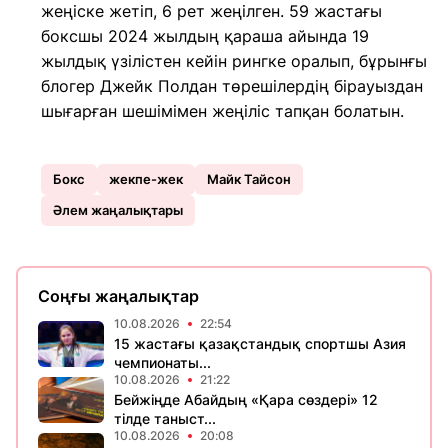
жеңіске жетіп, 6 рет жеңілген. 59 жастағы
боксшы 2024 жылдың қараша айында 19
жылдық үзілістен кейін рингке оралып, бұрынғы
блогер Джейк Полдан төрешілердің бірауыздан
шығарған шешімімен жеңіліс тапқан болатын.
Бокс
жекпе-жек
Майк Тайсон
Әлем жаңалықтары
Соңғы жаңалықтар
10.08.2026
22:54
15 жастағы қазақстандық спортшы Азия
чемпионаты...
10.08.2026
21:22
Бейжіңде Абайдың «Қара сөздері» 12
тілде таныст...
10.08.2026
20:08