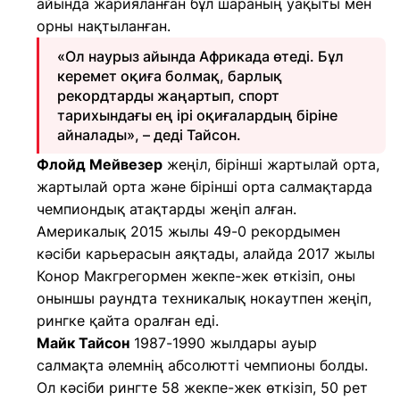
айында жарияланған бұл шараның уақыты мен
орны нақтыланған.
«Ол наурыз айында Африкада өтеді. Бұл
керемет оқиға болмақ, барлық
рекордтарды жаңартып, спорт
тарихындағы ең ірі оқиғалардың біріне
айналады», – деді Тайсон.
Флойд Мейвезер
жеңіл, бірінші жартылай орта,
жартылай орта және бірінші орта салмақтарда
чемпиондық атақтарды жеңіп алған.
Америкалық 2015 жылы 49-0 рекордымен
кәсіби карьерасын аяқтады, алайда 2017 жылы
Конор Макгрегормен жекпе-жек өткізіп, оны
оныншы раундта техникалық нокаутпен жеңіп,
рингке қайта оралған еді.
Майк Тайсон
1987-1990 жылдары ауыр
салмақта әлемнің абсолютті чемпионы болды.
Ол кәсіби рингте 58 жекпе-жек өткізіп, 50 рет