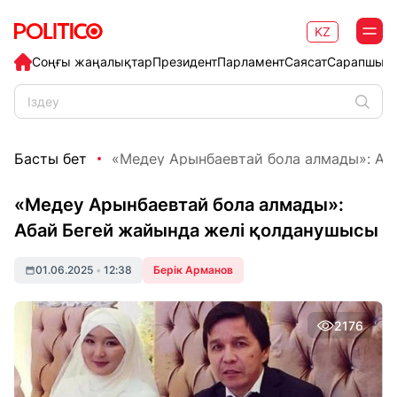
KZ
Соңғы жаңалықтар
Президент
Парламент
Саясат
Сарапшыл
Басты бет
«Медеу Арынбаевтай бола алмады»: Аба
«Медеу Арынбаевтай бола алмады»:
Абай Бегей жайында желі қолданушысы
01.06.2025
•
12:38
Берік Арманов
2176