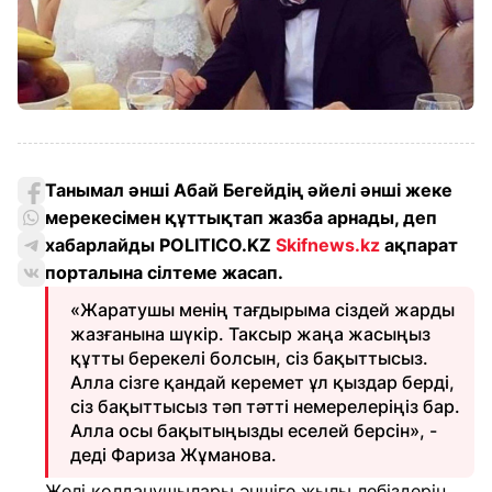
Танымал әнші Абай Бегейдің әйелі әнші жеке
мерекесімен құттықтап жазба арнады, деп
хабарлайды POLITICO.KZ
Skifnews.kz
ақпарат
порталына сілтеме жасап.
«Жаратушы менің тағдырыма сіздей жарды
жазғанына шүкір. Таксыр жаңа жасыңыз
құтты берекелі болсын, сіз бақыттысыз.
Алла сізге қандай керемет ұл қыздар берді,
сіз бақыттысыз тәп тәтті немерелеріңіз бар.
Алла осы бақытыңызды еселей берсін», -
деді Фариза Жұманова.
Желі қолданушылары әншіге жылы лебіздерін