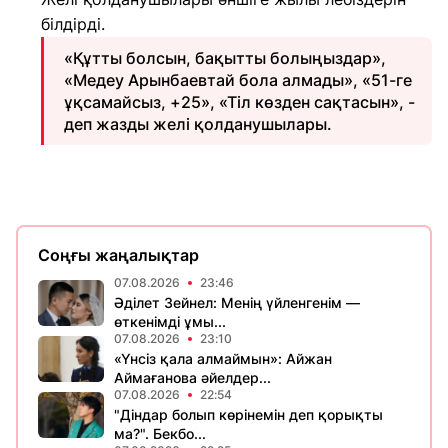
білдірді.
«Құтты болсын, бақытты болыңыздар»,
«Медеу Арынбаевтай бола алмады», «51-ге
ұқсамайсыз, +25», «Тіл көзден сақтасын», -
деп жазды желі қолданушылары.
Соңғы жаңалықтар
07.08.2026
23:46
Әділет Зейнел: Менің үйленгенім —
өткенімді ұмы...
07.08.2026
23:10
«Үнсіз қала алмаймын»: Айжан
Аймағанова әйелдер...
07.08.2026
22:54
"Діндар болып көрінемін деп қорықты
ма?". Бекбо...