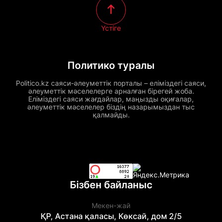
Үстіге
Политико туралы
Politico.kz саяси-әлеуметтік порталы – еліміздегі саяси,
әлеуметтік мәселелерге арналған бірегей жоба.
Еліміздегі саяси жағдайлар, маңызды оқиғалар,
әлеуметтік мәселелер біздің назарымыздан тыс
қалмайды.
Бізбен байланыс
Мекен-жай
ҚР, Астана қаласы, Көксай, дом 2/5