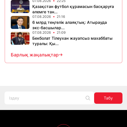
07.08.2026
22:25
Қазақстан футбол құрамасын басқаруға
әлемге тан...
07.08.2026
21:16
6 млрд теңгелік алаяқтық: Атырауда
экс-басшылар...
07.08.2026
21:09
Бекболат Тілеухан жауапсыз махаббаты
туралы: Қы...
Барлық жаңалықтар
Табу