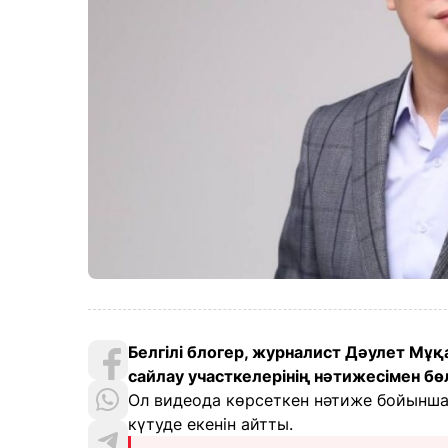
Белгілі блогер, журналист Дәулет Мұқ
сайлау участкелерінің нәтижесімен бө
Ол видеода көрсеткен нәтиже бойынша 
күтуде екенін айтты.