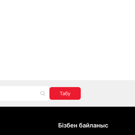
Табу
Бізбен байланыс