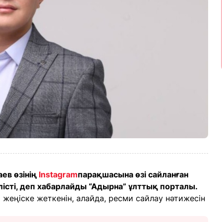
аев өзінің
Instagram
парақшасына өзі сайланған
лісті, деп хабарлайды “Адырна” ұлттық порталы.
жеңіске жеткенін, алайда, ресми сайлау нәтижесін