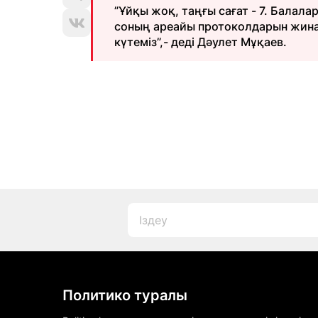
”Ұйқы жоқ, таңғы сағат - 7. Балала
соның ареайы протоколдарын жина
күтеміз”,- деді Дәулет Мұқаев.
Политико туралы