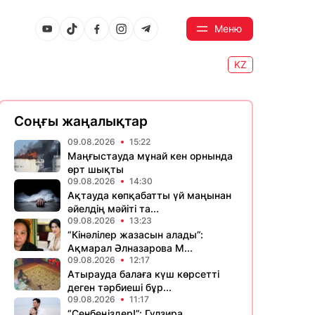
Меню
KZ
Соңғы жаңалықтар
09.08.2026
15:22
Маңғыстауда мұнай кен орнында
өрт шықты
09.08.2026
14:30
Ақтауда көпқабатты үй маңынан
әйелдің мәйіті та...
09.08.2026
13:23
“Кінәлілер жазасын алады”:
Ақмарал Әлназарова М...
09.08.2026
12:17
Атырауда балаға күш көрсетті
деген тәрбиеші бұр...
09.08.2026
11:17
“Сенбеңіздер!”: Гүлзира