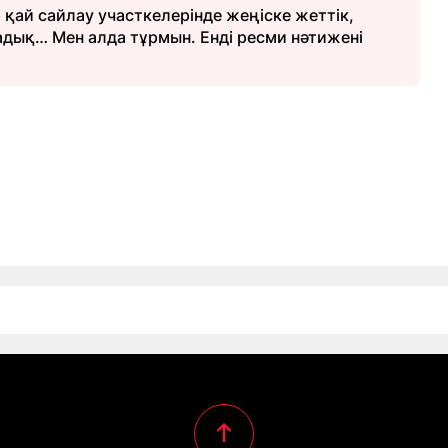
р қай сайлау участкелерінде жеңіске жеттік,
дық… Мен алда тұрмын. Енді ресми нәтижені