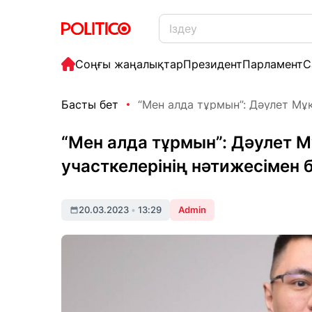
Соңғы жаңалықтар
Президент
Парламент
С
Басты бет
“Мен алда тұрмын”: Дәулет Мұқ
“Мен алда тұрмын”: Дәулет М
участкелерінің нәтижесімен б
20.03.2023
•
13:29
Admin