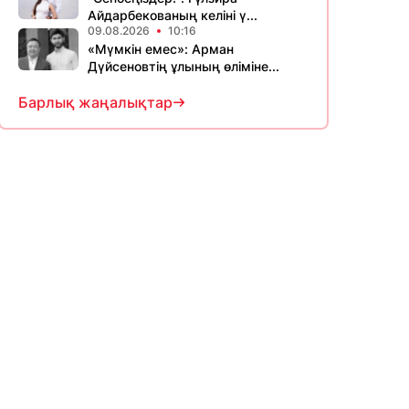
Айдарбекованың келіні ү...
09.08.2026
10:16
«Мүмкін емес»: Арман
Дүйсеновтің ұлының өліміне...
Барлық жаңалықтар