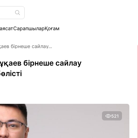
аясат
Сарапшылар
Қоғам
аев бірнеше сайлау...
ұқаев бірнеше сайлау
өлісті
521