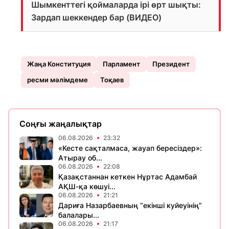
Шымкенттегі қоймаларда ірі өрт шықты:
Зардап шеккендер бар (ВИДЕО)
Жаңа Конституция
Парламент
Президент
ресми мәлімдеме
Тоқаев
Соңғы жаңалықтар
06.08.2026
23:32
«Кесте сақталмаса, жауап бересіздер»:
Атырау об...
06.08.2026
22:08
Қазақстаннан кеткен Нұртас Адамбай
АҚШ-қа көшуі...
06.08.2026
21:21
Дариға Назарбаевның “екінші куйеуінің”
балалары...
06.08.2026
21:17