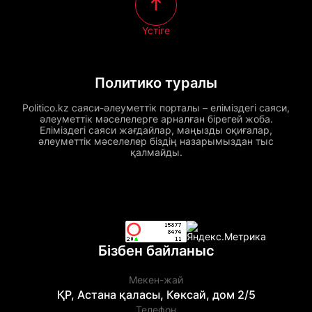
Үстіге
Политико туралы
Politico.kz саяси-әлеуметтік порталы – еліміздегі саяси,
әлеуметтік мәселелерге арналған бірегей жоба.
Еліміздегі саяси жағдайлар, маңызды оқиғалар,
әлеуметтік мәселелер біздің назарымыздан тыс
қалмайды.
Бізбен байланыс
Мекен-жай
ҚР, Астана қаласы, Көксай, дом 2/5
Телефон