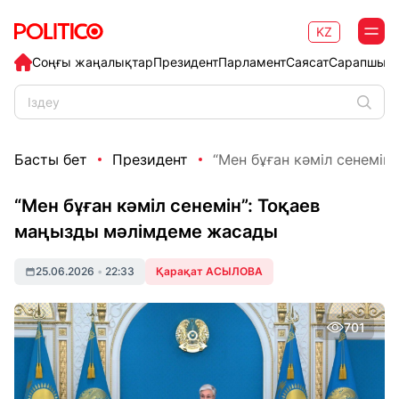
KZ
Соңғы жаңалықтар
Президент
Парламент
Саясат
Сарапшыл
Басты бет
Президент
“Мен бұған кәміл сенемін”
“Мен бұған кәміл сенемін”: Тоқаев
маңызды мәлімдеме жасады
25.06.2026
•
22:33
Қарақат АСЫЛОВА
701