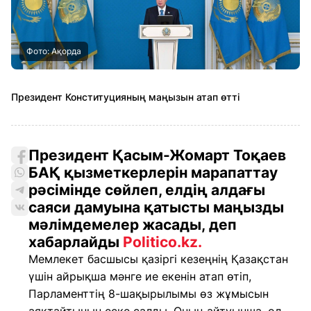
Фото: Ақорда
Президент Конституцияның маңызын атап өтті
Президент Қасым-Жомарт Тоқаев
БАҚ қызметкерлерін марапаттау
рәсімінде сөйлеп, елдің алдағы
саяси дамуына қатысты маңызды
мәлімдемелер жасады, деп
хабарлайды
Politico.kz.
Мемлекет басшысы қазіргі кезеңнің Қазақстан
үшін айрықша мәнге ие екенін атап өтіп,
Парламенттің 8-шақырылымы өз жұмысын