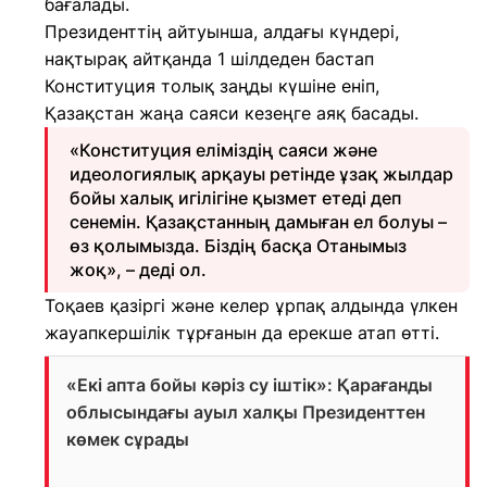
бағалады.
Президенттің айтуынша, алдағы күндері,
нақтырақ айтқанда 1 шілдеден бастап
Конституция толық заңды күшіне еніп,
Қазақстан жаңа саяси кезеңге аяқ басады.
«Конституция еліміздің саяси және
идеологиялық арқауы ретінде ұзақ жылдар
бойы халық игілігіне қызмет етеді деп
сенемін. Қазақстанның дамыған ел болуы –
өз қолымызда. Біздің басқа Отанымыз
жоқ», – деді ол.
Тоқаев қазіргі және келер ұрпақ алдында үлкен
жауапкершілік тұрғанын да ерекше атап өтті.
«Екі апта бойы кәріз су іштік»: Қарағанды
облысындағы ауыл халқы Президенттен
көмек сұрады