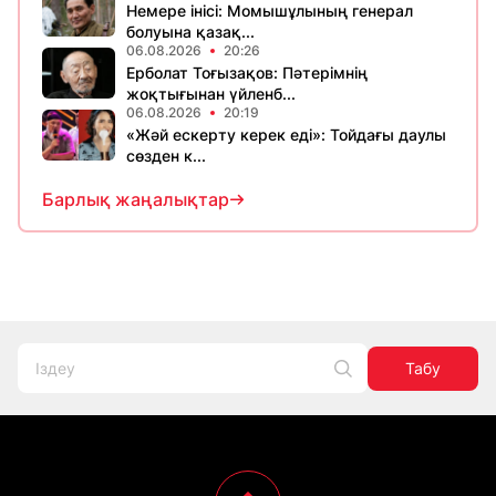
Немере інісі: Момышұлының генерал
болуына қазақ...
06.08.2026
20:26
Ерболат Тоғызақов: Пәтерімнің
жоқтығынан үйленб...
06.08.2026
20:19
«Жәй ескерту керек еді»: Тойдағы даулы
сөзден к...
Барлық жаңалықтар
Табу