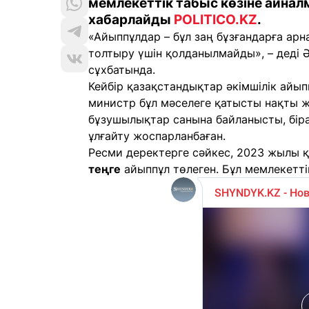
мемлекеттік табыс көзіне айнал
хабарлайды
POLITICO.KZ
.
«Айыппұлдар – бұл заң бұзғандарға арн
толтыру үшін қолданылмайды», – деді
сұхбатында.
Кейбір қазақстандықтар әкімшілік айып
министр бұл мәселеге қатысты нақты ж
бұзушылықтар санына байланысты, біра
ұлғайту жоспарланбаған.
Ресми деректерге сәйкес, 2023 жылы
теңге
айыппұл төлеген. Бұл мемлекет