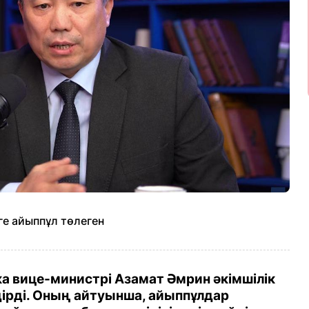
е айыппұл төлеген
 вице-министрі Азамат Әмрин әкімшілік
дірді. Оның айтуынша, айыппұлдар