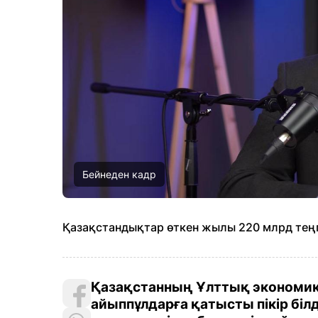
Бейнеден кадр
Қазақстандықтар өткен жылы 220 млрд теңг
Қазақстанның Ұлттық экономика
айыппұлдарға қатысты пікір біл