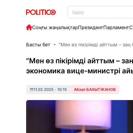
Соңғы жаңалықтар
Президент
Парламент
С
Басты бет
"Мен өз пікірімді айттым – заң 
"Мен өз пікірімді айттым – з
экономика вице-министрі ай
11.02.2025
•
10:15
Абзал БАХЫТЖАНОВ