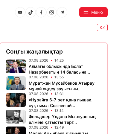
Меню
KZ
Соңғы жаңалықтар
07.08.2026
14:25
Алматы облысында Болат
Назарбаевтың 14 баласына...
07.08.2026
13:55
Мұратжан Мұсайбеков Атырау
мұнай өңдеу зауытыны...
07.08.2026
13:31
«Нұрайға 6-7 рет қана пышақ
сұқтым»: Сөзінен ай...
07.08.2026
13:14
Фельдшер Ұлдана Мырзуанның
өліміне қатысты терг...
07.08.2026
12:49
Медеу Арынбаев қуанышты