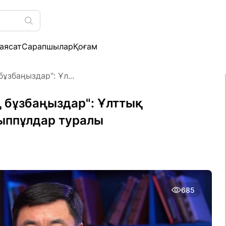
аясат
Сарапшылар
Қоғам
бұзбаңыздар": Ұл...
аң бұзбаңыздар": Ұлттық
ыппұлдар туралы
685