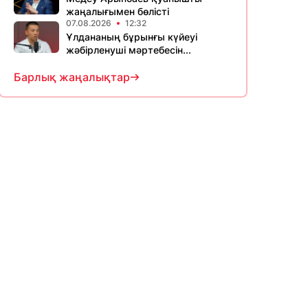
жаңалығымен бөлісті
07.08.2026
12:32
Ұлдананың бұрынғы күйеуі
жәбірленуші мәртебесін...
Барлық жаңалықтар