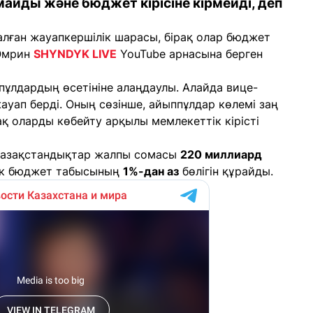
майды және бюджет кірісіне кірмейді, деп
алған жауапкершілік шарасы, бірақ олар бюджет
 Әмрин
SHYNDYK LIVE
YouTube арнасына берген
пұлдардың өсетініне алаңдаулы. Алайда вице-
ауап берді. Оның сөзінше, айыппұлдар көлемі заң
қ оларды көбейту арқылы мемлекеттік кірісті
 қазақстандықтар жалпы сомасы
220 миллиард
тік бюджет табысының
1%-дан аз
бөлігін құрайды.