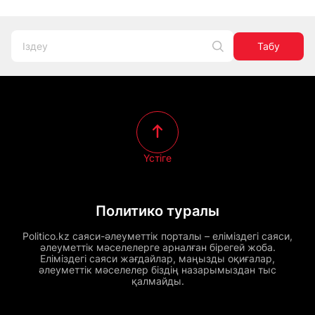
Табу
Үстіге
Политико туралы
Politico.kz саяси-әлеуметтік порталы – еліміздегі саяси,
әлеуметтік мәселелерге арналған бірегей жоба.
Еліміздегі саяси жағдайлар, маңызды оқиғалар,
әлеуметтік мәселелер біздің назарымыздан тыс
қалмайды.