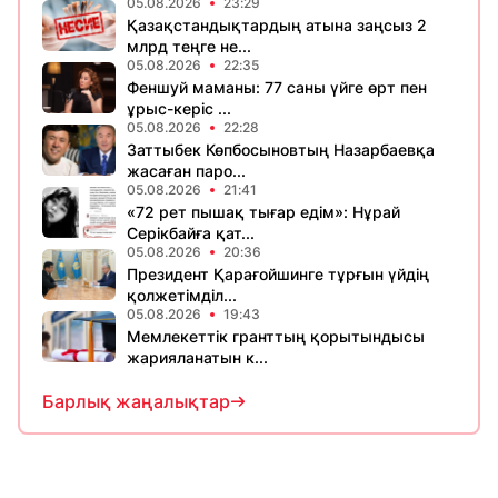
05.08.2026
23:29
Қазақстандықтардың атына заңсыз 2
млрд теңге не...
05.08.2026
22:35
Феншуй маманы: 77 саны үйге өрт пен
ұрыс-керіс ...
05.08.2026
22:28
Заттыбек Көпбосыновтың Назарбаевқа
жасаған паро...
05.08.2026
21:41
«72 рет пышақ тығар едім»: Нұрай
Серікбайға қат...
05.08.2026
20:36
Президент Қарағойшинге тұрғын үйдің
қолжетімділ...
05.08.2026
19:43
Мемлекеттік гранттың қорытындысы
жарияланатын к...
Барлық жаңалықтар