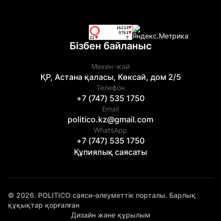
Бізбен байланыс
Мекен-жай
ҚР, Астана қаласы, Көксай, дом 2/5
Телефон
+7 (747) 535 1750
Email
politico.kz@gmail.com
WhatsApp
+7 (747) 535 1750
Құпиялық саясаты
© 2026. POLITICO саяси-әлеуметтік порталы. Барлық
құқықтар қорғалған
Дизайн және құрылым