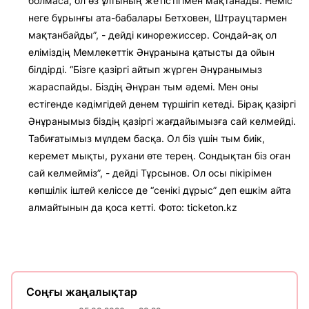
болмаса, ол өз ұлтының жетістігімен мақтанады. Неміс
неге бұрынғы ата-бабалары Бетховен, Штрауцтармен
мақтанбайды”, - дейді кинорежиссер. Сондай-ақ ол
еліміздің Мемлекеттік Әнұранына қатысты да ойын
білдірді. “Бізге қазіргі айтып жүрген Әнұранымыз
жараспайды. Біздің Әнұран тым әдемі. Мен оны
естігенде кәдімгідей денем түршігіп кетеді. Бірақ қазіргі
Әнұранымыз біздің қазіргі жағдайымызға сай келмейді.
Табиғатымыз мүлдем басқа. Ол біз үшін тым биік,
керемет мықты, рухани өте терең. Сондықтан біз оған
сай келмейміз”, - дейді Тұрсынов. Ол осы пікірімен
көпшілік іштей келіссе де “сенікі дұрыс” деп ешкім айта
алмайтынын да қоса кетті. Фото: ticketon.kz
Соңғы жаңалықтар