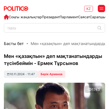
KZ
Соңғы жаңалықтар
Президент
Парламент
Саясат
Сарапшыл
Басты бет
Мен «қазақпын» деп мақтанатындарды тү
Мен «қазақпын» деп мақтанатындарды
түсінбеймін - Ермек Тұрсынов
10.11.2024
•
11:47
Берік Арманов
1743