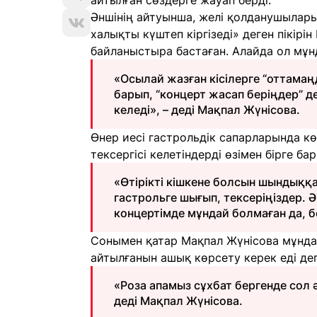
айтылған сөздерге жауап берді.
Әншінің айтуынша, желі қолданушылары
халықты күштеп кіргізеді» деген пікір
байланыстыра бастаған. Алайда ол мұ
«Осылай жазған кісілерге “оттамаңд
барып, “концерт жасап беріңдер” де
келеді», – деді Мақпал Жүнісова.
Өнер иесі гастрольдік сапарларында кө
тексергісі келетіндерді өзімен бірге б
«Өтірікті кішкене болсын шындыққа
гастрольге шығып, тексеріңіздер. Ә
концертімде мұндай болмаған да, бо
Сонымен қатар Мақпал Жүнісова мұнда
айтылғанын ашық көрсету керек еді деген
«Роза апамыз сұхбат бергенде сол ә
деді Мақпал Жүнісова.