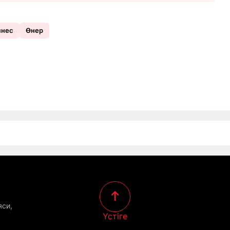
знес
Өнер
яси,
Үстіге