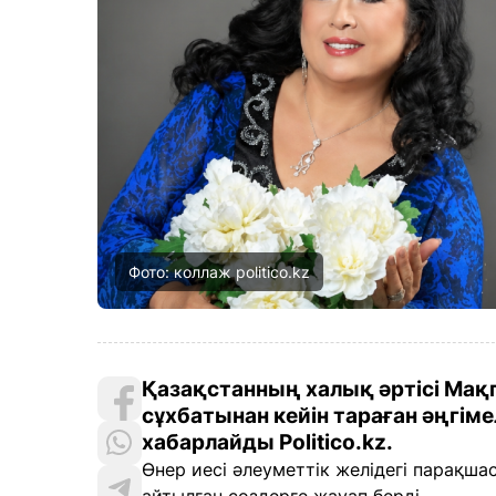
Фото: коллаж politico.kz
Қазақстанның халық әртісі Мақ
сұхбатынан кейін тараған әңгімел
хабарлайды Politico.kz.
Өнер иесі әлеуметтік желідегі парақша