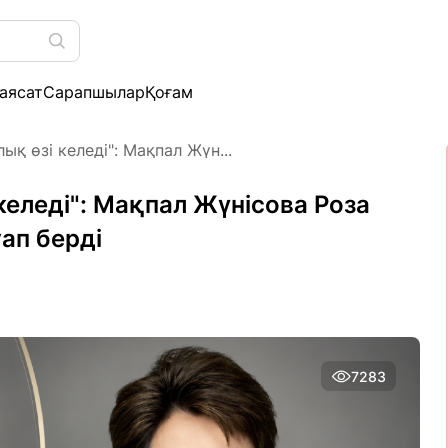
аясат
Сарапшылар
Қоғам
ық өзі келеді": Мақпал Жүн...
келеді": Мақпал Жүнісова Роза
ап берді
7283