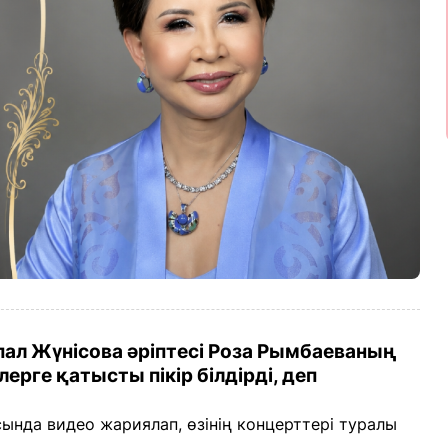
пал Жүнісова әріптесі Роза Рымбаеваның
ерге қатысты пікір білдірді, деп
сында видео жариялап, өзінің концерттері туралы