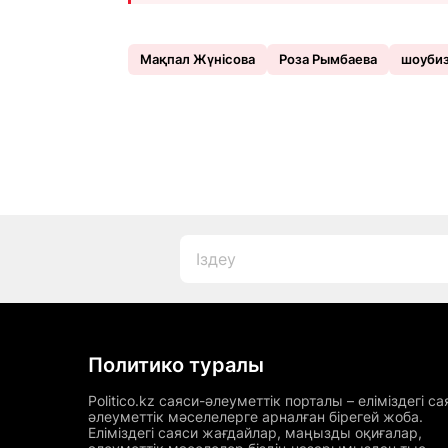
Мақпал Жүнісова
Роза Рымбаева
шоуби
Политико туралы
Politico.kz саяси-әлеуметтік порталы – еліміздегі са
әлеуметтік мәселелерге арналған бірегей жоба.
Еліміздегі саяси жағдайлар, маңызды оқиғалар,