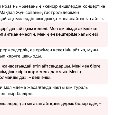
 Роза Рымбаеваның «кейбір әншілердің концертіне
ін Мақпал Жүнісованың гастрольдерімен
ндай әңгімелердің шындыққа жанаспайтынын айтты.
ар” деп айтқым келеді. Мен өмірімде әкімдікке
п айтқан емеспін. Менің ән кештеріме халық өзі
рермендердің өз еркімен келетінін айтып, мұны
арып көруге шақырды.
 жанасатындай етіп айтсаңдаршы. Менімен бірге
кімдікке кіріп көрмеген адаммын. Менің
лмайды да», – деді әнші.
й мәлімдеме жасалғанда нақты кім туралы
 пікір білдірді.
ншілердің атын атап айтқаны дұрыс болар еді», –