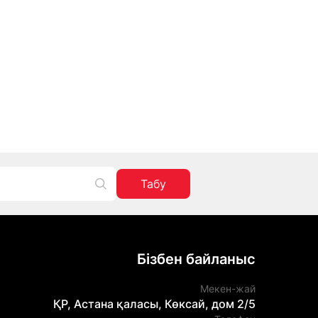
Табу
Бізбен байланыс
Мекен-жай
ҚР, Астана қаласы, Көксай, дом 2/5