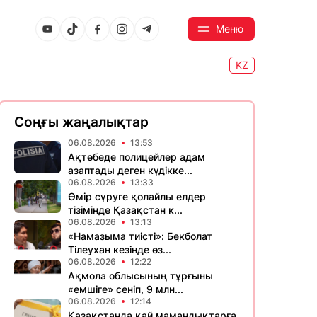
Меню
KZ
Соңғы жаңалықтар
06.08.2026
13:53
Ақтөбеде полицейлер адам
азаптады деген күдікке...
06.08.2026
13:33
Өмір сүруге қолайлы елдер
тізімінде Қазақстан к...
06.08.2026
13:13
«Намазыма тиісті»: Бекболат
Тілеухан кезінде өз...
06.08.2026
12:22
Ақмола облысының тұрғыны
«емшіге» сеніп, 9 млн...
06.08.2026
12:14
Қазақстанда қай мамандықтарға