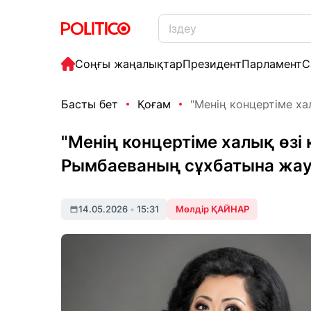
Соңғы жаңалықтар
Президент
Парламент
С
Басты бет
Қоғам
"Менің концертіме хал
"Менің концертіме халық өзі 
Рымбаеваның сұхбатына жау
14.05.2026
•
15:31
Мөлдір ҚАЙНАР