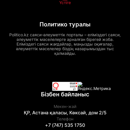
Үстіге
Политико туралы
Politico.kz саяси-әлеуметтік порталы – еліміздегі саяси,
әлеуметтік мәселелерге арналған бірегей жоба.
Еліміздегі саяси жағдайлар, маңызды оқиғалар,
әлеуметтік мәселелер біздің назарымыздан тыс
қалмайды.
Бізбен байланыс
Мекен-жай
ҚР, Астана қаласы, Көксай, дом 2/5
Телефон
+7 (747) 535 1750