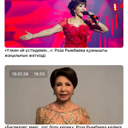
«Үлкен ой үстіндемін...»: Роза Рымбаева қуанышты
жаңалығын жеткізді
19.01.26
18:55
«Бәсекелес емес, дос болу керек»: Роза Рымбаева келінге