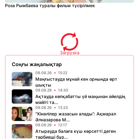
Роза Рымбаева туралы фильм түсірілмек
Загрузка
Соңғы жаңалықтар
09.08.26
15:22
Маңғыстауда мұнай кен орнында өрт
шықты
09.08.26
14:30
Ақтауда көпқабатты үй маңынан әйелдің
мәйіті та...
09.08.26
13:23
“Кінәлілер жазасын алады”: Ақмарал
Әлназарова М...
09.08.26
12:17
Атырауда балаға күш көрсетті деген
тәрбиеші бұр...