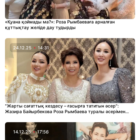
«Қуана қоймады ма?»: Роза Рымбаеваға арналған
құттықтау желіде дау тудырды
24.12.25
14:31
"Жарты сағаттық кездесу – ғасырға татитын әсер":
Жазира Байырбекова Роза Рымбаева туралы әсерімен
бөлісті
14.12.25
17:56