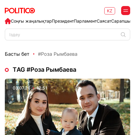
KZ
Соңғы жаңалықтар
Президент
Парламент
Саясат
Сарапшыл
Басты бет
#Роза Рымбаева
ТAG #Роза Рымбаева
03.07.26
12:51