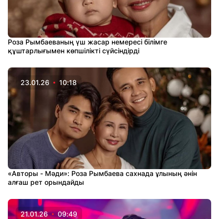
Роза Рымбаеваның үш жасар немересі білімге
құштарлығымен көпшілікті сүйсіндірді
23.01.26
10:18
«Авторы - Мәди»: Роза Рымбаева сахнада ұлының әнін
алғаш рет орындайды
21.01.26
09:49