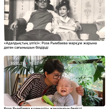
«Адалдықтың үлгісі»: Роза Рымбаева марқұм жарына
деген сағынышын білдірді
30.12.25
19:22
Роза Рымбаева қуанышты жаңалығын бөлісті