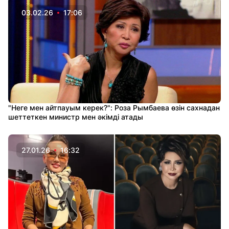
03.02.26
17:06
"Неге мен айтпауым керек?": Роза Рымбаева өзін сахнадан
шеттеткен министр мен әкімді атады
27.01.26
16:32