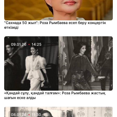
"Сахнада 50 жыл": Роза Рымбаева есеп беру концертін
өткізеді
09.01.26
14:25
«Қандай сұлу, қандай талғам»: Роза Рымбаева жастық
шағын еске алды
08.01.26
11:30