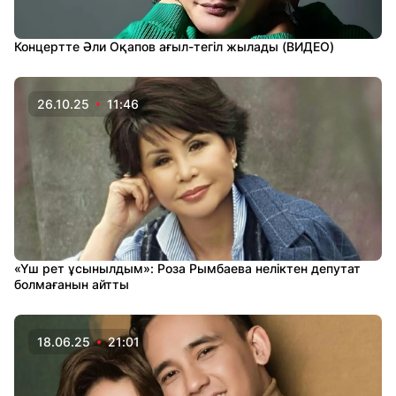
Концертте Әли Оқапов ағыл-тегіл жылады (ВИДЕО)
26.10.25
11:46
«Үш рет ұсынылдым»: Роза Рымбаева неліктен депутат
болмағанын айтты
18.06.25
21:01