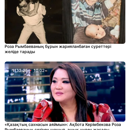
Роза Рымбаеваның бұрын жарияланбаған суреттері
желіде тарады
11.12.25
10:02
«Қазақтың сахнасын аяймын»: Ақбота Керімбекова Роза
Рымбаеваның сөзінен шошып, ашық үндеу жасады