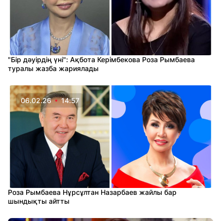
"Бір дәуірдің үні": Ақбота Керімбекова Роза Рымбаева
туралы жазба жариялады
06.02.26
14:57
Роза Рымбаева Нұрсұлтан Назарбаев жайлы бар
шындықты айтты