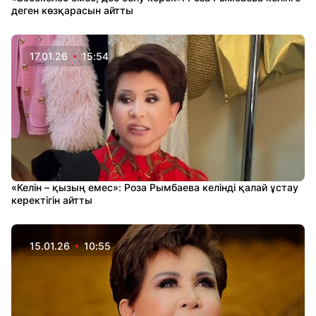
деген көзқарасын айтты
17.01.26
15:54
«Келін – қызың емес»: Роза Рымбаева келінді қалай ұстау
керектігін айтты
15.01.26
10:55