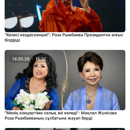
"Келесі кездескенше!": Роза Рымбаева Президентке алғыс
білдірді
14.05.26
15:31
"Менің концертіме халық өзі келеді": Мақпал Жүнісова
Роза Рымбаеваның сұхбатына жауап берді