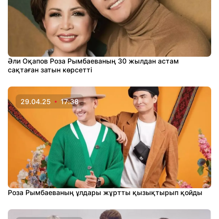
Әли Оқапов Роза Рымбаеваның 30 жылдан астам
сақтаған затын көрсетті
29.04.25
17:38
Роза Рымбаеваның ұлдары жұртты қызықтырып қойды