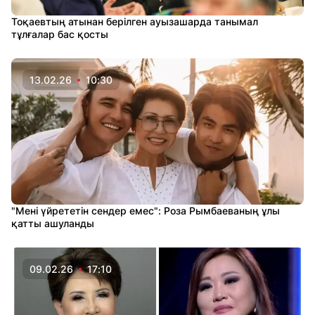
Тоқаевтың атынан берілген ауызашарда танымал
тұлғалар бас қосты
13.02.26
10:30
"Мені үйрететін сендер емес": Роза Рымбаеваның ұлы
қатты ашуланды
09.02.26
17:10