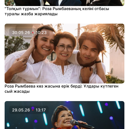
"Толқып тұрмын": Роза Рымбаеваның келіні отбасы
туралы жазба жариялады
30.05.26
10:23
Роза Рымбаева көз жасына ерік берді: Ұлдары күтпеген
сый жасады
29.05.26
13:17