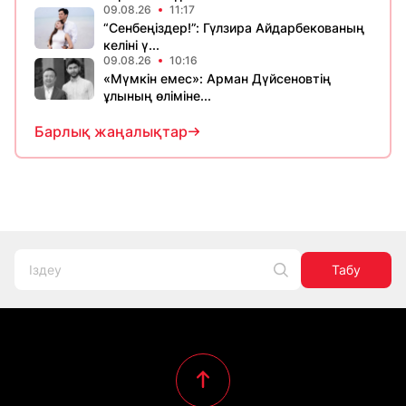
09.08.26
11:17
“Сенбеңіздер!”: Гүлзира Айдарбекованың
келіні ү...
09.08.26
10:16
«Мүмкін емес»: Арман Дүйсеновтің
ұлының өліміне...
Барлық жаңалықтар
Табу