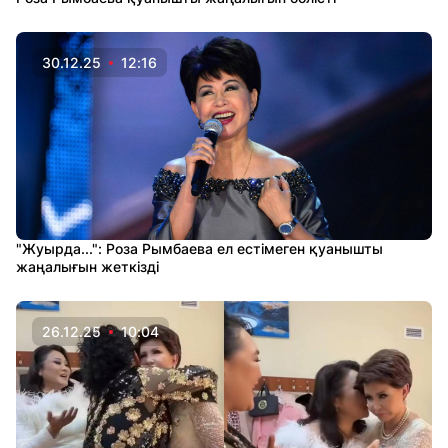
30.12.25
12:16
"Жуырда...": Роза Рымбаева ел естімеген қуанышты
жаңалығын жеткізді
26.12.25
10:04