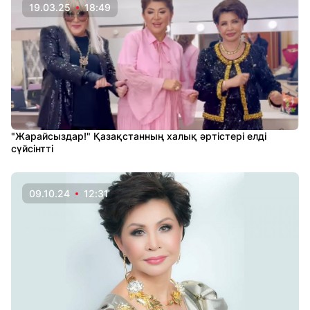
19.03.25
18:49
"Жарайсыздар!" Қазақстанның халық әртістері елді
сүйсінтті
09.10.24
12:31