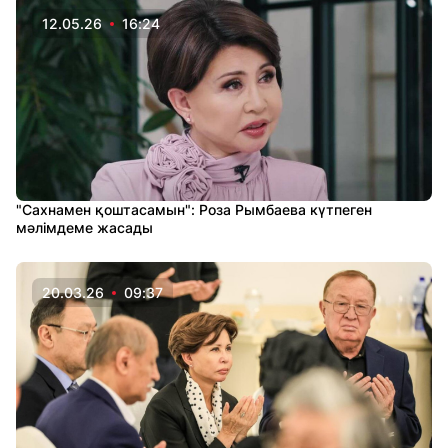
12.05.26
16:24
"Сахнамен қоштасамын": Роза Рымбаева күтпеген
мәлімдеме жасады
20.03.26
09:37