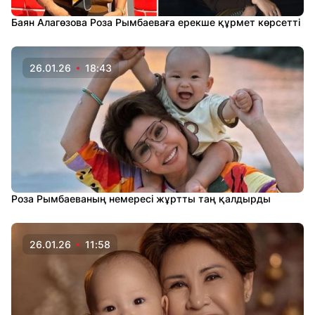
Баян Алагөзова Роза Рымбаеваға ерекше құрмет көрсетті
26.01.26
18:43
Роза Рымбаеваның немересі жұртты таң қалдырды
26.01.26
11:58