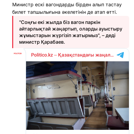
Министр ескі вагондарды бірден алып тастау
билет тапшылығына әкелетінін де атап өтті.
"Соңғы екі жылда біз вагон паркін
айтарлықтай жаңартып, оларды ауыстыру
жұмыстарын жүргізіп жатырмыз", – деді
министр Қарабаев.