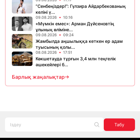
“Сенбеңіздер!”: Гүлзира Айдарбекованың
келіні ү...
09.08.2026
10:16
«Мүмкін емес»: Арман Дүйсеновтің
ұлының өліміне...
09.08.2026
09:24
Жамбылда аңшылыққа кеткен ер адам
туысының қолы...
08.08.2026
17:51
Көкшетауда тұрғын 3,4 млн теңгелік
әшекейлері б...
Барлық жаңалықтар
Табу