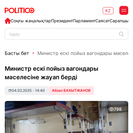
KZ
Соңғы жаңалықтар
Президент
Парламент
Саясат
Сарапшыл
Басты бет
Министр ескі пойыз вагондары мәселесі
Министр ескі пойыз вагондары
мәселесіне жауап берді
04.02.2025
•
14:40
Абзал БАХЫТЖАНОВ
798