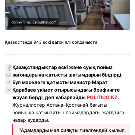
donni-nina.livejournal.com
Қазақстанда 943 ескі вагон әлі қолданыста
Қазақстандықтар ескі және суық пойыз
вагондарына қатысты шағымдарын білдірді.
Бұл мәселеге қатысты министр Марат
Қарабаев үкімет отырысындағы брифингте
жауап берді, деп хабарлайды
POLITICO.KZ
.
Журналистер Астана–Қостанай бағыты
бойынша қатынайтын пойыздардағы жағдайға
назар аударды.
"Адамдарды мал сияқты тиелгендей қылып,