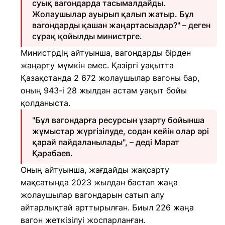
суық вагондарда тасымалдайды.
Жолаушылар ауырып қалып жатыр. Бұл
вагондарды қашан жаңартасыздар?" – деген
сұрақ қойылды министрге.
Министрдің айтуынша, вагондарды бірден
жаңарту мүмкін емес. Қазіргі уақытта
Қазақстанда 2 672 жолаушылар вагоны бар,
оның 943-і 28 жылдан астам уақыт бойы
қолданыста.
"Бұл вагондарға ресурсын ұзарту бойынша
жұмыстар жүргізілуде, содан кейін олар әрі
қарай пайдаланылады", – деді Марат
Қарабаев.
Оның айтуынша, жағдайды жақсарту
мақсатында 2023 жылдан бастап жаңа
жолаушылар вагондарын сатып алу
айтарлықтай арттырылған. Биыл 226 жаңа
вагон жеткізілуі жоспарланған.