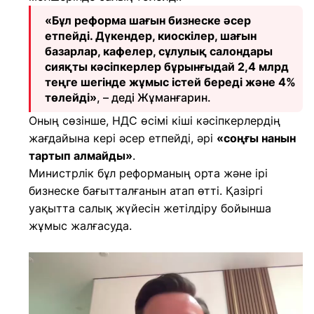
«Бұл реформа шағын бизнеске әсер
етпейді. Дүкендер, киоскілер, шағын
базарлар, кафелер, сұлулық салондары
сияқты кәсіпкерлер бұрынғыдай 2,4 млрд
теңге шегінде жұмыс істей береді және 4%
төлейді»
, – деді Жұманғарин.
Оның сөзінше, НДС өсімі кіші кәсіпкерлердің
жағдайына кері әсер етпейді, әрі
«соңғы нанын
тартып алмайды»
.
Министрлік бұл реформаның орта және ірі
бизнеске бағытталғанын атап өтті. Қазіргі
уақытта салық жүйесін жетілдіру бойынша
жұмыс жалғасуда.