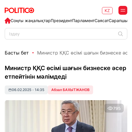
KZ
Соңғы жаңалықтар
Президент
Парламент
Саясат
Сарапшыл
Басты бет
Министр ҚҚС өсімі шағын бизнеске әсер 
Министр ҚҚС өсімі шағын бизнеске әсер
етпейтінін мәлімдеді
06.02.2025
•
14:35
Абзал БАХЫТЖАНОВ
795