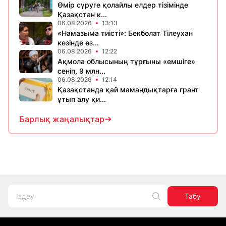
Өмір сүруге қолайлы елдер тізімінде
Қазақстан к...
06.08.2026
13:13
«Намазыма тиісті»: Бекболат Тілеухан
кезінде өз...
06.08.2026
12:22
Ақмола облысының тұрғыны «емшіге»
сеніп, 9 млн...
06.08.2026
12:14
Қазақстанда қай мамандықтарға грант
ұтып алу қи...
Барлық жаңалықтар
Табу