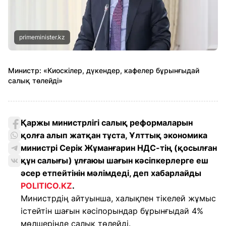
primeminister.kz
Министр: «Киоскілер, дүкендер, кафелер бұрынғыдай
салық төлейді»
Қаржы министрлігі салық реформаларын
қолға алып жатқан тұста, Ұлттық экономика
министрі Серік Жұманғарин НДС-тің (қосылған
құн салығы) ұлғаюы шағын кәсіпкерлерге еш
әсер етпейтінін мәлімдеді, деп хабарлайды
POLITICO.KZ
.
Министрдің айтуынша, халықпен тікелей жұмыс
істейтін шағын кәсіпорындар бұрынғыдай 4%
мөлшерінде салық төлейді.