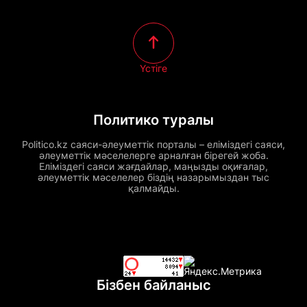
Үстіге
Политико туралы
Politico.kz саяси-әлеуметтік порталы – еліміздегі саяси,
әлеуметтік мәселелерге арналған бірегей жоба.
Еліміздегі саяси жағдайлар, маңызды оқиғалар,
әлеуметтік мәселелер біздің назарымыздан тыс
қалмайды.
Бізбен байланыс