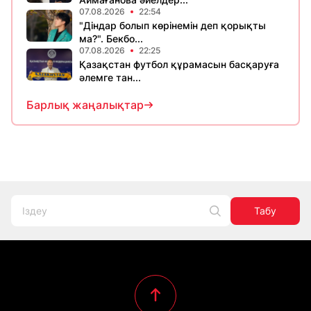
07.08.2026
22:54
"Діндар болып көрінемін деп қорықты
ма?". Бекбо...
07.08.2026
22:25
Қазақстан футбол құрамасын басқаруға
әлемге тан...
Барлық жаңалықтар
Табу