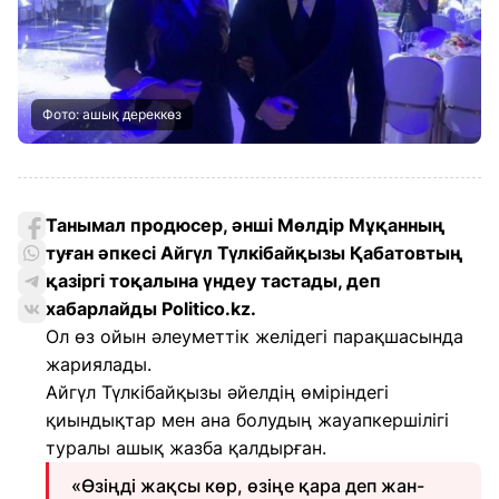
Фото: ашық дереккөз
Танымал продюсер, әнші Мөлдір Мұқанның
туған әпкесі Айгүл Түлкібайқызы Қабатовтың
қазіргі тоқалына үндеу тастады, деп
хабарлайды Politico.kz.
Ол өз ойын әлеуметтік желідегі парақшасында
жариялады.
Айгүл Түлкібайқызы әйелдің өміріндегі
қиындықтар мен ана болудың жауапкершілігі
туралы ашық жазба қалдырған.
«Өзіңді жақсы көр, өзіңе қара деп жан-