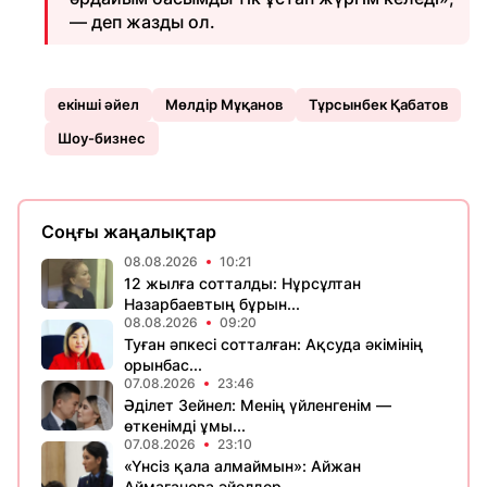
— деп жазды ол.
екінші әйел
Мөлдір Мұқанов
Тұрсынбек Қабатов
Шоу-бизнес
Соңғы жаңалықтар
08.08.2026
10:21
12 жылға сотталды: Нұрсұлтан
Назарбаевтың бұрын...
08.08.2026
09:20
Туған әпкесі сотталған: Ақсуда әкімінің
орынбас...
07.08.2026
23:46
Әділет Зейнел: Менің үйленгенім —
өткенімді ұмы...
07.08.2026
23:10
«Үнсіз қала алмаймын»: Айжан
Аймағанова әйелдер...