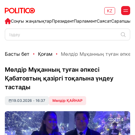
KZ
Соңғы жаңалықтар
Президент
Парламент
Саясат
Сарапшыл
Басты бет
Қоғам
Мөлдір Мұқанның туған әпкесі 
Мөлдір Мұқанның туған әпкесі
Қабатовтың қазіргі тоқалына үндеу
тастады
19.03.2026
•
16:37
Мөлдір ҚАЙНАР
2114