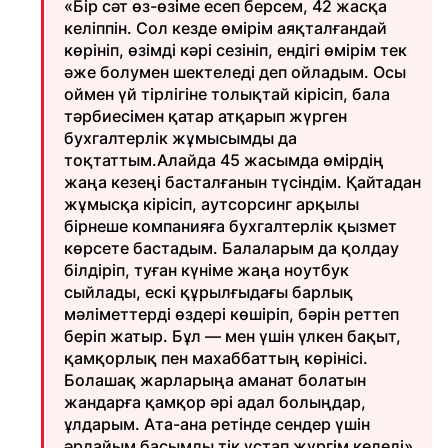
«Бір сәт өз-өзіме есеп берсем, 42 жасқа
келіппін. Сол кезде өмірім аяқталғандай
көрініп, өзімді кәрі сезініп, ендігі өмірім тек
әже болумен шектеледі деп ойладым. Осы
оймен үй тірлігіне толықтай кірісіп, бала
тәрбиесімен қатар атқарып жүрген
бухгалтерлік жұмысымды да
тоқтаттым.Алайда 45 жасымда өмірдің
жаңа кезеңі басталғанын түсіндім. Қайтадан
жұмысқа кірісіп, аутсорсинг арқылы
бірнеше компанияға бухгалтерлік қызмет
көрсете бастадым. Балаларым да қолдау
білдіріп, туған күніме жаңа ноутбук
сыйлады, ескі құрылғыдағы барлық
мәліметтерді өздері көшіріп, бәрін реттеп
беріп жатыр. Бұл — мен үшін үлкен бақыт,
қамқорлық пен махаббаттың көрінісі.
Болашақ жарларыңа аманат болатын
жандарға қамқор әрі адал болыңдар,
ұлдарым. Ата-ана ретінде сендер үшін
әрдайым басымды тік ұстап жүргім келеді»,