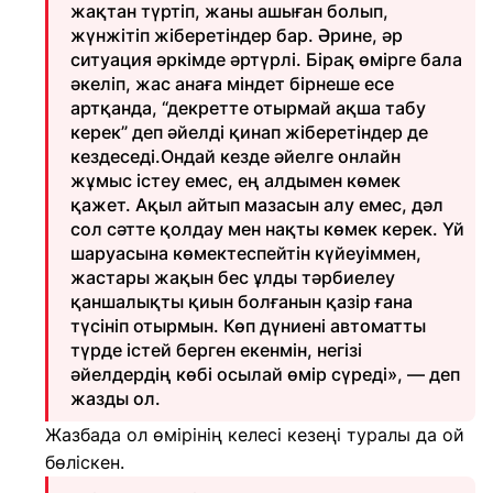
жақтан түртіп, жаны ашыған болып,
жүнжітіп жіберетіндер бар. Әрине, әр
ситуация әркімде әртүрлі. Бірақ өмірге бала
әкеліп, жас анаға міндет бірнеше есе
артқанда, “декретте отырмай ақша табу
керек” деп әйелді қинап жіберетіндер де
кездеседі.Ондай кезде әйелге онлайн
жұмыс істеу емес, ең алдымен көмек
қажет. Ақыл айтып мазасын алу емес, дәл
сол сәтте қолдау мен нақты көмек керек. Үй
шаруасына көмектеспейтін күйеуіммен,
жастары жақын бес ұлды тәрбиелеу
қаншалықты қиын болғанын қазір ғана
түсініп отырмын. Көп дүниені автоматты
түрде істей берген екенмін, негізі
әйелдердің көбі осылай өмір сүреді», — деп
жазды ол.
Жазбада ол өмірінің келесі кезеңі туралы да ой
бөліскен.