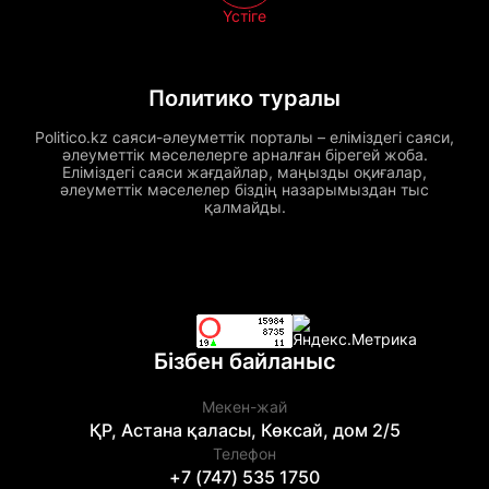
Үстіге
Политико туралы
Politico.kz саяси-әлеуметтік порталы – еліміздегі саяси,
әлеуметтік мәселелерге арналған бірегей жоба.
Еліміздегі саяси жағдайлар, маңызды оқиғалар,
әлеуметтік мәселелер біздің назарымыздан тыс
қалмайды.
Бізбен байланыс
Мекен-жай
ҚР, Астана қаласы, Көксай, дом 2/5
Телефон
+7 (747) 535 1750